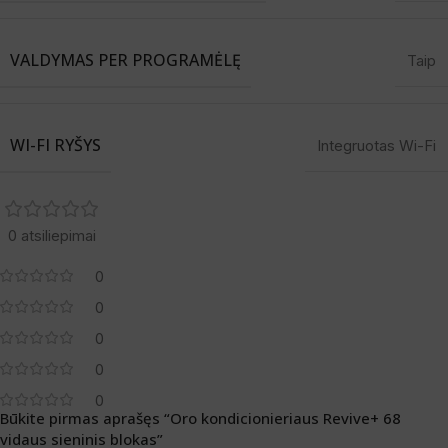
VALDYMAS PER PROGRAMĖLĘ
Taip
WI-FI RYŠYS
Integruotas Wi-Fi
0 atsiliepimai
0
0
0
0
0
Būkite pirmas aprašęs “Oro kondicionieriaus Revive+ 68
vidaus sieninis blokas”