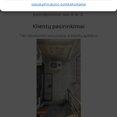
slapukai
Privatumo politika
Kontaktai
Užsisakykite įrangą su pasitikėjimu – komfortu
pasirūpinsime nuo A iki Z.
Klientų pasirinkimai
Tikri montavimo pavyzdžiai iš klientų aplinkos