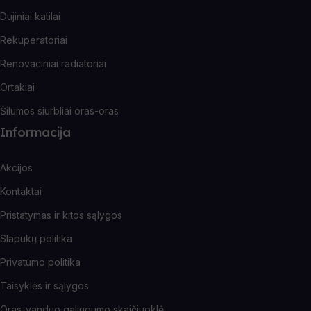
Dujiniai katilai
Rekuperatoriai
Renovaciniai radiatoriai
Ortakiai
Šilumos siurbliai oras-oras
Informacija
Akcijos
Kontaktai
Pristatymas ir kitos sąlygos
Slapukų politika
Privatumo politika
Taisyklės ir sąlygos
Oras-vanduo galingumo skaičiuoklė