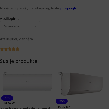
Norėdami parašyti atsiliepimą, turite
prisijungti
.
Atsiliepimai
Atsiliepimų dar nėra.
Susiję produktai
-35%
-35%
IKI 50 M²
IKI 30 M²
Oro kondicionieriaus Pearl