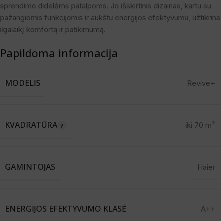
sprendimo didelėms patalpoms. Jo išskirtinis dizainas, kartu su
pažangiomis funkcijomis ir aukštu energijos efektyvumu, užtikrina
ilgalaikį komfortą ir patikimumą.
Papildoma informacija
MODELIS
Revive+
KVADRATŪRA
iki 70 m²
GAMINTOJAS
Haier
ENERGIJOS EFEKTYVUMO KLASĖ
A++