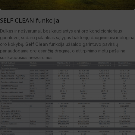
SELF CLEAN funkcija
Dulkės ir nešvarumai, besikaupiantys ant oro kondicionieriaus
garintuvo, sudaro palankias sąlygas bakterijų dauginimuisi ir blogina
oro kokybę.
Self Clean
funkcija užšaldo garintuvo paviršių
panaudodama ore esančią drėgmę, o atitirpinimo metu pašalina
susikaupusius nešvarumus.