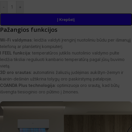
-
+
Į Krepšelį
Pažangios funkcijos
Wi-Fi valdymas
: leidžia valdyti įrenginį nuotoliniu būdu per išmanųjį
telefoną ar planšetinį kompiuterį.
I FEEL funkcija
: temperatūros jutiklis nuotolinio valdymo pulte
leidžia tiksliai reguliuoti kambario temperatūrą pagal jūsų buvimo
vietą.
3D oro srautas
: automatinis žaliuzių judėjimas aukštyn-žemyn ir
kairėn-dešinėn užtikrina tolygų oro paskirstymą patalpoje.
COANDA Plus technologija
: optimizuoja oro srautą, kad būtų
išvengta tiesioginio oro pūtimo į žmones.