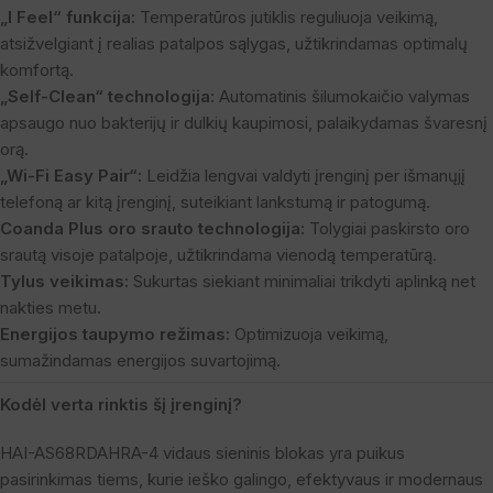
„I Feel“ funkcija:
Temperatūros jutiklis reguliuoja veikimą,
atsižvelgiant į realias patalpos sąlygas, užtikrindamas optimalų
komfortą.
„Self-Clean“ technologija:
Automatinis šilumokaičio valymas
apsaugo nuo bakterijų ir dulkių kaupimosi, palaikydamas švaresnį
orą.
„Wi-Fi Easy Pair“:
Leidžia lengvai valdyti įrenginį per išmanųjį
telefoną ar kitą įrenginį, suteikiant lankstumą ir patogumą.
Coanda Plus oro srauto technologija:
Tolygiai paskirsto oro
srautą visoje patalpoje, užtikrindama vienodą temperatūrą.
Tylus veikimas:
Sukurtas siekiant minimaliai trikdyti aplinką net
nakties metu.
Energijos taupymo režimas:
Optimizuoja veikimą,
sumažindamas energijos suvartojimą.
Kodėl verta rinktis šį įrenginį?
HAI-AS68RDAHRA-4 vidaus sieninis blokas yra puikus
pasirinkimas tiems, kurie ieško galingo, efektyvaus ir modernaus