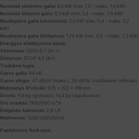
Nominali vėsinimo galia:
6,2 kW (min. 1,3 – maks. 7,4 kW)
Nominali šildymo galia:
6,3 kW (min. 1,4 – maks. 7,5 kW)
Naudojama galia (vėsinimas):
2,0 kW (min. 0,4 – maks. 2,2
kW)
Naudojama galia (šildymas):
1,75 kW (min. 0,6 – maks. 2,3 kW)
Energijos efektyvumo klasė:
Vėsinimas:
SEER 6,7 (A++)
Šildymas:
SCOP 4,0 (A+)
Triukšmo lygis:
Garso galia:
64 dB
Garso slėgis:
47 dB(A) (maks.), 29 dB(A) (mažiausias režimas)
Matmenys (PxGxA):
975 x 222 x 318 mm
Svoris:
11,6 kg (grynasis), 14,4 kg (supakuotas)
Oro srautas:
1100/1000 m³/h
Drėgmės šalinimas:
2,8 L/h
Maitinimas:
1/220-240V/50Hz
Papildomos funkcijos: