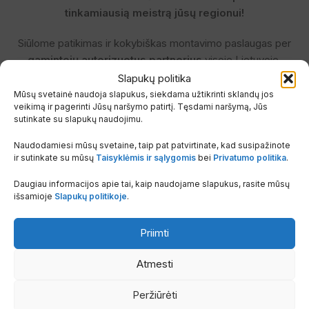
tinkamiausią meistrą jūsų regionui!
Siūlome patikimas ir kokybiškas montavimo paslaugas per
gamintojų autorizuotus partnerius
visoje Lietuvoje.
Montavimo darbų kaina – nuo 300 € + PVM (be montavimo
Slapukų politika
medžiagų).
Mūsų svetainė naudoja slapukus, siekdama užtikrinti sklandų jos
veikimą ir pagerinti Jūsų naršymo patirtį. Tęsdami naršymą, Jūs
sutinkate su slapukų naudojimu.
Galutinė kaina priklauso nuo darbo sudėtingumo ir atstumo tarp
vidinio ir išorinio įrenginio blokų.
Naudodamiesi mūsų svetaine, taip pat patvirtinate, kad susipažinote
ir sutinkate su mūsų
Taisyklėmis ir sąlygomis
bei
Privatumo politika
.
Užsakymo metu tiesiog pažymėkite, kad pageidaujate
Daugiau informacijos apie tai, kaip naudojame slapukus, rasite mūsų
montavimo –
mes atsakingai parinksime tinkamą meistrą
išsamioje
Slapukų politikoje
.
pagal jūsų lokaciją ir užimtumą, bei pasirūpinsime, kad su
jumis būtų susisiekta artimiausiu metu.
Priimti
✅ Tik autorizuoti montuotojai su patirtimi
Atmesti
✅ Montavimo darbai pagal gamintojo reikalavimus – išlieka
garantija
Peržiūrėti
✅ Jokių rūpesčių – vienas užsakymas, viskuo pasirūpinsime mes