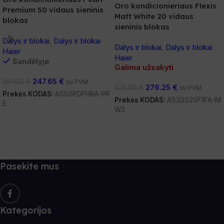
Oro kondicionieriaus Flexis
Premium 50 vidaus sieninis
Matt White 20 vidaus
blokas
sieninis blokas
Dalys ir blokai
,
Dalys ir blokai
Dalys ir blokai
,
Dalys ir blokai
Haier
Haier
Sandėlyje
Galima užsakyti
247.65
€
381.00
€
su PVM
276.25
€
425.00
€
su PVM
Prekės KODAS:
AS50PDPHRA-PR
Prekės KODAS:
AS20S2SF1FA-M
E
W3
Į Krepšelį
Daugiau
Pasekite mus
Kategorijos