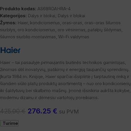
Produkto kodas:
AS68RDAHRA-4
Kategorijos:
Dalys ir blokai
,
Dalys ir blokai
Žymos:
Haier
,
kondicionierius
,
oras–oras
,
oras–oras šilumos
siurblys
,
oro kondicionierius
,
oro vėsinimas
,
patalpų šildymas
,
šilumos siurblio montavimas
,
Wi-Fi valdymas
Haier – tai pasaulyje pirmaujantis buitinės technikos gamintojas,
žinomas dėl inovatyvių, patikimų ir energiją taupančių sprendimų.
Įkurta 1984 m. Kinijoje, Haier sparčiai išsiplėtė į tarptautinę rinką ir
šiandien siūlo platų produktų asortimentą – nuo oro kondicionierių
iki šaldytuvų bei skalbimo mašinų. Įmonė išsiskiria aukšta kokybe,
moderniu dizainu ir dėmesiu vartotojų poreikiams.
276.25
€
425.00
€
su PVM
Turime