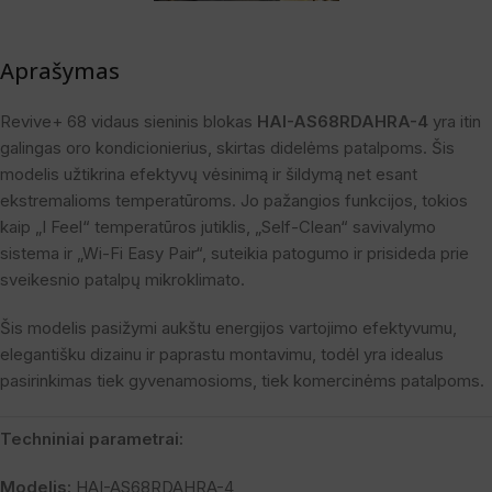
Aprašymas
Revive+ 68 vidaus sieninis blokas
HAI-AS68RDAHRA-4
yra itin
galingas oro kondicionierius, skirtas didelėms patalpoms. Šis
modelis užtikrina efektyvų vėsinimą ir šildymą net esant
ekstremalioms temperatūroms. Jo pažangios funkcijos, tokios
kaip „I Feel“ temperatūros jutiklis, „Self-Clean“ savivalymo
sistema ir „Wi-Fi Easy Pair“, suteikia patogumo ir prisideda prie
sveikesnio patalpų mikroklimato.
Šis modelis pasižymi aukštu energijos vartojimo efektyvumu,
elegantišku dizainu ir paprastu montavimu, todėl yra idealus
pasirinkimas tiek gyvenamosioms, tiek komercinėms patalpoms.
Techniniai parametrai:
Modelis:
HAI-AS68RDAHRA-4