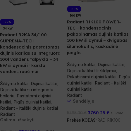
-35%
100 KW
Radiant R1K100 POWER-
-22%
TECH kondensacinis
34 KW
pakabinamas dujinis katilas
Radiant R2KA 34/100
100 kW šildymui – dvigubas
SUPREMA-TECH
šilumokaitis, kaskadinė
kondensacinis pastatomas
jungtis
dujinis katilas su integruota
100l vandens talpykla – 34
Šildymo katilai
,
Dujiniai katilai
,
kW šildymui ir karšto
Dujiniai katilai tik šildymui
,
vandens ruošimui
Pakabinami dujiniai katilai
,
Pigūs
dujiniai katilai
,
Radiant - itališki
Šildymo katilai
,
Dujiniai katilai
,
dujiniai katilai
Dujiniai katilai su integruotu
Radiant
boileriu
,
Pastatomi dujiniai
Sandėlyje
katilai
,
Pigūs dujiniai katilai
,
Radiant - itališki dujiniai katilai
3760.25
€
5785.00
€
su PVM
Radiant
Galima užsakyti
Prekės KODAS:
RAD-R1K100
Į Krepšelį