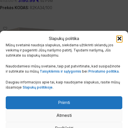
3190.99
€
4113.00
€
su PVM
Prekės KODAS:
R2KA34/100
Į Krepšelį
Slapukų politika
Mūsų svetainė naudoja slapukus, siekdama užtikrinti sklandų jos
veikimą ir pagerinti Jūsų naršymo patirtį. Tęsdami naršymą, Jūs
sutinkate su slapukų naudojimu.
Naudodamiesi mūsų svetaine, taip pat patvirtinate, kad susipažinote
ir sutinkate su mūsų
Taisyklėmis ir sąlygomis
bei
Privatumo politika
.
-20%
Daugiau informacijos apie tai, kaip naudojame slapukus, rasite mūsų
75 KW
išsamioje
Slapukų politikoje
.
Radiant R1K75 POWER-TECH
kondensacinis pakabinamas
dujinis katilas 75 kW šildymui
Priimti
– dvigubas šilumokaitis,
kaskadinė jungtis
Atmesti
Šildymo katilai
,
Dujiniai katilai
,