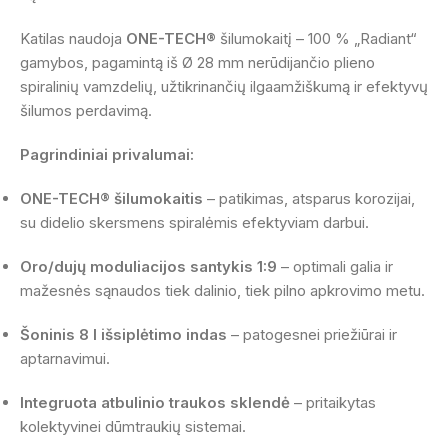
Katilas naudoja
ONE-TECH®
šilumokaitį – 100 % „Radiant“
gamybos, pagamintą iš Ø 28 mm nerūdijančio plieno
spiralinių vamzdelių, užtikrinančių ilgaamžiškumą ir efektyvų
šilumos perdavimą.
Pagrindiniai privalumai:
ONE-TECH® šilumokaitis
– patikimas, atsparus korozijai,
su didelio skersmens spiralėmis efektyviam darbui.
Oro/dujų moduliacijos santykis 1:9
– optimali galia ir
mažesnės sąnaudos tiek dalinio, tiek pilno apkrovimo metu.
Šoninis 8 l išsiplėtimo indas
– patogesnei priežiūrai ir
aptarnavimui.
Integruota atbulinio traukos sklendė
– pritaikytas
kolektyvinei dūmtraukių sistemai.