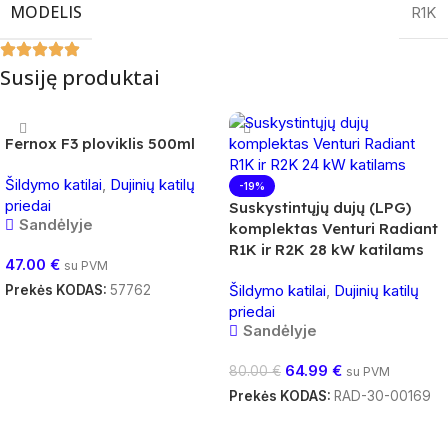
MODELIS
R1K
Susiję produktai
Fernox F3 ploviklis 500ml
Šildymo katilai
,
Dujinių katilų
-19%
priedai
Suskystintųjų dujų (LPG)
Sandėlyje
komplektas Venturi Radiant
R1K ir R2K 28 kW katilams
47.00
€
su PVM
Šildymo katilai
,
Dujinių katilų
Prekės KODAS:
57762
priedai
Į Krepšelį
Sandėlyje
64.99
€
80.00
€
su PVM
Prekės KODAS:
RAD-30-00169
Į Krepšelį