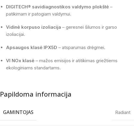
DIGITECH® savidiagnostikos valdymo plokštė
–
patikimam ir patogiam valdymui.
Vidinė korpuso izoliacija
– geresnei šilumos ir garso
izoliacijai.
Apsaugos klasė IPX5D
– atsparumas drėgmei.
VI NOx klasė
– mažos emisijos ir atitikimas griežtiems
ekologiniams standartams.
Papildoma informacija
GAMINTOJAS
Radiant