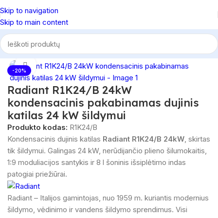
Skip to navigation
Skip to main content
Pradžia
/
Šildymo katilai
/
Dujiniai katilai
/
Dujiniai katilai tik šildymui
Spustelėkite, norėdami padidinti
-20%
Radiant R1K24/B 24kW
kondensacinis pakabinamas dujinis
katilas 24 kW šildymui
Produkto kodas:
R1K24/B
Kondensacinis dujinis katilas
Radiant R1K24/B 24kW
, skirtas
tik šildymui. Galingas 24 kW, nerūdijančio plieno šilumokaitis,
1:9 moduliacijos santykis ir 8 l šoninis išsiplėtimo indas
patogiai priežiūrai.
Radiant – Italijos gamintojas, nuo 1959 m. kuriantis modernius
šildymo, vėdinimo ir vandens šildymo sprendimus. Visi