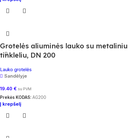
Grotelės aliuminės lauko su metaliniu
tinkleliu, DN 200
Lauko grotelės
Sandėlyje
19.40
€
su PVM
Prekės KODAS:
AG200
Į krepšelį