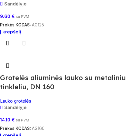
Sandėlyje
9.60
€
su PVM
Prekės KODAS:
AG125
Į krepšelį
Grotelės aliuminės lauko su metaliniu
tinkleliu, DN 160
Lauko grotelės
Sandėlyje
14.10
€
su PVM
Prekės KODAS:
AG160
Į krepšelį