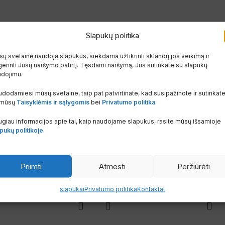
Slapukų politika
ų svetainė naudoja slapukus, siekdama užtikrinti sklandų jos veikimą ir
tbulinis
Mova ortakio EPP
Mova
erinti Jūsų naršymo patirtį. Tęsdami naršymą, Jūs sutinkate su slapukų
udojimu.
ų, DN 100
standaus storasienio
sime
izoliuoto, d 125 mm
tarp
dodamiesi mūsų svetaine, taip pat patvirtinate, kad susipažinote ir sutinkat
 mūsų
Taisyklėmis ir sąlygomis
bei
Privatumo politika
.
agos
Fasoninės medžiagos
Fasonin
giau informacijos apie tai, kaip naudojame slapukus, rasite mūsų išsamioje
Sandėlyje
Sandė
pukų politikoje
.
VG100
10.41
€
10.58
€
su PVM
Prekės KODAS:
400480488
Prekės
Priimti
Atmesti
Peržiūrėti
Į krepšelį
Į krepše
slapukai
Privatumo politika
Kontaktai