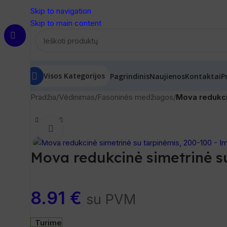
Skip to navigation
Skip to main content
Visos Kategorijos
Pagrindinis
Naujienos
Kontaktai
P
Pradžia
/
Vėdinimas
/
Fasoninės medžiagos
/
Mova redukci
Spustelėkite, norėdami padidinti
Mova redukcinė simetrinė s
8.91
€
su PVM
Turime