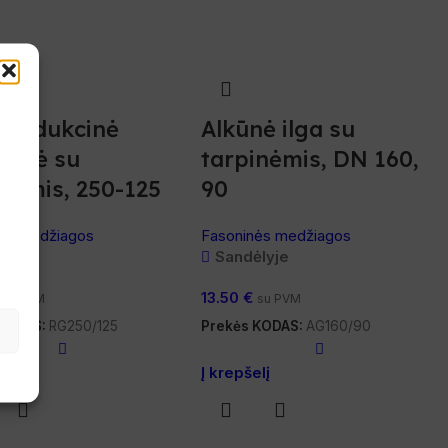
 redukcinė
Alkūnė ilga su
trinė su
tarpinėmis, DN 160,
inėmis, 250-125
90
e
ės medžiagos
Fasoninės medžiagos
lyje
Sandėlyje
13.50
€
su PVM
su PVM
 KODAS:
RG250/125
Prekės KODAS:
AG160/90
lį
Į krepšelį