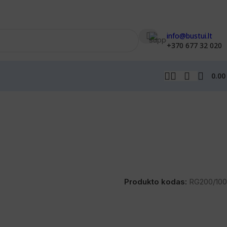
info@bustui.lt
+370 677 32 020
0.0
Produkto kodas:
RG200/100