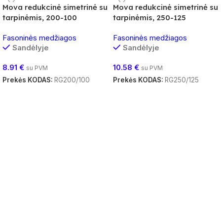
Mova redukcinė simetrinė su
Mova redukcinė simetrinė su
tarpinėmis, 200-100
tarpinėmis, 250-125
Fasoninės medžiagos
Fasoninės medžiagos
Sandėlyje
Sandėlyje
8.91
€
10.58
€
su PVM
su PVM
Prekės KODAS:
RG200/100
Prekės KODAS:
RG250/125
Į Krepšelį
Į Krepšelį