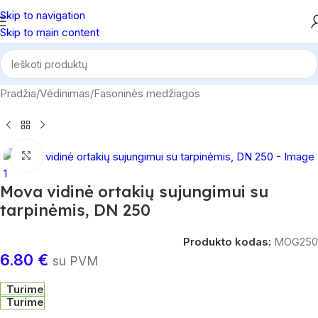
Skip to navigation
Skip to main content
Pradžia
/
Vėdinimas
/
Fasoninės medžiagos
Spustelėkite, norėdami padidinti
Mova vidinė ortakių sujungimui su
tarpinėmis, DN 250
Produkto kodas:
MOG250
6.80
€
su PVM
Turime
Turime