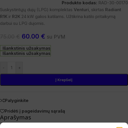
Produkto kodas:
RAD-30-00170
Suskystintųjų dujų (LPG) komplektas
Venturi
, skirtas
Radiant
R1K
ir
R2K
24 kW galios katilams. Užtikrina katilo pritaikymą
darbui su LPG dujomis.
60.00
€
75.00
€
su PVM
Išankstinis užsakymas
Išankstinis užsakymas
-
+
Į Krepšelį
Palyginkite
Pridėti į pageidavimų sąrašą
Aprašymas