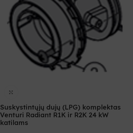
Spustelėkite, norėdami padidinti
Suskystintųjų dujų (LPG) komplektas
Venturi Radiant R1K ir R2K 24 kW
katilams