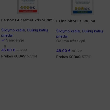
Fernox F4 hermetikas 500ml
F1 inhibitorius 500 ml
Šildymo katilai
,
Dujinių katilų
Šildymo katilai
,
Dujinių katilų
priedai
priedai
Sandėlyje
Galima užsakyti
45.00
€
48.00
€
su PVM
su PVM
Prekės KODAS:
57764
Prekės KODAS:
57761
Į Krepšelį
Į Krepšelį