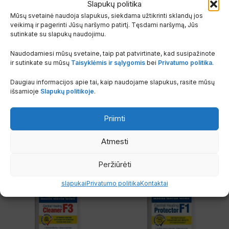
Slapukų politika
Suskystintųjų dujų (LPG) komplektas
Venturi
, skirtas
Radiant
Mūsų svetainė naudoja slapukus, siekdama užtikrinti sklandų jos
R1K
ir
R2K
24 kW galios katilams. Užtikrina katilo pritaikymą
veikimą ir pagerinti Jūsų naršymo patirtį. Tęsdami naršymą, Jūs
darbui su LPG dujomis.
sutinkate su slapukų naudojimu.
Papildoma informacija
Naudodamiesi mūsų svetaine, taip pat patvirtinate, kad susipažinote
ir sutinkate su mūsų
Taisyklėmis ir sąlygomis
bei
Privatumo politika
.
Daugiau informacijos apie tai, kaip naudojame slapukus, rasite mūsų
SVORIS
0.077 kg
išsamioje
Slapukų politikoje
.
Priimti
Susiję produktai
Atmesti
Peržiūrėti
slapukai
Privatumo politika
Kontaktai