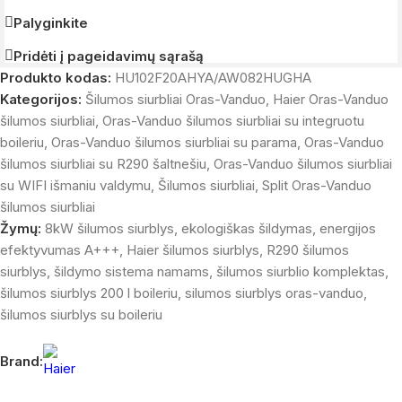
Palyginkite
Pridėti į pageidavimų sąrašą
Produkto kodas:
HU102F20AHYA/AW082HUGHA
Kategorijos:
Šilumos siurbliai Oras-Vanduo
,
Haier Oras-Vanduo
šilumos siurbliai
,
Oras-Vanduo šilumos siurbliai su integruotu
boileriu
,
Oras-Vanduo šilumos siurbliai su parama
,
Oras-Vanduo
šilumos siurbliai su R290 šaltnešiu
,
Oras-Vanduo šilumos siurbliai
su WIFI išmaniu valdymu
,
Šilumos siurbliai
,
Split Oras-Vanduo
šilumos siurbliai
Žymų:
8kW šilumos siurblys
,
ekologiškas šildymas
,
energijos
efektyvumas A+++
,
Haier šilumos siurblys
,
R290 šilumos
siurblys
,
šildymo sistema namams
,
šilumos siurblio komplektas
,
šilumos siurblys 200 l boileriu
,
silumos siurblys oras-vanduo
,
šilumos siurblys su boileriu
Brand: