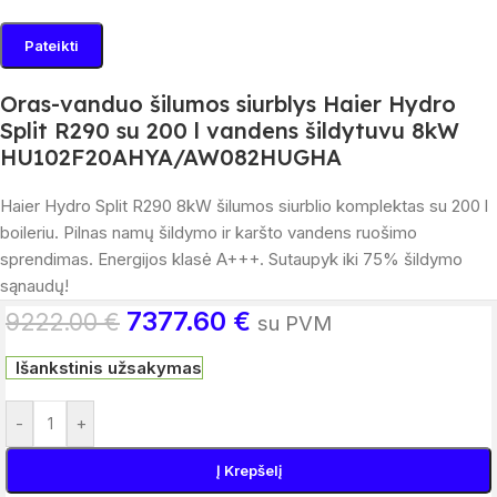
Oras-vanduo šilumos siurblys Haier Hydro
Split R290 su 200 l vandens šildytuvu 8kW
HU102F20AHYA/AW082HUGHA
Haier
Hydro Split R290 8kW šilumos siurblio komplektas su
200
l
boileriu. Pilnas namų šildymo ir karšto vandens ruošimo
sprendimas. Energijos klasė A+++. Sutaupyk iki
75
% šildymo
sąnaudų!
7377.60
€
9222.00
€
su PVM
Išankstinis užsakymas
-
+
Į Krepšelį