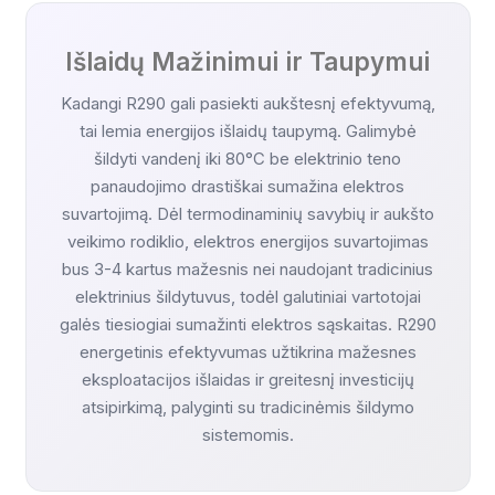
Išlaidų Mažinimui ir Taupymui
Kadangi R290 gali pasiekti aukštesnį efektyvumą,
tai lemia energijos išlaidų taupymą. Galimybė
šildyti vandenį iki 80°C be elektrinio teno
panaudojimo drastiškai sumažina elektros
suvartojimą. Dėl termodinaminių savybių ir aukšto
veikimo rodiklio, elektros energijos suvartojimas
bus 3-4 kartus mažesnis nei naudojant tradicinius
elektrinius šildytuvus, todėl galutiniai vartotojai
galės tiesiogiai sumažinti elektros sąskaitas. R290
energetinis efektyvumas užtikrina mažesnes
eksploatacijos išlaidas ir greitesnį investicijų
atsipirkimą, palyginti su tradicinėmis šildymo
sistemomis.