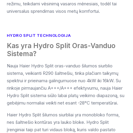
režimu, teikdami vėsinimą vasaros mėnesiais, todėl tai
universalus sprendimas visos metų komfortui.
HYDRO SPLIT TECHNOLOGIJA
Kas yra Hydro Split Oras-Vanduo
Sistema?
Nauja Haier Hydro Split oras-vanduo šilumos siurblio
sistema, veikianti R290 šaltnešiu, tinka plačiam taikymų
spektrui ir prieinama galingumuose nuo 4kW iki 16kW. Su
rinkoje pirmaujančiu A+++/A+++ efektyvumu, nauja Haier
Hydro Split sistema siūlo labai platų veikimo diapazoną, su
gebėjimu normaliai veikti net esant -28°C temperatūrai.
Haier Hydro Split šilumos siurbliai yra monobloko forma,
nes šaltnešio kontūras yra lauko bloke. Hydro Split
įrenginiai taip pat turi vidaus bloką, kuris valdo pastato