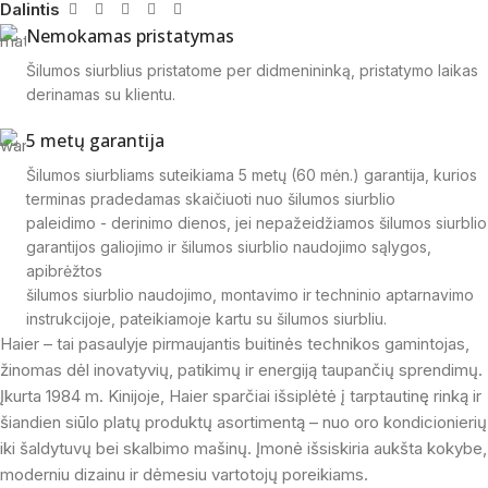
Dalintis
Nemokamas pristatymas
Šilumos siurblius pristatome per didmenininką, pristatymo laikas
derinamas su klientu.
5 metų garantija
Šilumos siurbliams suteikiama 5 metų (60 mėn.) garantija, kurios
terminas pradedamas skaičiuoti nuo šilumos siurblio
paleidimo - derinimo dienos, jei nepažeidžiamos šilumos siurblio
garantijos galiojimo ir šilumos siurblio naudojimo sąlygos,
apibrėžtos
šilumos siurblio naudojimo, montavimo ir techninio aptarnavimo
instrukcijoje, pateikiamoje kartu su šilumos siurbliu.
Haier – tai pasaulyje pirmaujantis buitinės technikos gamintojas,
žinomas dėl inovatyvių, patikimų ir energiją taupančių sprendimų.
Įkurta 1984 m. Kinijoje, Haier sparčiai išsiplėtė į tarptautinę rinką ir
šiandien siūlo platų produktų asortimentą – nuo oro kondicionierių
iki šaldytuvų bei skalbimo mašinų. Įmonė išsiskiria aukšta kokybe,
moderniu dizainu ir dėmesiu vartotojų poreikiams.