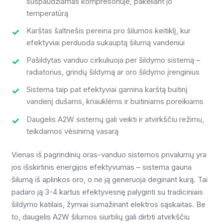
suspaudžiamas kompresoriuje, pakeliant jo
temperatūrą
Karštas šaltnešis pereina pro šilumos keitiklį, kur
efektyviai perduoda sukauptą šilumą vandeniui
Pašildytas vanduo cirkuliuoja per šildymo sistemą –
radiatorius, grindų šildymą ar oro šildymo įrenginius
Sistema taip pat efektyviai gamina karštą buitinį
vandenį dušams, kriauklėms ir buitiniams poreikiams
Daugelis A2W sistemų gali veikti ir atvirkščiu režimu,
teikdamos vėsinimą vasarą
Vienas iš pagrindinių oras-vanduo sistemos privalumų yra
jos išskirtinis energijos efektyvumas – sistema gauna
šilumą iš aplinkos oro, o ne ją generuoja deginant kurą. Tai
padaro ją 3-4 kartus efektyvesnę palyginti su tradiciniais
šildymo katilais, žymiai sumažinant elektros sąskaitas. Be
to, daugelis A2W šilumos siurblių gali dirbti atvirkščiu