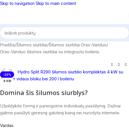
Skip to navigation
Skip to main content
Pradžia
/
Šilumos siurbliai
/
Šilumos siurbliai Oras-Vanduo
/
Oras-Vanduo šilumos siurbliai su integruotu boileriu
Spustelėkite, norėdami padidinti
-20%
8 KW
Domina šis šilumos siurblys?
Užpildykite formą ir parengsime individualų pasiūlymą. Dažnai
galime pasiūlyti geresnę galutinę kainą nei nurodyta internete.
Vardas