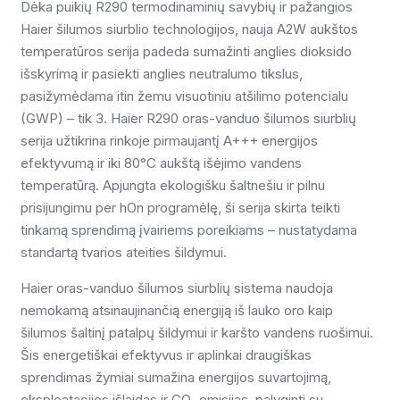
Dėka puikių R290 termodinaminių savybių ir pažangios
Haier šilumos siurblio technologijos, nauja A2W aukštos
temperatūros serija padeda sumažinti anglies dioksido
išskyrimą ir pasiekti anglies neutralumo tikslus,
pasižymėdama itin žemu visuotiniu atšilimo potencialu
(GWP) – tik 3. Haier R290 oras-vanduo šilumos siurblių
serija užtikrina rinkoje pirmaujantį A+++ energijos
efektyvumą ir iki 80°C aukštą išėjimo vandens
temperatūrą. Apjungta ekologišku šaltnešiu ir pilnu
prisijungimu per hOn programėlę, ši serija skirta teikti
tinkamą sprendimą įvairiems poreikiams – nustatydama
standartą tvarios ateities šildymui.
Haier oras-vanduo šilumos siurblių sistema naudoja
nemokamą atsinaujinančią energiją iš lauko oro kaip
šilumos šaltinį patalpų šildymui ir karšto vandens ruošimui.
Šis energetiškai efektyvus ir aplinkai draugiškas
sprendimas žymiai sumažina energijos suvartojimą,
eksploatacijos išlaidas ir CO₂ emisijas, palyginti su