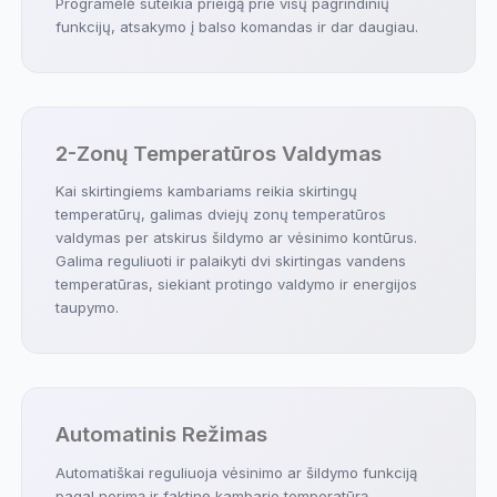
Programėlė suteikia prieigą prie visų pagrindinių
funkcijų, atsakymo į balso komandas ir dar daugiau.
2-Zonų Temperatūros Valdymas
Kai skirtingiems kambariams reikia skirtingų
temperatūrų, galimas dviejų zonų temperatūros
valdymas per atskirus šildymo ar vėsinimo kontūrus.
Galima reguliuoti ir palaikyti dvi skirtingas vandens
temperatūras, siekiant protingo valdymo ir energijos
taupymo.
Automatinis Režimas
Automatiškai reguliuoja vėsinimo ar šildymo funkciją
pagal norimą ir faktinę kambario temperatūrą,