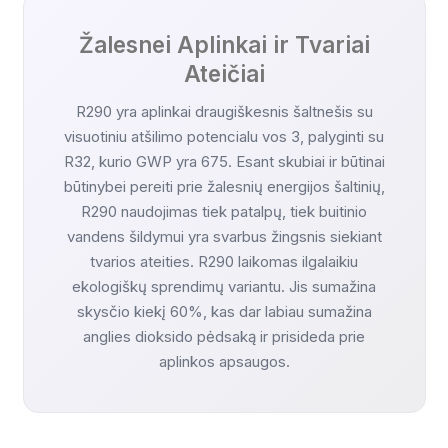
Žalesnei Aplinkai ir Tvariai
Ateičiai
R290 yra aplinkai draugiškesnis šaltnešis su
visuotiniu atšilimo potencialu vos 3, palyginti su
R32, kurio GWP yra 675. Esant skubiai ir būtinai
būtinybei pereiti prie žalesnių energijos šaltinių,
R290 naudojimas tiek patalpų, tiek buitinio
vandens šildymui yra svarbus žingsnis siekiant
tvarios ateities. R290 laikomas ilgalaikiu
ekologiškų sprendimų variantu. Jis sumažina
skysčio kiekį 60%, kas dar labiau sumažina
anglies dioksido pėdsaką ir prisideda prie
aplinkos apsaugos.