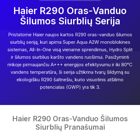
Haier R290 Oras-Vanduo
Šilumos Siurblių Serija
Pristatome Haier naujos kartos R290 oras-vanduo šilumos
siurblių seriją, kuri apima Super Aqua A2W monoblokines
sistemas, All-In-One visą viename sprendimus, Hydro Split
ir šilumos siurblius karšto vandens ruošimui. Pasižyminti
rinkoje pirmaujančiu A+++ energijos efektyvumu ir iki 80°C
vandens temperatūra, ši serija užtikrina tvarų šildymą su
ekologišku R290 šaltnešiu, kurio visuotinis atšilimo
potencialas (GWP) yra tik 3.
Haier R290 Oras-Vanduo Šilumos
Siurblių Pranašumai