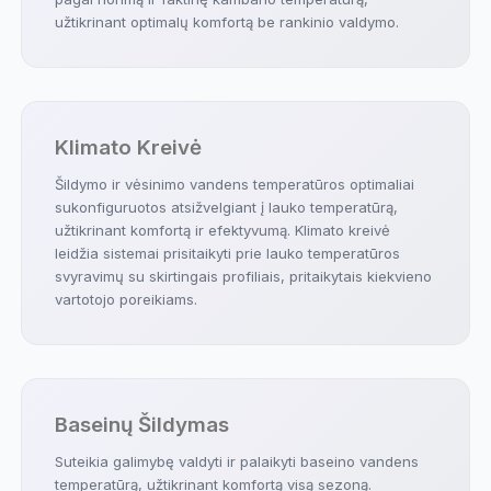
užtikrinant optimalų komfortą be rankinio valdymo.
Klimato Kreivė
Šildymo ir vėsinimo vandens temperatūros optimaliai
sukonfiguruotos atsižvelgiant į lauko temperatūrą,
užtikrinant komfortą ir efektyvumą. Klimato kreivė
leidžia sistemai prisitaikyti prie lauko temperatūros
svyravimų su skirtingais profiliais, pritaikytais kiekvieno
vartotojo poreikiams.
Baseinų Šildymas
Suteikia galimybę valdyti ir palaikyti baseino vandens
temperatūrą, užtikrinant komfortą visą sezoną.