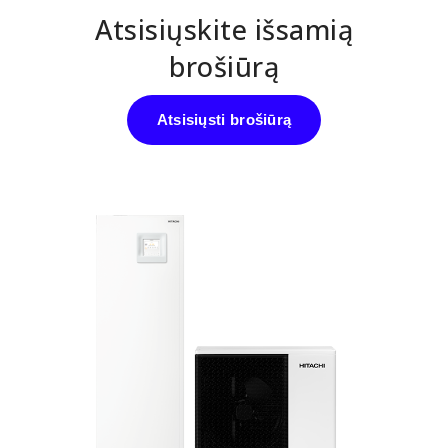
Atsisiųskite išsamią
brošiūrą
Atsisiųsti brošiūrą