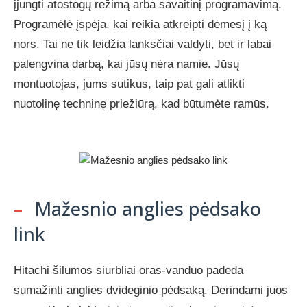
įjungti atostogų režimą arba savaitinį programavimą.
Programėlė įspėja, kai reikia atkreipti dėmesį į ką
nors. Tai ne tik leidžia lanksčiai valdyti, bet ir labai
palengvina darbą, kai jūsų nėra namie. Jūsų
montuotojas, jums sutikus, taip pat gali atlikti
nuotolinę techninę priežiūrą, kad būtumėte ramūs.
–
Mažesnio anglies pėdsako
link
Hitachi šilumos siurbliai oras-vanduo padeda
sumažinti anglies dvideginio pėdsaką. Derindami juos