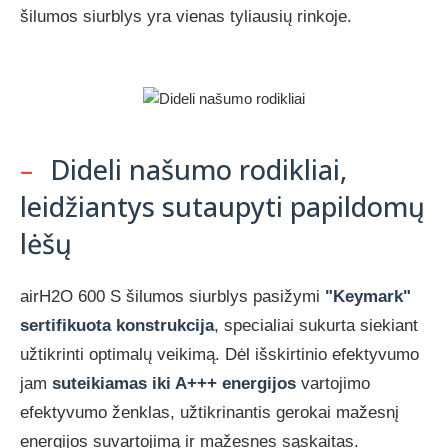
šilumos siurblys yra vienas tyliausių rinkoje.
–
Dideli našumo rodikliai,
leidžiantys sutaupyti papildomų
lėšų
airH2O 600 S šilumos siurblys pasižymi
"Keymark"
sertifikuota konstrukcija
, specialiai sukurta siekiant
užtikrinti optimalų veikimą. Dėl išskirtinio efektyvumo
jam
suteikiamas iki A+++ energijos
vartojimo
efektyvumo ženklas, užtikrinantis gerokai mažesnį
energijos suvartojimą ir mažesnes sąskaitas.