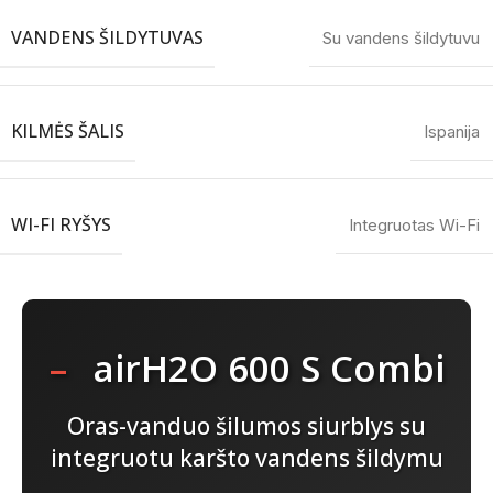
VANDENS ŠILDYTUVAS
Su vandens šildytuvu
KILMĖS ŠALIS
Ispanija
WI-FI RYŠYS
Integruotas Wi-Fi
–
airH2O 600 S Combi
Oras-vanduo šilumos siurblys su
integruotu karšto vandens šildymu