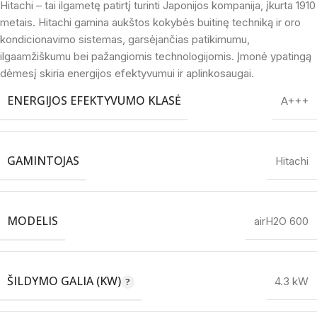
Hitachi – tai ilgametę patirtį turinti Japonijos kompanija, įkurta 1910
metais. Hitachi gamina aukštos kokybės buitinę techniką ir oro
kondicionavimo sistemas, garsėjančias patikimumu,
ilgaamžiškumu bei pažangiomis technologijomis. Įmonė ypatingą
dėmesį skiria energijos efektyvumui ir aplinkosaugai.
ENERGIJOS EFEKTYVUMO KLASĖ
A+++
GAMINTOJAS
Hitachi
MODELIS
airH2O 600
ŠILDYMO GALIA (KW)
4.3 kW