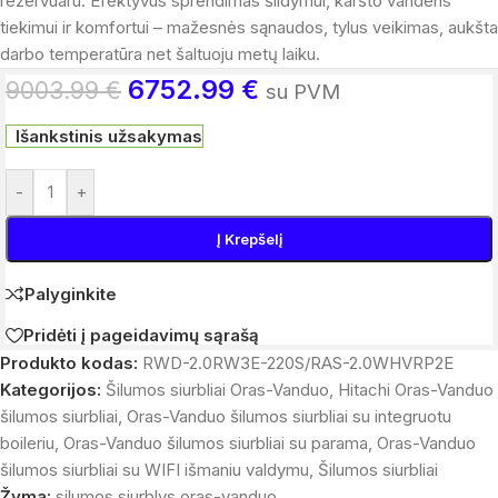
rezervuaru. Efektyvus sprendimas šildymui, karšto vandens
tiekimui ir komfortui – mažesnės sąnaudos, tylus veikimas, aukšta
darbo temperatūra net šaltuoju metų laiku.
6752.99
€
9003.99
€
su PVM
Išankstinis užsakymas
-
+
Į Krepšelį
Palyginkite
Pridėti į pageidavimų sąrašą
Produkto kodas:
RWD-2.0RW3E-220S/RAS-2.0WHVRP2E
Kategorijos:
Šilumos siurbliai Oras-Vanduo
,
Hitachi Oras-Vanduo
šilumos siurbliai
,
Oras-Vanduo šilumos siurbliai su integruotu
boileriu
,
Oras-Vanduo šilumos siurbliai su parama
,
Oras-Vanduo
šilumos siurbliai su WIFI išmaniu valdymu
,
Šilumos siurbliai
Žyma:
silumos siurblys oras-vanduo