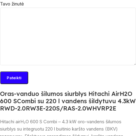
Tavo žinutė
Oras-vanduo šilumos siurblys Hitachi AirH2O
600 SCombi su 220 l vandens šildytuvu 4.3kW
RWD-2.0RW3E-220S/RAS-2.0WHVRP2E
Hitachi airH₂O 600 S Combi – 4.3 kW oro-vandens šilumos
siurblys su integruotu 220 l buitinio karšto vandens (BKV)