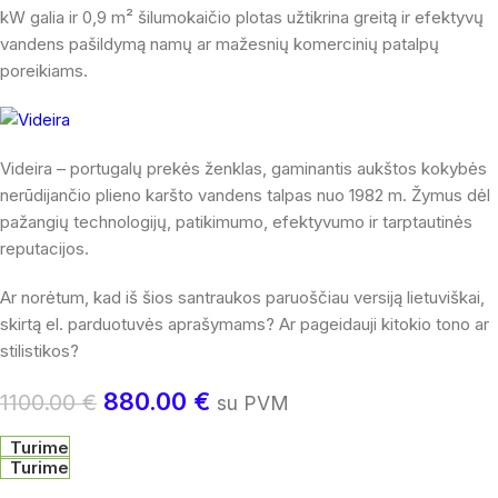
kW galia ir 0,9 m² šilumokaičio plotas užtikrina greitą ir efektyvų
vandens pašildymą namų ar mažesnių komercinių patalpų
poreikiams.
Videira – portugalų prekės ženklas, gaminantis aukštos kokybės
nerūdijančio plieno karšto vandens talpas nuo 1982 m. Žymus dėl
pažangių technologijų, patikimumo, efektyvumo ir tarptautinės
reputacijos.
Ar norėtum, kad iš šios santraukos paruoščiau versiją lietuviškai,
skirtą el. parduotuvės aprašymams? Ar pageidauji kitokio tono ar
stilistikos?
880.00
€
1100.00
€
su PVM
Turime
Turime