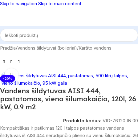
Skip to navigation
Skip to main content
Pradžia
/
Vandens šildytuvai (boileriai)
/
Karšto vandens
Spustelėkite, norėdami padidinti
-20%
Vandens šildytuvas AISI 444,
pastatomas, vieno šilumokaičio, 120l, 26
kW, 0.9 m2
Produkto kodas:
VID-76.120.IN.00
Kompaktiškas ir patikimas 120 l talpos pastatomas vandens
šildytuvas iš AISI 444 nerūdijančio plieno su vienu šilumokaičiu. 26