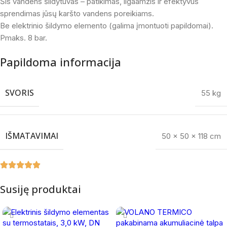
Šis vandens šildytuvas – patikimas, ilgaamžis ir efektyvus
sprendimas jūsų karšto vandens poreikiams.
Be elektrinio šildymo elemento (galima įmontuoti papildomai).
Pmaks. 8 bar.
Papildoma informacija
SVORIS
55 kg
IŠMATAVIMAI
50 × 50 × 118 cm
Susiję produktai