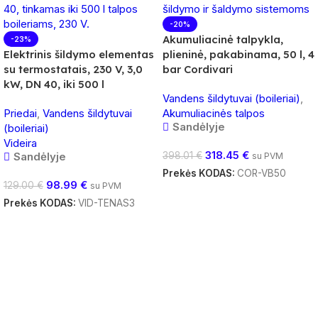
-20%
Akumuliacinė talpykla,
-23%
Elektrinis šildymo elementas
plieninė, pakabinama, 50 l, 4
su termostatais, 230 V, 3,0
bar Cordivari
kW, DN 40, iki 500 l
Vandens šildytuvai (boileriai)
,
Priedai
,
Vandens šildytuvai
Akumuliacinės talpos
Sandėlyje
(boileriai)
Videira
318.45
€
Sandėlyje
398.01
€
su PVM
Prekės KODAS:
COR-VB50
98.99
€
129.00
€
su PVM
Į Krepšelį
Prekės KODAS:
VID-TENAS3
Į Krepšelį