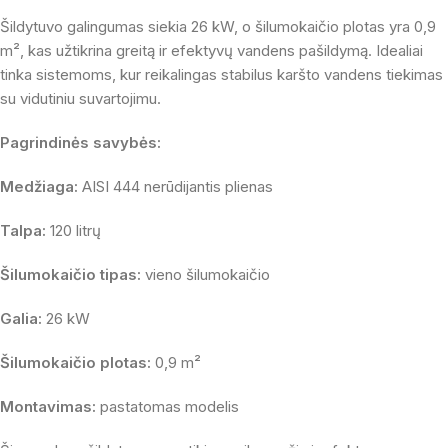
Šildytuvo galingumas siekia 26 kW, o šilumokaičio plotas yra 0,9
m², kas užtikrina greitą ir efektyvų vandens pašildymą. Idealiai
tinka sistemoms, kur reikalingas stabilus karšto vandens tiekimas
su vidutiniu suvartojimu.
Pagrindinės savybės:
Medžiaga:
AISI 444 nerūdijantis plienas
Talpa:
120 litrų
Šilumokaičio tipas:
vieno šilumokaičio
Galia:
26 kW
Šilumokaičio plotas:
0,9 m²
Montavimas:
pastatomas modelis