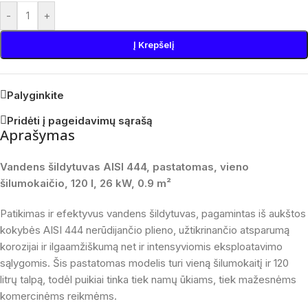
-
+
Į Krepšelį
Palyginkite
Pridėti į pageidavimų sąrašą
Aprašymas
Vandens šildytuvas AISI 444, pastatomas, vieno
šilumokaičio, 120 l, 26 kW, 0.9 m²
Patikimas ir efektyvus vandens šildytuvas, pagamintas iš aukštos
kokybės AISI 444 nerūdijančio plieno, užtikrinančio atsparumą
korozijai ir ilgaamžiškumą net ir intensyviomis eksploatavimo
sąlygomis. Šis pastatomas modelis turi vieną šilumokaitį ir 120
litrų talpą, todėl puikiai tinka tiek namų ūkiams, tiek mažesnėms
komercinėms reikmėms.