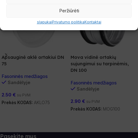
Peržiūrėti
slapukai
Privatumo politika
Kontaktai
Mova vidinė ortakių
Apsauginė aklė ortakiui DN
sujungimui su tarpinėmis,
75
DN 100
Fasoninės medžiagos
Sandėlyje
Fasoninės medžiagos
Sandėlyje
2.50
€
su PVM
2.90
€
su PVM
Prekės KODAS:
AKLO75
Prekės KODAS:
MOG100
Į Krepšelį
Į Krepšelį
Pasekite mus