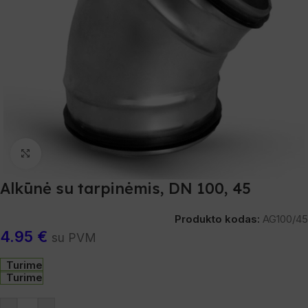
Spustelėkite, norėdami padidinti
Alkūnė su tarpinėmis, DN 100, 45
Produkto kodas:
AG100/45
4.95
€
su PVM
Turime
Turime