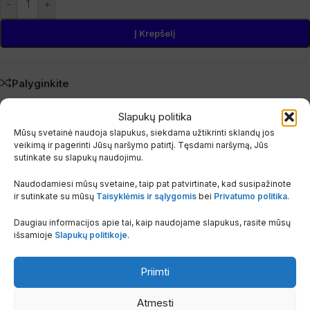
-
+
Į Krepšelį
Palyginkite
Pridėti į pageidavimų sąrašą
Slapukų politika
Aprašymas
Mūsų svetainė naudoja slapukus, siekdama užtikrinti sklandų jos
Papildoma informacija
veikimą ir pagerinti Jūsų naršymo patirtį. Tęsdami naršymą, Jūs
sutinkate su slapukų naudojimu.
Naudodamiesi mūsų svetaine, taip pat patvirtinate, kad susipažinote
GAMINTOJAS
Burgerhout
ir sutinkate su mūsų
Taisyklėmis ir sąlygomis
bei
Privatumo politika
.
Daugiau informacijos apie tai, kaip naudojame slapukus, rasite mūsų
išsamioje
Slapukų politikoje
.
Susiję produktai
Priimti
Atmesti