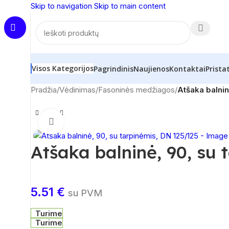
Skip to navigation
Skip to main content
Visos Kategorijos
Pagrindinis
Naujienos
Kontaktai
Prista
Pradžia
/
Vėdinimas
/
Fasoninės medžiagos
/
Atšaka balnin
Spustelėkite, norėdami padidinti
Atšaka balninė, 90, su
5.51
€
su PVM
Turime
Turime