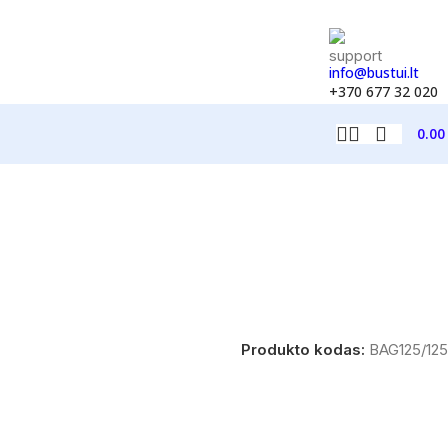
info@bustui.lt
+370 677 32 020
0.0
Produkto kodas:
BAG125/125