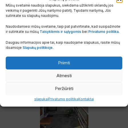
✅ Jokių rūpesčių – vienas užsakymas, viskuo pasirūpinsime mes
Mūsų svetainė naudoja slapukus, siekdama užtikrinti sklandų jos
veikimą ir pagerinti Jūsų naršymo patirtį. Tęsdami naršymą, Jūs
Užsisakykite įrangą su pasitikėjimu – komfortu
sutinkate su slapukų naudojimu.
pasirūpinsime nuo A iki Z.
Naudodamiesi mūsų svetaine, taip pat patvirtinate, kad susipažinote
Klientų pasirinkimai
ir sutinkate su mūsų
Taisyklėmis ir sąlygomis
bei
Privatumo politika
.
Tikri montavimo pavyzdžiai iš klientų aplinkos
Daugiau informacijos apie tai, kaip naudojame slapukus, rasite mūsų
išsamioje
Slapukų politikoje
.
Priimti
Atmesti
Peržiūrėti
slapukai
Privatumo politika
Kontaktai