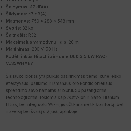
Šaldymas:
47 dB(A)
Šildymas:
47 dB(A)
Matmenys:
750 x 288 x 548 mm
Svoris:
32 kg
Šaltnešis:
R32
Maksimalus vamzdynų ilgis:
20 m
Maitinimas:
230 V, 50 Hz
Kodėl rinktis Hitachi airHome 600 3,5 kW RAC-
VJ35WHAE?
Šis lauko blokas yra puikus pasirinkimas tiems, kurie ieško
efektyvaus, patikimo ir išmanaus oro kondicionieriaus
sprendimo savo namams ar biurui. Su pažangiomis
technologijomis, tokiomis kaip AQtiv-Ion ir Nano Titanium
filtras, bei integruotu Wi-Fi, jis užtikrina ne tik komfortą, bet
ir sveiką bei švarų orą jūsų aplinkoje.