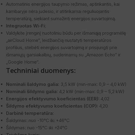
Automatinis energijos taupymo režimas, aptinkantis, kai
kambaryje nėra judesio, ir atitinkamai reguliuojantis
temperatūrą, siekiant sumažinti energijos suvartojimą.
Integruotas Wi-Fi:
Valdykite įrenginį nuotoliniu būdu per išmaniąją programėlę
„airCloud Home“, leidžiančią nustatyti temperatūros
profilius, stebėti energijos suvartojimą ir prisijungti prie
išmaniųjų garsiakalbių, suderinamų su „Amazon Echo“ ir
„Google Home“.
Techniniai duomenys:
Nominali šaldymo galia:
3,5 kW (min-max: 0,9 – 4,0 kW)
Nominali šildymo galia:
4,2 kW (min-max: 0,9 – 5,2 kW)
Energijos efektyvumo koeficientas (EER):
4,02
Šildymo efektyvumo koeficientas (COP):
4,20
Darbinė temperatūra:
Šaldymas: nuo -10°C iki +46°C
Šildymas: nuo -15°C iki +24°C
Triukšmo lygis: