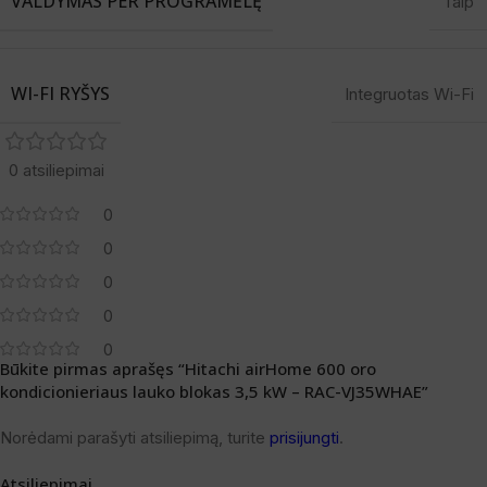
VALDYMAS PER PROGRAMĖLĘ
Taip
WI-FI RYŠYS
Integruotas Wi-Fi
0 atsiliepimai
0
0
0
0
0
Būkite pirmas aprašęs “Hitachi airHome 600 oro
kondicionieriaus lauko blokas 3,5 kW – RAC-VJ35WHAE”
Norėdami parašyti atsiliepimą, turite
prisijungti
.
Atsiliepimai