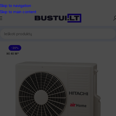
Skip to navigation
Skip to main content
Pradžia
/
Oro kondicionieriai
/
Dalys ir blokai
-20%
IKI 40 M²