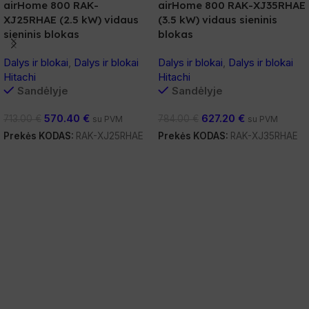
airHome 800 RAK-
airHome 800 RAK-XJ35RHAE
XJ25RHAE (2.5 kW) vidaus
(3.5 kW) vidaus sieninis
sieninis blokas
blokas
Dalys ir blokai
,
Dalys ir blokai
Dalys ir blokai
,
Dalys ir blokai
Hitachi
Hitachi
Sandėlyje
Sandėlyje
570.40
€
627.20
€
713.00
€
784.00
€
su PVM
su PVM
Prekės KODAS:
RAK-XJ25RHAE
Prekės KODAS:
RAK-XJ35RHAE
Į Krepšelį
Į Krepšelį