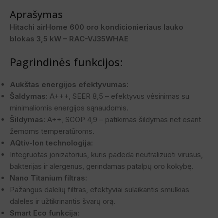
Aprašymas
Hitachi airHome 600 oro kondicionieriaus lauko
blokas 3,5 kW – RAC-VJ35WHAE
Pagrindinės funkcijos:
Aukštas energijos efektyvumas:
Šaldymas:
A+++, SEER 8,5 – efektyvus vėsinimas su
minimaliomis energijos sąnaudomis.
Šildymas:
A++, SCOP 4,9 – patikimas šildymas net esant
žemoms temperatūroms.
AQtiv-Ion technologija:
Integruotas jonizatorius, kuris padeda neutralizuoti virusus,
bakterijas ir alergenus, gerindamas patalpų oro kokybę.
Nano Titanium filtras:
Pažangus dalelių filtras, efektyviai sulaikantis smulkias
daleles ir užtikrinantis švarų orą.
Smart Eco funkcija: