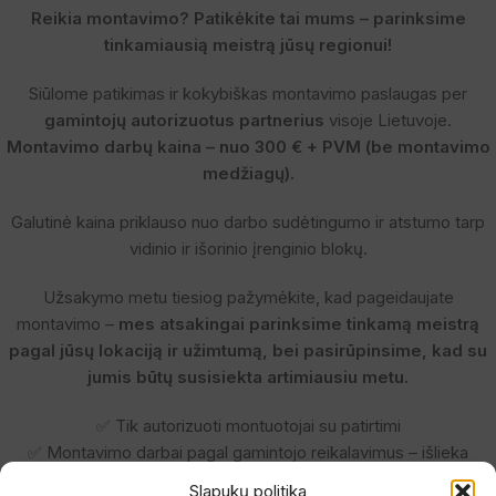
Reikia montavimo? Patikėkite tai mums – parinksime
tinkamiausią meistrą jūsų regionui!
Siūlome patikimas ir kokybiškas montavimo paslaugas per
gamintojų autorizuotus partnerius
visoje Lietuvoje.
Montavimo darbų kaina – nuo 300 € + PVM (be montavimo
medžiagų).
Galutinė kaina priklauso nuo darbo sudėtingumo ir atstumo tarp
vidinio ir išorinio įrenginio blokų.
Užsakymo metu tiesiog pažymėkite, kad pageidaujate
montavimo –
mes atsakingai parinksime tinkamą meistrą
pagal jūsų lokaciją ir užimtumą, bei pasirūpinsime, kad su
jumis būtų susisiekta artimiausiu metu.
✅ Tik autorizuoti montuotojai su patirtimi
✅ Montavimo darbai pagal gamintojo reikalavimus – išlieka
garantija
Slapukų politika