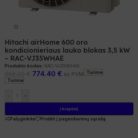
Spustelėkite, norėdami padidinti
Hitachi airHome 600 oro
kondicionieriaus lauko blokas 3,5 kW
– RAC-VJ35WHAE
Produkto kodas:
RAC-VJ35WHAE
Turime
774.40
€
968.00
€
su PVM
Turime
-
+
Į Krepšelį
Palyginkite
Pridėti į pageidavimų sąrašą