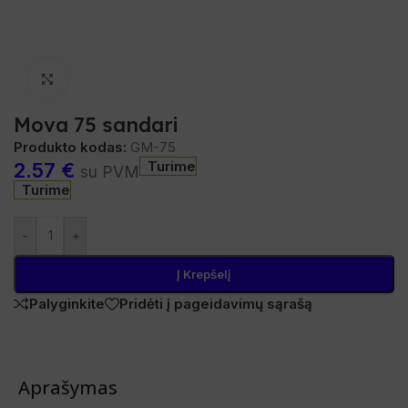
Spustelėkite, norėdami padidinti
Mova 75 sandari
Produkto kodas:
GM-75
Turime
2.57
€
su PVM
Turime
-
+
Į Krepšelį
Palyginkite
Pridėti į pageidavimų sąrašą
Aprašymas