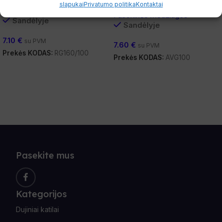
slapukai
Privatumo politika
Kontaktai
Fasoninės medžiagos
Fasoninės medžiagos
Sandėlyje
Sandėlyje
7.10
€
su PVM
7.60
€
su PVM
Prekės KODAS:
RG160/100
Prekės KODAS:
AVG100
Į Krepšelį
Į Krepšelį
Pasekite mus
Kategorijos
Dujiniai katilai