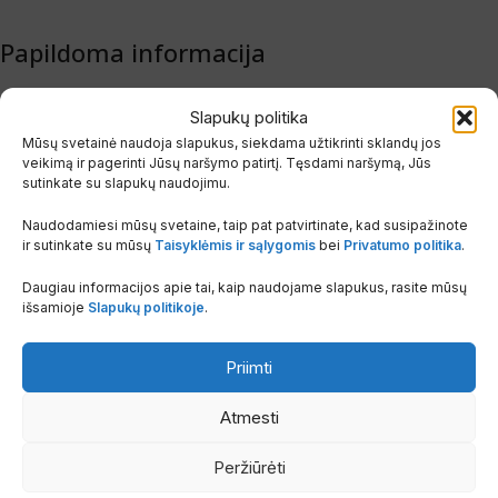
Papildoma informacija
Slapukų politika
GAMINTOJAS
Burgerhout
Mūsų svetainė naudoja slapukus, siekdama užtikrinti sklandų jos
veikimą ir pagerinti Jūsų naršymo patirtį. Tęsdami naršymą, Jūs
sutinkate su slapukų naudojimu.
Susiję produktai
Naudodamiesi mūsų svetaine, taip pat patvirtinate, kad susipažinote
ir sutinkate su mūsų
Taisyklėmis ir sąlygomis
bei
Privatumo politika
.
Daugiau informacijos apie tai, kaip naudojame slapukus, rasite mūsų
išsamioje
Slapukų politikoje
.
Priimti
Atmesti
Mova redukcinė simetrinė su
Vožtuvas atbulinis be
Peržiūrėti
tarpinėmis, 160-100
tarpinių, DN 100