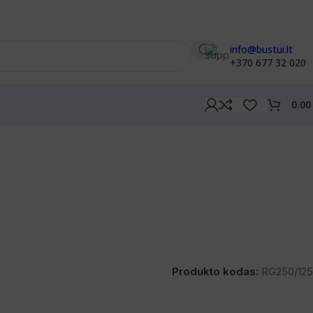
info@bustui.lt
+370 677 32 020
0.0
Produkto kodas:
RG250/125