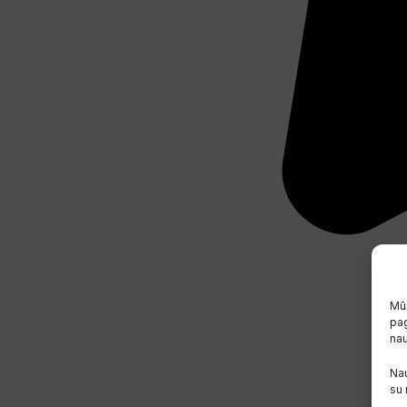
Mūs
pag
na
Nau
su