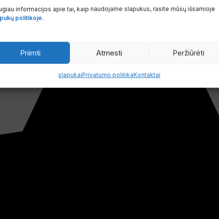
giau informacijos apie tai, kaip naudojame slapukus, rasite mūsų išsamioje
pukų politikoje
.
Priimti
Atmesti
Peržiūrėti
slapukai
Privatumo politika
Kontaktai