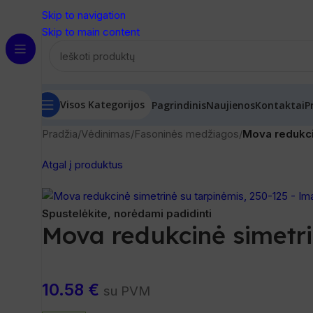
Skip to navigation
Skip to main content
Visos Kategorijos
Pagrindinis
Naujienos
Kontaktai
P
Pradžia
/
Vėdinimas
/
Fasoninės medžiagos
/
Mova redukci
Atgal į produktus
Spustelėkite, norėdami padidinti
Mova redukcinė simetri
10.58
€
su PVM