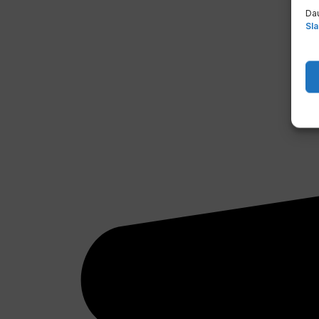
Dau
Sla