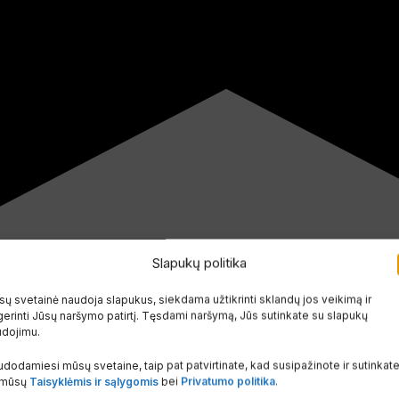
Slapukų politika
ų svetainė naudoja slapukus, siekdama užtikrinti sklandų jos veikimą ir
erinti Jūsų naršymo patirtį. Tęsdami naršymą, Jūs sutinkate su slapukų
udojimu.
dodamiesi mūsų svetaine, taip pat patvirtinate, kad susipažinote ir sutinkat
 mūsų
Taisyklėmis ir sąlygomis
bei
Privatumo politika
.