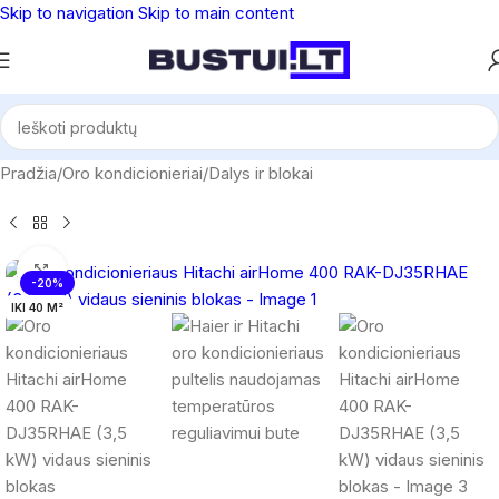
Skip to navigation
Skip to main content
Pradžia
/
Oro kondicionieriai
/
Dalys ir blokai
Spustelėkite, norėdami padidinti
-20%
IKI 40 M²