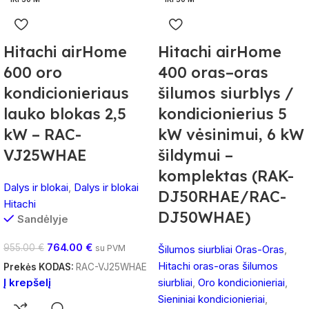
Hitachi airHome
Hitachi airHome
600 oro
400 oras–oras
kondicionieriaus
šilumos siurblys /
lauko blokas 2,5
kondicionierius 5
kW – RAC-
kW vėsinimui, 6 kW
VJ25WHAE
šildymui –
komplektas (RAK-
Dalys ir blokai
,
Dalys ir blokai
DJ50RHAE/RAC-
Hitachi
DJ50WHAE)
Sandėlyje
764.00
€
955.00
€
su PVM
Šilumos siurbliai Oras-Oras
,
Hitachi oras-oras šilumos
Prekės KODAS:
RAC-VJ25WHAE
Į krepšelį
siurbliai
,
Oro kondicionieriai
,
Sieniniai kondicionieriai
,