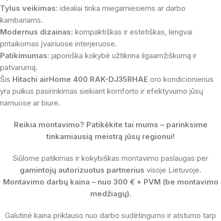
Tylus veikimas:
idealiai tinka miegamiesiems ar darbo
kambariams.
Modernus dizainas:
kompaktiškas ir estetiškas, lengvai
pritaikomas įvairiuose interjeruose.
Patikimumas:
japoniška kokybė užtikrina ilgaamžiškumą ir
patvarumą.
Šis
Hitachi airHome 400 RAK-DJ35RHAE
oro kondicionierius
yra puikus pasirinkimas siekiant komforto ir efektyvumo jūsų
namuose ar biure.
Reikia montavimo? Patikėkite tai mums – parinksime
tinkamiausią meistrą jūsų regionui!
Siūlome patikimas ir kokybiškas montavimo paslaugas per
gamintojų autorizuotus partnerius
visoje Lietuvoje.
Montavimo darbų kaina – nuo 300 € + PVM (be montavimo
medžiagų).
Galutinė kaina priklauso nuo darbo sudėtingumo ir atstumo tarp