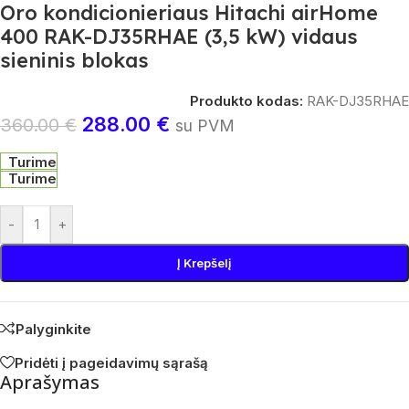
Oro kondicionieriaus Hitachi airHome
400 RAK-DJ35RHAE (3,5 kW) vidaus
sieninis blokas
Produkto kodas:
RAK-DJ35RHAE
288.00
€
360.00
€
su PVM
Turime
Turime
-
+
Į Krepšelį
Palyginkite
Pridėti į pageidavimų sąrašą
Aprašymas