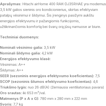
Aprašymas:
Hitachi airHome 400 RAK-DJ35RHAE yra modernus
3,5 kW galios sieninis oro kondicionierius, skirtas efektyviam
patalpų vėsinimui ir šildymui. Šis įrenginys pasižymi aukštu
energijos efektyvumu ir pažangiomis funkcijomis,
užtikrinančiomis komfortą bei švarų orą jūsų namuose ar biure.
Techniniai duomenys:
Nominali vėsinimo galia:
3,5 kW
Nominali šildymo galia:
4,2 kW
Energijos efektyvumo klasė:
Vėsinimas: A++
Šildymas: A++
SEER (sezoninis energijos efektyvumo koeficientas):
7,5
SCOP (sezoninis šilumos efektyvumo koeficientas):
4,6
Triukšmo lygis:
nuo 26 dB(A) (žemiausia ventiliatoriaus pavara)
Oro srautas:
iki 653 m³/val.
Matmenys (P x A x G):
780 mm x 280 mm x 222 mm
Svoris:
7,7 kg