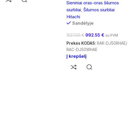
Sieniniai oras-oras šilumos
siurbliai
,
Šilumos siurbliai
Hitachi
Sandėlyje
992.55
€
1527.00
€
su PVM
Prekės KODAS:
RAK-DJ50RHAE/
RAC-DJ50WHAE
Į krepšelį