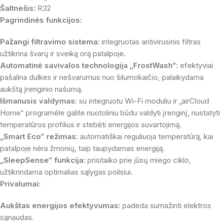
Šaltnešis:
R32
Pagrindinės funkcijos:
Pažangi filtravimo sistema:
integruotas antivirusinis filtras
užtikrina švarų ir sveiką orą patalpoje.
Automatinė savivalos technologija „FrostWash“:
efektyviai
pašalina dulkes ir nešvarumus nuo šilumokaičio, palaikydama
aukštą įrenginio našumą.
Išmanusis valdymas:
su integruotu Wi-Fi moduliu ir „airCloud
Home“ programėle galite nuotoliniu būdu valdyti įrenginį, nustatyti
temperatūros profilius ir stebėti energijos suvartojimą.
„Smart Eco“ režimas:
automatiškai reguliuoja temperatūrą, kai
patalpoje nėra žmonių, taip taupydamas energiją.
„SleepSense“ funkcija:
prisitaiko prie jūsų miego ciklo,
užtikrindama optimalias sąlygas poilsiui.
Privalumai:
Aukštas energijos efektyvumas:
padeda sumažinti elektros
sąnaudas.