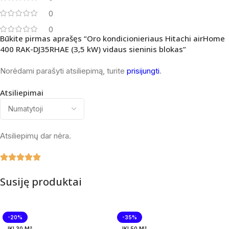
0
0
Būkite pirmas aprašęs “Oro kondicionieriaus Hitachi airHome
400 RAK-DJ35RHAE (3,5 kW) vidaus sieninis blokas”
Norėdami parašyti atsiliepimą, turite
prisijungti
.
Atsiliepimai
Atsiliepimų dar nėra.
Susiję produktai
-20%
-35%
IKI 30 M²
IKI 50 M²