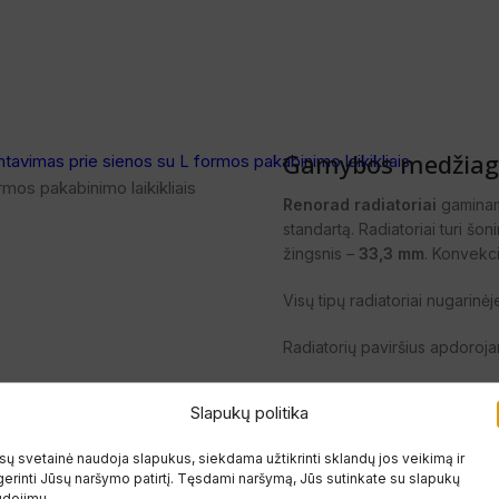
Gamybos medžiago
mos pakabinimo laikikliais
Renorad radiatoriai
gaminami
standartą. Radiatoriai turi šo
žingsnis –
33,3 mm
. Konvekci
Visų tipų radiatoriai nugarinėj
Radiatorių paviršius apdoroja
nuriebalinamas,
Slapukų politika
fosfatuojamas,
ų svetainė naudoja slapukus, siekdama užtikrinti sklandų jos veikimą ir
erinti Jūsų naršymo patirtį. Tęsdami naršymą, Jūs sutinkate su slapukų
pasyvuojamas,
udojimu.