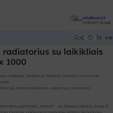
info@bustui.lt
+370 677 32 020
0.0
iais 11 tipo 550 x 1000
radiatorius su laikikliais
 x 1000
niai radiatoriai
,
Radiatoriai
,
Renorad (Henrad) renovaciniai
toriai
diatorius
,
plieninis radiatorius
,
radiatorius
,
renovacinis
prendimų gamintojas „Henrad“ – tai Belgijoje įsikūręs vienas iš
ntojų Europoje, priklausantis pasaulinei šildymo technologijų