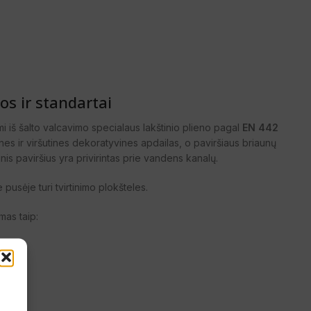
s ir standartai
 iš šalto valcavimo specialaus lakštinio plieno pagal
EN 442
nines ir viršutines dekoratyvines apdailas, o paviršiaus briaunų
nis paviršius yra privirintas prie vandens kanalų.
e pusėje turi tvirtinimo plokšteles.
mas taip: