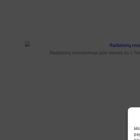
Radiatorių montavimas prie sienos su L for
Mūs
pag
na