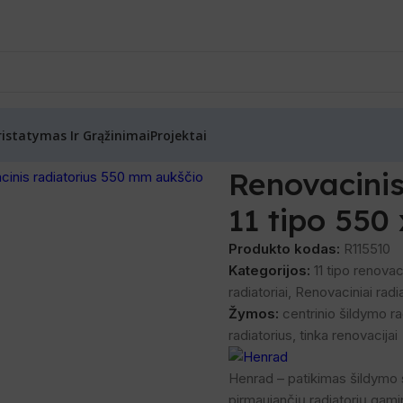
ristatymas Ir Grąžinimai
Projektai
nrad) renovaciniai radiatoriai
/
Renovacinis radiatorius su laikikl
Renovacinis 
didinti
11 tipo 550
Produkto kodas:
R115510
Kategorijos:
11 tipo renovaci
radiatoriai
,
Renovaciniai radia
Žymos:
centrinio šildymo ra
radiatorius
,
tinka renovacijai
Henrad – patikimas šildymo s
pirmaujančių radiatorių gami