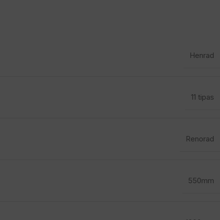
Henrad
11 tipas
Renorad
550mm