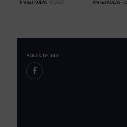
Prekės KODAS:
R115507
Prekės KODAS:
R
Pasekite mus