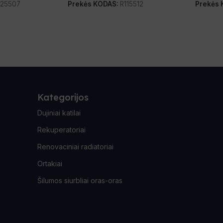
225507
Prekės KODAS:
R115512
Prekės
Kategorijos
Dujiniai katilai
Rekuperatoriai
Renovaciniai radiatoriai
Ortakiai
Šilumos siurbliai oras-oras