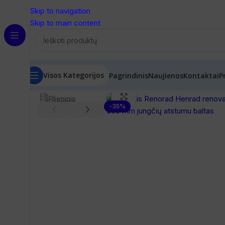
Skip to navigation
Skip to main content
Visos Kategorijos
Pagrindinis
Naujienos
Kontaktai
P
Pradžia
/
Radiatoriai
/
Renovaciniai radiatoriai
/
Renorad (He
Spustelėkite, norėdami pa
-35%