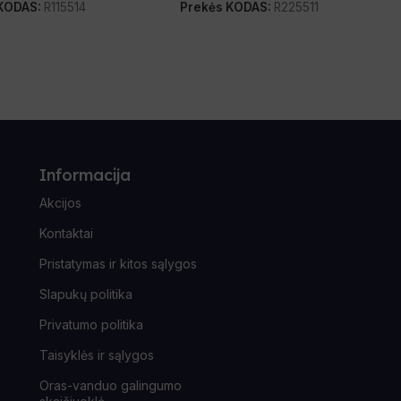
 KODAS:
R115514
Prekės KODAS:
R225511
Informacija
Akcijos
Kontaktai
Pristatymas ir kitos sąlygos
Slapukų politika
Privatumo politika
Taisyklės ir sąlygos
Oras-vanduo galingumo