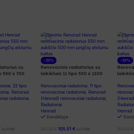
-35%
-35%
iatorius su
Renovacinis radiatorius su
Renovac
po 550 x 700
laikikliais 11 tipo 550 x 1200
laikikli
toriai
,
22 tipo
Renovaciniai radiatoriai
,
11 tipo
Renovaci
oriai
,
Renorad
renovaciniai radiatoriai
,
Renorad
renovaci
iai radiatoriai
,
(Henrad) renovaciniai radiatoriai
,
(Henrad)
Radiatoriai
Radiator
Henrad
Henrad
Sandėlyje
Sand
€
105.51
€
162.33
€
183.54
€
su PVM
su PVM