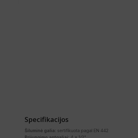
Specifikacijos
Šiluminė galia:
sertifikuota pagal EN 442
Prijungimo antgaliai:
4 x 1/2"