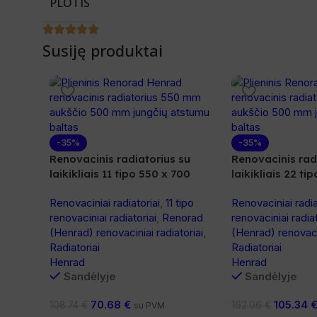
PLOTIS
Susiję produktai
-35%
-35%
Renovacinis radiatorius su
Renovacinis rad
laikikliais 11 tipo 550 x 700
laikikliais 22 ti
Renovaciniai radiatoriai
,
11 tipo
Renovaciniai radia
renovaciniai radiatoriai
,
Renorad
renovaciniai radiat
(Henrad) renovaciniai radiatoriai
,
(Henrad) renovacin
Radiatoriai
Radiatoriai
Henrad
Henrad
Sandėlyje
Sandėlyje
70.68
€
105.34
108.74
€
162.06
€
su PVM