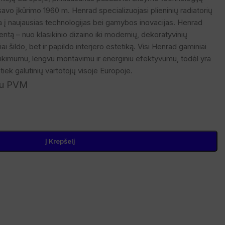
avo įkūrimo 1960 m. Henrad specializuojasi plieninių radiatorių
a į naujausias technologijas bei gamybos inovacijas. Henrad
mentą – nuo klasikinio dizaino iki modernių, dekoratyvinių
ai šildo, bet ir papildo interjero estetiką. Visi Henrad gaminiai
ikimumu, lengvu montavimu ir energiniu efektyvumu, todėl yra
iek galutinių vartotojų visoje Europoje.
u PVM
Į Krepšelį