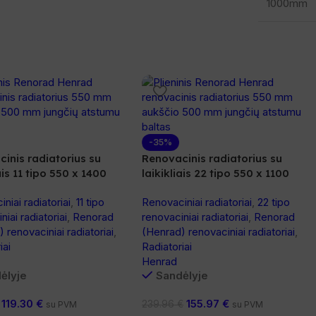
1000mm
-35%
inis radiatorius su
Renovacinis radiatorius su
ais 11 tipo 550 x 1400
laikikliais 22 tipo 550 x 1100
niai radiatoriai
,
11 tipo
Renovaciniai radiatoriai
,
22 tipo
niai radiatoriai
,
Renorad
renovaciniai radiatoriai
,
Renorad
 renovaciniai radiatoriai
,
(Henrad) renovaciniai radiatoriai
,
iai
Radiatoriai
Henrad
ėlyje
Sandėlyje
119.30
€
155.97
€
239.96
€
su PVM
su PVM