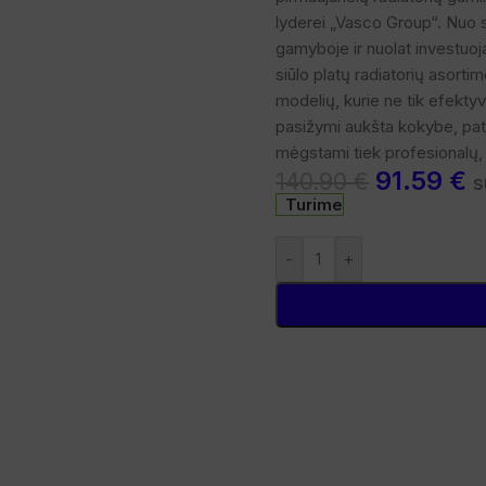
lyderei „Vasco Group“. Nuo s
gamyboje ir nuolat investuoj
siūlo platų radiatorių asorti
modelių, kurie ne tik efektyvi
pasižymi aukšta kokybe, pat
mėgstami tiek profesionalų, t
91.59
€
140.90
€
s
Turime
-
+