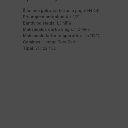
Šiluminė galia:
sertifikuota pagal EN 442
Prijungimo antgaliai:
4 x 1/2"
Bandymo slėgis:
1,3 MPa
Maksimalus darbo slėgis:
1,0 MPa
Maksimali darbo temperatūra:
iki 110 °C
Gaminys:
Henrad RenoRad
Tipai:
21 / 22 / 33