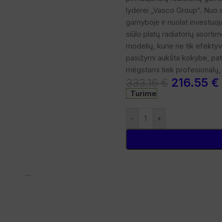
lyderei „Vasco Group“. Nuo s
gamyboje ir nuolat investuoj
siūlo platų radiatorių asorti
modelių, kurie ne tik efektyvi
pasižymi aukšta kokybe, pat
mėgstami tiek profesionalų, t
216.55
€
333.16
€
Turime
-
+