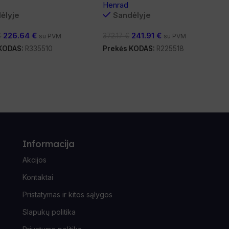
Henrad
ėlyje
Sandėlyje
226.64
€
241.91
€
€
372.17
€
su PVM
su PVM
 KODAS:
R335510
Prekės KODAS:
R225518
Informacija
Akcijos
Kontaktai
Pristatymas ir kitos sąlygos
Slapukų politika