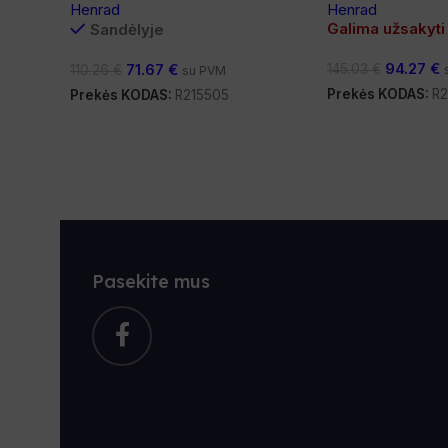
Henrad
Henrad
Galima užsakyti
Sandėlyje
94.27
€
71.67
€
145.03
€
110.26
€
su PVM
Prekės KODAS:
R2
Prekės KODAS:
R215505
Pasekite mus