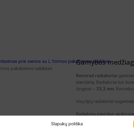
Gamybos medžiago
mos pakabinimo laikikliais
Renorad radiatoriai
gaminami
standartą. Radiatoriai turi šo
žingsnis –
33,3 mm
. Konvekci
Visų tipų radiatoriai nugarinėj
Radiatorių paviršius apdoroja
Slapukų politika
nuriebalinamas,