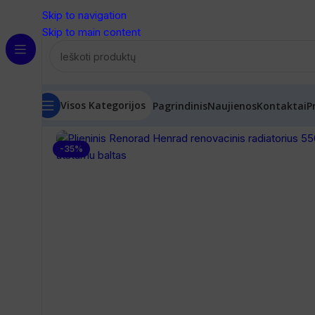
Skip to navigation
Skip to main content
Visos Kategorijos
Pagrindinis
Naujienos
Kontaktai
P
Pradžia
/
Radiatoriai
/
Renovaciniai radiatoriai
/
Renorad (He
-35%