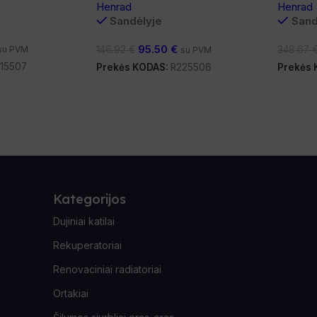
Henrad
Henrad
Sandėlyje
Sand
95.50
€
su PVM
146.92
€
348.67
su PVM
15507
Prekės KODAS:
R225506
Prekės
Kategorijos
Dujiniai katilai
Rekuperatoriai
Renovaciniai radiatoriai
Ortakiai