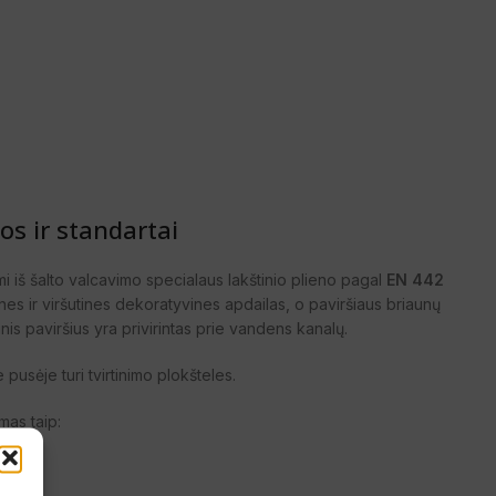
s ir standartai
 iš šalto valcavimo specialaus lakštinio plieno pagal
EN 442
nines ir viršutines dekoratyvines apdailas, o paviršiaus briaunų
nis paviršius yra privirintas prie vandens kanalų.
e pusėje turi tvirtinimo plokšteles.
mas taip: