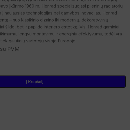
avo įkūrimo 1960 m. Henrad specializuojasi plieninių radiatorių
a į naujausias technologijas bei gamybos inovacijas. Henrad
mentą – nuo klasikinio dizaino iki modernių, dekoratyvinių
ai šildo, bet ir papildo interjero estetiką. Visi Henrad gaminiai
ikimumu, lengvu montavimu ir energiniu efektyvumu, todėl yra
iek galutinių vartotojų visoje Europoje.
su PVM
Į Krepšelį