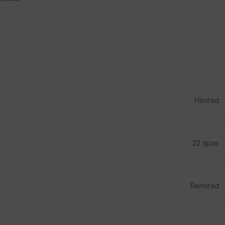
Henrad
22 tipas
Renorad