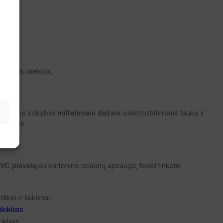
e
namuoju metodu,
s aukštos kokybės
milteliniais dažais
elektrostatiniame lauke ir
atūroje.
VC plėvelę
su kartonine briaunų apsauga, todėl tinkami
iklis ir laikikliai.
kliais