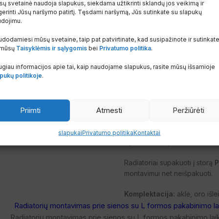
ų svetainė naudoja slapukus, siekdama užtikrinti sklandų jos veikimą ir
fosfatuojamas,
erinti Jūsų naršymo patirtį. Tęsdami naršymą, Jūs sutinkate su slapukų
udojimu.
pasyvuojamas,
dodamiesi mūsų svetaine, taip pat patvirtinate, kad susipažinote ir sutinkat
 mūsų
Taisyklėmis ir sąlygomis
bei
Privatumo politika
.
nuplaunamas,
giau informacijos apie tai, kaip naudojame slapukus, rasite mūsų išsamioje
padengiamas gruntu panardi
pukų politikoje
.
džiovinamas karštu oru.
Priimti
Atmesti
Peržiūrėti
Po to paviršius padengiama
sukepinamas aukštoje temper
slapukai
Privatumo politika
Kontaktai
Spalva:
balta, Henrad 9016.
Radiatoriai supakuoti į storą
P
montavimui net neišpakuoti.
Komplektacija:
aklė, oro išleid
Radiatorių montavimas prie sienos su L formos pakabinimo laiki