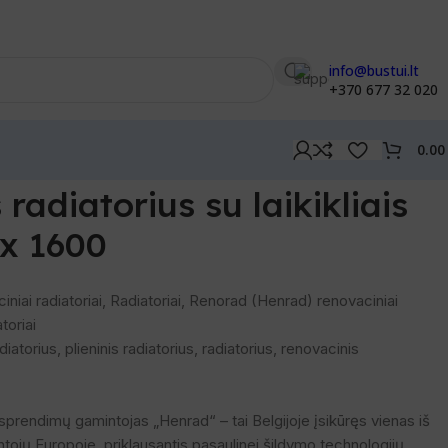
info@bustui.lt
+370 677 32 020
0.0
liais 22 tipo 550 x 1600
radiatorius su laikikliais
 x 1600
iniai radiatoriai
,
Radiatoriai
,
Renorad (Henrad) renovaciniai
toriai
diatorius
,
plieninis radiatorius
,
radiatorius
,
renovacinis
prendimų gamintojas „Henrad“ – tai Belgijoje įsikūręs vienas iš
ntojų Europoje, priklausantis pasaulinei šildymo technologijų