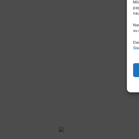
Mūs
pag
na
Nau
su
Dau
Sla