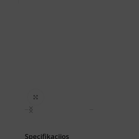
Spustelėkite, norėdami padidinti
Specifikacijos