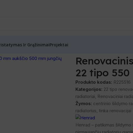
ristatymas Ir Grąžinimai
Projektai
nrad) renovaciniai radiatoriai
/
Renovacinis radiatorius su laikik
Renovacinis 
22 tipo 550
Produkto kodas:
R225516
Kategorijos:
22 tipo renovac
radiatoriai
,
Renovaciniai radia
Žymos:
centrinio šildymo ra
radiatorius
,
tinka renovacijai
Henrad – patikimas šildymo s
pirmaujančių radiatorių gami