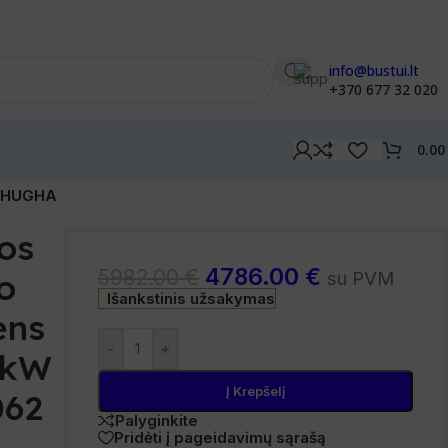
info@bustui.lt
+370 677 32 020
0.0
62HUGHA
os
4786.00
€
5982.00
€
o
su PVM
Išankstinis užsakymas
ens
-
+
 6kW
Į Krepšelį
62
Palyginkite
Pridėti į pageidavimų sąrašą