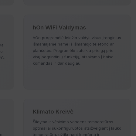
hOn WiFi Valdymas
hOn programėlė leidžia valdyti visus įrenginius
išmaniajame name iš išmaniojo telefono ar
kai
planšetės. Programėlė suteikia prieigą prie
 o
visų pagrindinių funkcijų, atsakymo į balso
°C.
komandas ir dar daugiau.
Klimato Kreivė
Šildymo ir vėsinimo vandens temperatūros
optimaliai sukonfiguruotos atsižvelgiant į lauko
be
temperatūrą, užtikrinant komfortą ir