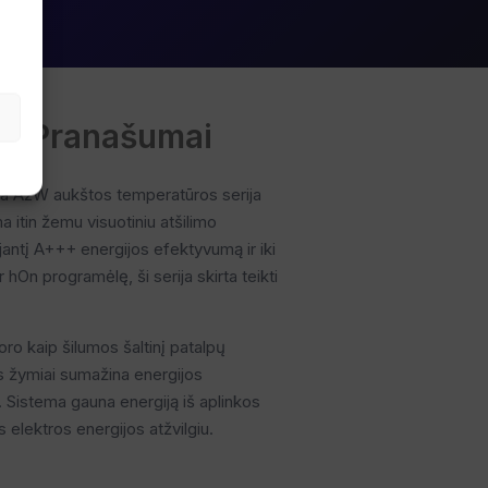
ių Pranašumai
uja A2W aukštos temperatūros serija
 itin žemu visuotiniu atšilimo
jantį A+++ energijos efektyvumą ir iki
hOn programėlę, ši serija skirta teikti
ro kaip šilumos šaltinį patalpų
as žymiai sumažina energijos
is. Sistema gauna energiją iš aplinkos
lektros energijos atžvilgiu.