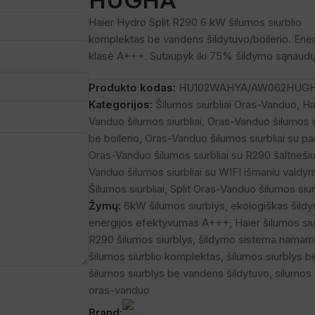
Haier
Hydro Split R290
6
kW šilumos siurblio
komplektas be vandens šildytuvo/boilerio. Ener
klasė A+++. Sutaupyk iki
75
% šildymo sąnaudų
Produkto kodas:
HU102WAHYA/AW062HUG
Kategorijos:
Šilumos siurbliai Oras-Vanduo
,
Ha
Vanduo šilumos siurbliai
,
Oras-Vanduo šilumos si
be boilerio
,
Oras-Vanduo šilumos siurbliai su p
Oras-Vanduo šilumos siurbliai su R290 šaltneši
Vanduo šilumos siurbliai su WIFI išmaniu valdy
Šilumos siurbliai
,
Split Oras-Vanduo šilumos siurb
Žymų:
6kW šilumos siurblys
,
ekologiškas šild
energijos efektyvumas A+++
,
Haier šilumos siu
R290 šilumos siurblys
,
šildymo sistema namam
šilumos siurblio komplektas
,
šilumos siurblys be
šilumos siurblys be vandens šildytuvo
,
silumos 
oras-vanduo
Brand: