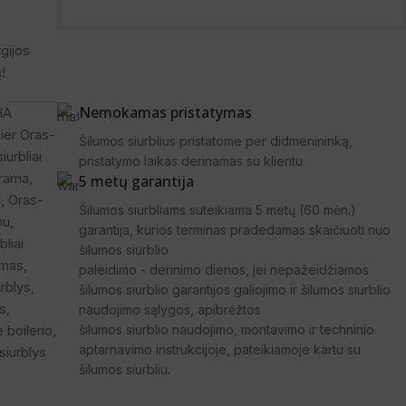
gijos
!
Nemokamas pristatymas
HA
ier Oras-
Šilumos siurblius pristatome per didmenininką,
urbliai
pristatymo laikas derinamas su klientu.
arama
,
5 metų garantija
u
,
Oras-
Šilumos siurbliams suteikiama 5 metų (60 mėn.)
mu
,
garantija, kurios terminas pradedamas skaičiuoti nuo
liai
šilumos siurblio
ymas
,
paleidimo - derinimo dienos, jei nepažeidžiamos
rblys
,
šilumos siurblio garantijos galiojimo ir šilumos siurblio
s
,
naudojimo sąlygos, apibrėžtos
 boilerio
,
šilumos siurblio naudojimo, montavimo ir techninio
aptarnavimo instrukcijoje, pateikiamoje kartu su
siurblys
šilumos siurbliu.