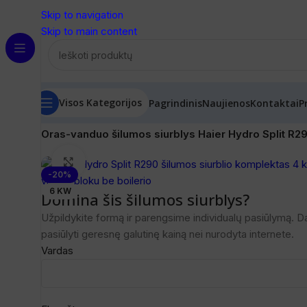
Skip to navigation
Skip to main content
Visos Kategorijos
Pagrindinis
Naujienos
Kontaktai
P
Pradžia
/
Šilumos siurbliai
/
Šilumos siurbliai Oras-Vanduo
/
O
Oras-vanduo šilumos siurblys Haier Hydro Split
Spustelėkite, norėdami padidinti
-20%
6 KW
Domina šis šilumos siurblys?
Užpildykite formą ir parengsime individualų pasiūlymą. D
pasiūlyti geresnę galutinę kainą nei nurodyta internete.
Vardas