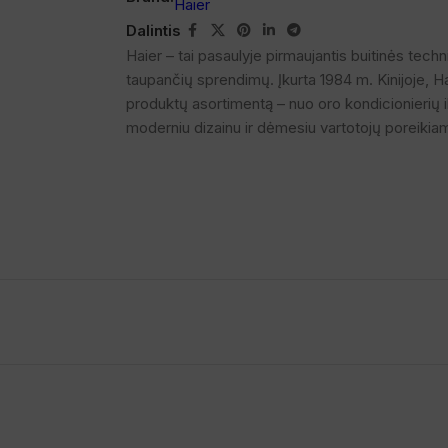
Dalintis
Haier – tai pasaulyje pirmaujantis buitinės tech
taupančių sprendimų. Įkurta 1984 m. Kinijoje, Haie
produktų asortimentą – nuo oro kondicionierių i
moderniu dizainu ir dėmesiu vartotojų poreikia