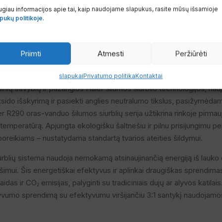
giau informacijos apie tai, kaip naudojame slapukus, rasite mūsų išsamioje
pukų politikoje
.
Priimti
Atmesti
Peržiūrėti
90 Oras-Vanduo Šilumos Siurbl
slapukai
Privatumo politika
Kontaktai
ių savybių ir pažangios Haier šilumos siurblio technologijos, na
ido išskyrimą ir pasiekti anglies neutralumo tikslus, pasižymėdama
r R290 oras-vanduo šilumos siurblių serija užtikrina rinkoje pirmau
mperatūrą. Apjungta ekologišku šaltnešiu ir pilnu prisijungimu per 
oreikiams – nustatydama standartą tvarios ateities šildymui.
rblių sistema naudoja nemokamą atsinaujinančią energiją iš lauko o
ošimui. Šis energetiškai efektyvus ir aplinkai draugiškas sprendim
aidas ir CO₂ emisijas, palyginti su tradiciniais dujų ar alyvos katila
umo sprendimą su efektyvumu viršijančiu 3:1 santykį naudojamos e