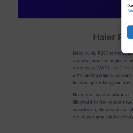
Dau
Sla
Haier R2
Dėka puikių R290 termodinamin
padeda sumažinti anglies dioks
potencialu (GWP) – tik 3. Haie
80°C aukštą išėjimo vandens te
tinkamą sprendimą įvairiems p
Haier oras-vanduo šilumos siu
šildymui ir karšto vandens ru
suvartojimą, eksploatacijos išl
oro, sukurdama aukšto efektyv