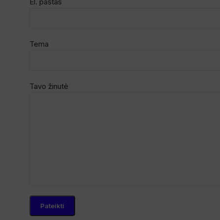
El. paštas
Tema
Tavo žinutė