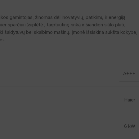
nikos gamintojas, žinomas dėl inovatyvių, patikimų ir energiją
r sparčiai išsiplėtė į tarptautinę rinką ir šiandien siūlo platų
ki šaldytuvų bei skalbimo mašinų. Įmonė išsiskiria aukšta kokybe,
ms.
A+++
Haier
6 kW