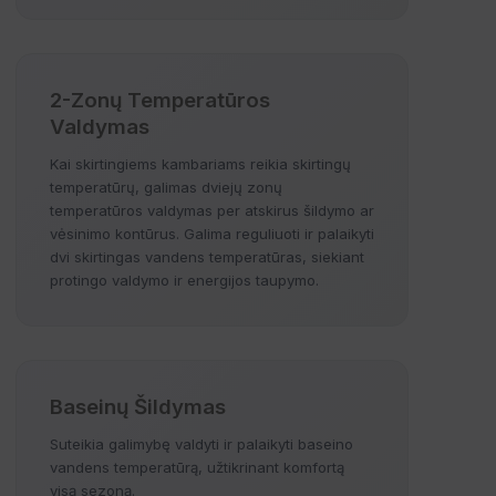
2-Zonų Temperatūros
Valdymas
Kai skirtingiems kambariams reikia skirtingų
temperatūrų, galimas dviejų zonų
temperatūros valdymas per atskirus šildymo ar
vėsinimo kontūrus. Galima reguliuoti ir palaikyti
dvi skirtingas vandens temperatūras, siekiant
protingo valdymo ir energijos taupymo.
Baseinų Šildymas
Suteikia galimybę valdyti ir palaikyti baseino
vandens temperatūrą, užtikrinant komfortą
visą sezoną.