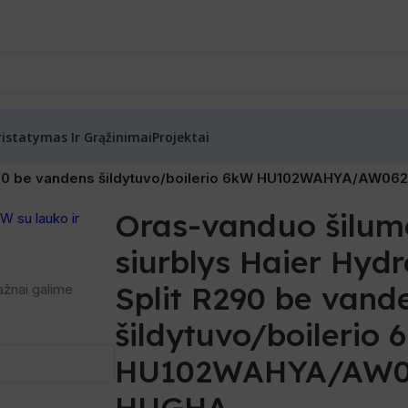
ristatymas Ir Grąžinimai
Projektai
ras-Vanduo šilumos siurbliai be boilerio
/
 R290 be vandens šildytuvo/boilerio 6kW HU102WAHYA/AW0
Oras-vanduo šilum
siurblys Haier Hydr
Split R290 be vand
ažnai galime
šildytuvo/boilerio
HU102WAHYA/AW0
HUGHA