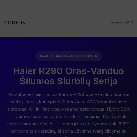
MODELIS
hydro r290
HAIER - NAUJA R290 SERIJA
Haier R290 Oras-Vanduo
Šilumos Siurblių Serija
Pristatome Haier naujos kartos R290 oras-vanduo šilumos
siurblių seriją, kuri apima Super Aqua A2W monoblokines
sistemas, All-In-One visą viename sprendimus, Hydro Split
ir šilumos siurblius karšto vandens ruošimui. Pasižyminti
rinkoje pirmaujančiu A+++ energijos efektyvumu ir iki 80°C
vandens temperatūra, ši serija užtikrina tvarų šildymą su