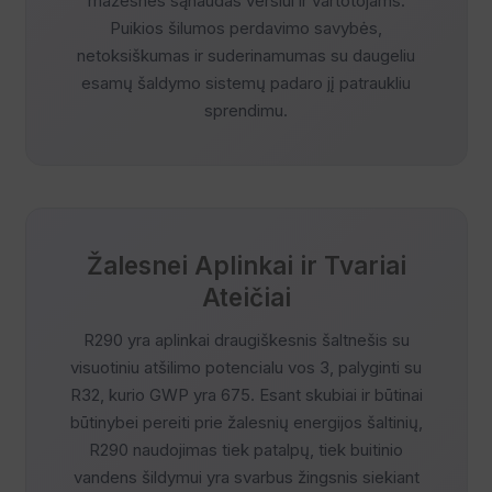
mažesnes sąnaudas verslui ir vartotojams.
Puikios šilumos perdavimo savybės,
netoksiškumas ir suderinamumas su daugeliu
esamų šaldymo sistemų padaro jį patraukliu
sprendimu.
Žalesnei Aplinkai ir Tvariai
Ateičiai
R290 yra aplinkai draugiškesnis šaltnešis su
visuotiniu atšilimo potencialu vos 3, palyginti su
R32, kurio GWP yra 675. Esant skubiai ir būtinai
būtinybei pereiti prie žalesnių energijos šaltinių,
R290 naudojimas tiek patalpų, tiek buitinio
vandens šildymui yra svarbus žingsnis siekiant