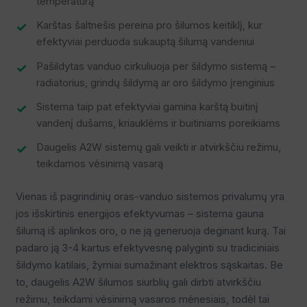
temperatūrą
Karštas šaltnešis pereina pro šilumos keitiklį, kur
efektyviai perduoda sukauptą šilumą vandeniui
Pašildytas vanduo cirkuliuoja per šildymo sistemą –
radiatorius, grindų šildymą ar oro šildymo įrenginius
Sistema taip pat efektyviai gamina karštą buitinį
vandenį dušams, kriauklėms ir buitiniams poreikiams
Daugelis A2W sistemų gali veikti ir atvirkščiu režimu,
teikdamos vėsinimą vasarą
Vienas iš pagrindinių oras-vanduo sistemos privalumų yra
jos išskirtinis energijos efektyvumas – sistema gauna
šilumą iš aplinkos oro, o ne ją generuoja deginant kurą. Tai
padaro ją 3-4 kartus efektyvesnę palyginti su tradiciniais
šildymo katilais, žymiai sumažinant elektros sąskaitas. Be
to, daugelis A2W šilumos siurblių gali dirbti atvirkščiu
režimu, teikdami vėsinimą vasaros mėnesiais, todėl tai