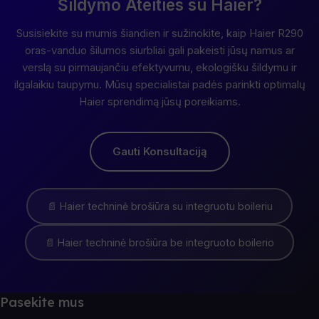
Šildymo Ateities su Haier?
Susisiekite su mumis šiandien ir sužinokite, kaip Haier R290
oras-vanduo šilumos siurbliai gali pakeisti jūsų namus ar
verslą su pirmaujančiu efektyvumu, ekologišku šildymu ir
ilgalaikiu taupymu. Mūsų specialistai padės parinkti optimalų
Haier sprendimą jūsų poreikiams.
Gauti Konsultaciją
📄 Haier techninė brošiūra su integruotu boileriu
📄 Haier techninė brošiūra be integruoto boilerio
Pasekite mus