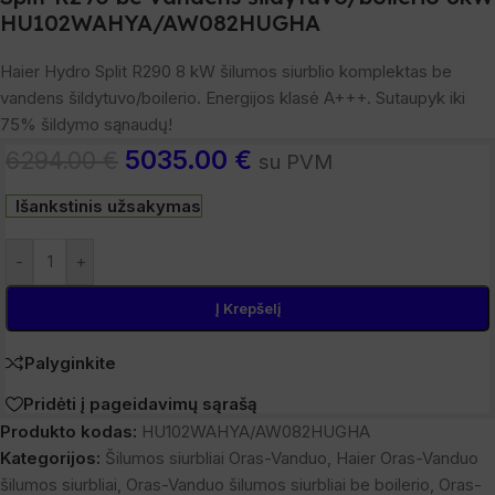
HU102WAHYA/AW082HUGHA
Haier
Hydro Split R290
8
kW šilumos siurblio komplektas be
vandens šildytuvo/boilerio. Energijos klasė A+++. Sutaupyk iki
75
% šildymo sąnaudų!
5035.00
€
6294.00
€
su PVM
Išankstinis užsakymas
-
+
Į Krepšelį
Palyginkite
Pridėti į pageidavimų sąrašą
Produkto kodas:
HU102WAHYA/AW082HUGHA
Kategorijos:
Šilumos siurbliai Oras-Vanduo
,
Haier Oras-Vanduo
šilumos siurbliai
,
Oras-Vanduo šilumos siurbliai be boilerio
,
Oras-