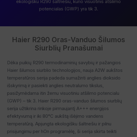
ekologišku R290 šaltnešiu, kurio visuotinis atšilimo
potencialas (GWP) yra tik 3.
Haier R290 Oras-Vanduo Šilumos
Siurblių Pranašumai
Dėka puikių R290 termodinaminių savybių ir pažangios
Haier šilumos siurblio technologijos, nauja A2W aukštos
temperatūros serija padeda sumažinti anglies dioksido
išskyrimą ir pasiekti anglies neutralumo tikslus,
pasižymėdama itin žemu visuotiniu atšilimo potencialu
(GWP) – tik 3. Haier R290 oras-vanduo šilumos siurblių
serija užtikrina rinkoje pirmaujantį A+++ energijos
efektyvumą ir iki 80°C aukštą išėjimo vandens
temperatūrą. Apjungta ekologišku šaltnešiu ir pilnu
prisijungimu per hOn programėlę, ši serija skirta teikti