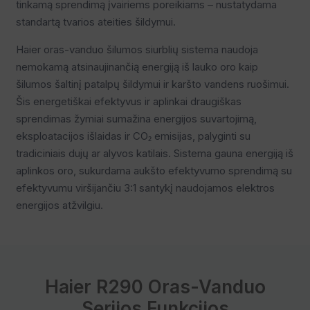
tinkamą sprendimą įvairiems poreikiams – nustatydama
standartą tvarios ateities šildymui.
Haier oras-vanduo šilumos siurblių sistema naudoja
nemokamą atsinaujinančią energiją iš lauko oro kaip
šilumos šaltinį patalpų šildymui ir karšto vandens ruošimui.
Šis energetiškai efektyvus ir aplinkai draugiškas
sprendimas žymiai sumažina energijos suvartojimą,
eksploatacijos išlaidas ir CO₂ emisijas, palyginti su
tradiciniais dujų ar alyvos katilais. Sistema gauna energiją iš
aplinkos oro, sukurdama aukšto efektyvumo sprendimą su
efektyvumu viršijančiu 3:1 santykį naudojamos elektros
energijos atžvilgiu.
Haier R290 Oras-Vanduo
Serijos Funkcijos