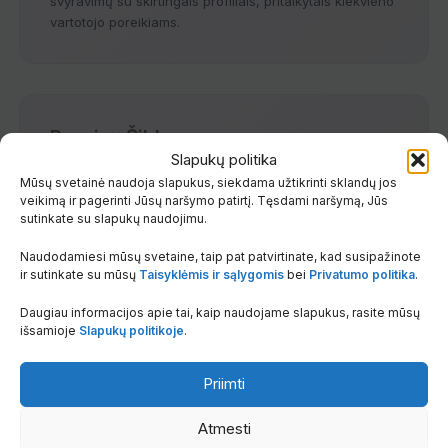
svyravimų su skirtingais profiliais, pritaikytais kiekvieno
vartotojo poreikiams.
Baseinų Šildymas
Slapukų politika
Suteikia galimybę valdyti ir palaikyti baseino vandens
Mūsų svetainė naudoja slapukus, siekdama užtikrinti sklandų jos
temperatūrą, užtikrinant komfortą visą sezoną.
veikimą ir pagerinti Jūsų naršymo patirtį. Tęsdami naršymą, Jūs
sutinkate su slapukų naudojimu.
Naudodamiesi mūsų svetaine, taip pat patvirtinate, kad susipažinote
ir sutinkate su mūsų
Taisyklėmis ir sąlygomis
bei
Privatumo politika
.
Saulės Kolektorių Integracija
Daugiau informacijos apie tai, kaip naudojame slapukus, rasite mūsų
išsamioje
Slapukų politikoje
.
Funkcija leidžia valdyti kaupiklio saulės šiluminės
funkcijas, skirtą karšto buitinio vandens ruošimui,
maksimaliai išnaudojant atsinaujinančius energijos
Priimti
šaltinius.
Atmesti