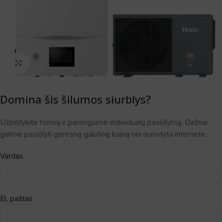
Spustelėkite, norėdami padidinti
Domina šis šilumos siurblys?
Užpildykite formą ir parengsime individualų pasiūlymą. Dažnai
galime pasiūlyti geresnę galutinę kainą nei nurodyta internete.
Vardas
El. paštas