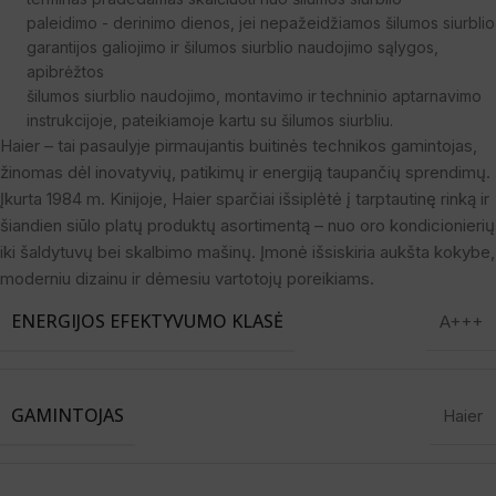
paleidimo - derinimo dienos, jei nepažeidžiamos šilumos siurblio
garantijos galiojimo ir šilumos siurblio naudojimo sąlygos,
apibrėžtos
šilumos siurblio naudojimo, montavimo ir techninio aptarnavimo
instrukcijoje, pateikiamoje kartu su šilumos siurbliu.
Haier – tai pasaulyje pirmaujantis buitinės technikos gamintojas,
žinomas dėl inovatyvių, patikimų ir energiją taupančių sprendimų.
Įkurta 1984 m. Kinijoje, Haier sparčiai išsiplėtė į tarptautinę rinką ir
šiandien siūlo platų produktų asortimentą – nuo oro kondicionierių
iki šaldytuvų bei skalbimo mašinų. Įmonė išsiskiria aukšta kokybe,
moderniu dizainu ir dėmesiu vartotojų poreikiams.
ENERGIJOS EFEKTYVUMO KLASĖ
A+++
GAMINTOJAS
Haier