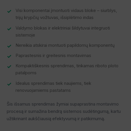
Visi komponentai įmontuoti vidaus bloke – siurblys,
trijų krypčių vožtuvas, išsiplėtimo indas
Valdymo blokas ir elektriniai šildytuvai integruoti
sistemoje
Nereikia atskirai montuoti papildomų komponentų
Paprastesnis ir greitesnis montavimas
Kompaktiškesnis sprendimas, tinkamas riboto ploto
patalpoms
Idealus sprendimas tiek naujiems, tiek
renovuojamiems pastatams
Šis išsamus sprendimas žymiai supaprastina montavimo
procesą ir sumažina bendrą sistemos sudėtingumą, kartu
užtikrinant aukščiausią efektyvumą ir patikimumą.