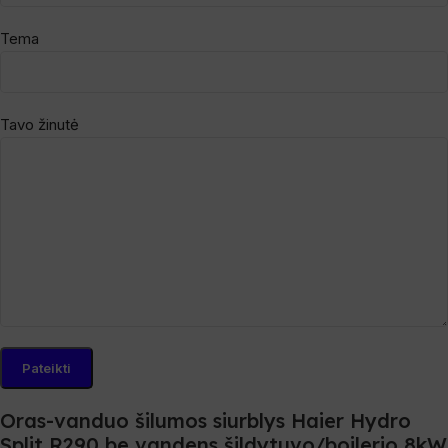
Tema
Tavo žinutė
Oras-vanduo šilumos siurblys Haier Hydro
Split R290 be vandens šildytuvo/boilerio 8kW