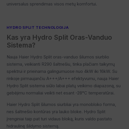
universalus sprendimas visos metų komfortui.
HYDRO SPLIT TECHNOLOGIJA
Kas yra Hydro Split Oras-Vanduo
Sistema?
Nauja Haier Hydro Split oras-vanduo šilumos siurblio
sistema, veikianti R290 šaltnešiu, tinka plačiam taikymų
spektrui ir prieinama galingumuose nuo 4kW iki 16kW. Su
rinkoje pirmaujančiu A+++/A+++ efektyvumu, nauja Haier
Hydro Split sistema siūlo labai platų veikimo diapazoną, su
gebėjimu normaliai veikti net esant -28°C temperatūrai.
Haier Hydro Split šilumos siurbliai yra monobloko forma,
nes šaltnešio kontūras yra lauko bloke. Hydro Split
įrenginiai taip pat turi vidaus bloką, kuris valdo pastato
hidraulinę šildymo sistemą.