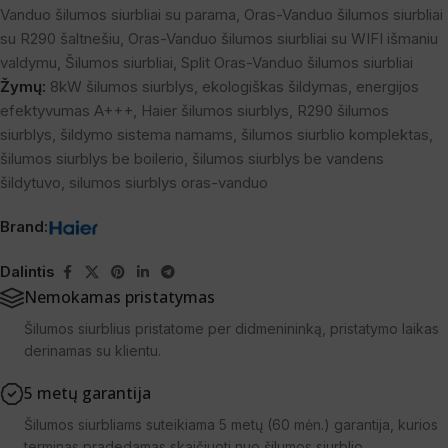
Vanduo šilumos siurbliai su parama
,
Oras-Vanduo šilumos siurbliai
su R290 šaltnešiu
,
Oras-Vanduo šilumos siurbliai su WIFI išmaniu
valdymu
,
Šilumos siurbliai
,
Split Oras-Vanduo šilumos siurbliai
Žymų:
8kW šilumos siurblys
,
ekologiškas šildymas
,
energijos
efektyvumas A+++
,
Haier šilumos siurblys
,
R290 šilumos
siurblys
,
šildymo sistema namams
,
šilumos siurblio komplektas
,
šilumos siurblys be boilerio
,
šilumos siurblys be vandens
šildytuvo
,
silumos siurblys oras-vanduo
Brand:
Dalintis
Nemokamas pristatymas
Šilumos siurblius pristatome per didmenininką, pristatymo laikas
derinamas su klientu.
5 metų garantija
Šilumos siurbliams suteikiama 5 metų (60 mėn.) garantija, kurios
terminas pradedamas skaičiuoti nuo šilumos siurblio