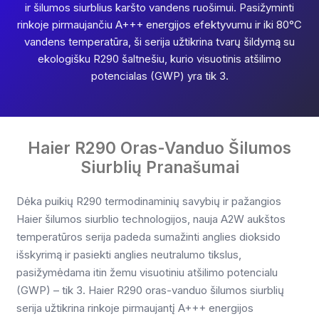
ir šilumos siurblius karšto vandens ruošimui. Pasižyminti
rinkoje pirmaujančiu A+++ energijos efektyvumu ir iki 80°C
vandens temperatūra, ši serija užtikrina tvarų šildymą su
ekologišku R290 šaltnešiu, kurio visuotinis atšilimo
potencialas (GWP) yra tik 3.
Haier R290 Oras-Vanduo Šilumos
Siurblių Pranašumai
Dėka puikių R290 termodinaminių savybių ir pažangios
Haier šilumos siurblio technologijos, nauja A2W aukštos
temperatūros serija padeda sumažinti anglies dioksido
išskyrimą ir pasiekti anglies neutralumo tikslus,
pasižymėdama itin žemu visuotiniu atšilimo potencialu
(GWP) – tik 3. Haier R290 oras-vanduo šilumos siurblių
serija užtikrina rinkoje pirmaujantį A+++ energijos