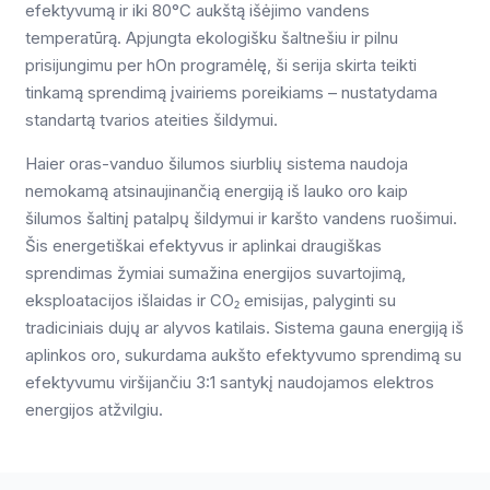
efektyvumą ir iki 80°C aukštą išėjimo vandens
temperatūrą. Apjungta ekologišku šaltnešiu ir pilnu
prisijungimu per hOn programėlę, ši serija skirta teikti
tinkamą sprendimą įvairiems poreikiams – nustatydama
standartą tvarios ateities šildymui.
Haier oras-vanduo šilumos siurblių sistema naudoja
nemokamą atsinaujinančią energiją iš lauko oro kaip
šilumos šaltinį patalpų šildymui ir karšto vandens ruošimui.
Šis energetiškai efektyvus ir aplinkai draugiškas
sprendimas žymiai sumažina energijos suvartojimą,
eksploatacijos išlaidas ir CO₂ emisijas, palyginti su
tradiciniais dujų ar alyvos katilais. Sistema gauna energiją iš
aplinkos oro, sukurdama aukšto efektyvumo sprendimą su
efektyvumu viršijančiu 3:1 santykį naudojamos elektros
energijos atžvilgiu.