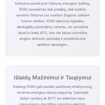
būtinybei pereiti prie žalesnių energijos šaltinių,
R290 naudojimas tiek patalpų, tiek buitinio
vandens šildymui yra svarbus žingsnis siekiant
tvarios ateities. R290 laikomas ilgalaikiu
ekologiškų sprendimų variantu. Jis sumažina
skysčio kiekį 60%, kas dar labiau sumažina
anglies dioksido pėdsaką ir prisideda prie
aplinkos apsaugos.
Išlaidų Mažinimui ir Taupymui
Kadangi R290 gali pasiekti aukštesnį efektyvumą,
tai lemia energijos išlaidų taupymą. Galimybė
šildyti vandenį iki 80°C be elektrinio teno
panaudojimo drastiškai sumažina elektros