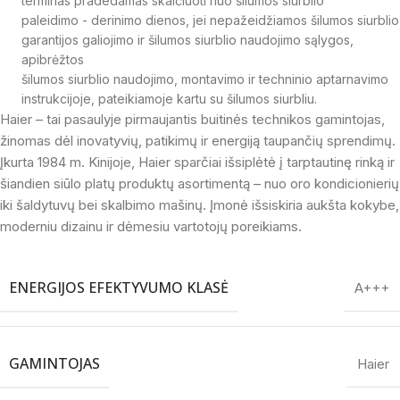
terminas pradedamas skaičiuoti nuo šilumos siurblio
paleidimo - derinimo dienos, jei nepažeidžiamos šilumos siurblio
garantijos galiojimo ir šilumos siurblio naudojimo sąlygos,
apibrėžtos
šilumos siurblio naudojimo, montavimo ir techninio aptarnavimo
instrukcijoje, pateikiamoje kartu su šilumos siurbliu.
Haier – tai pasaulyje pirmaujantis buitinės technikos gamintojas,
žinomas dėl inovatyvių, patikimų ir energiją taupančių sprendimų.
Įkurta 1984 m. Kinijoje, Haier sparčiai išsiplėtė į tarptautinę rinką ir
šiandien siūlo platų produktų asortimentą – nuo oro kondicionierių
iki šaldytuvų bei skalbimo mašinų. Įmonė išsiskiria aukšta kokybe,
moderniu dizainu ir dėmesiu vartotojų poreikiams.
ENERGIJOS EFEKTYVUMO KLASĖ
A+++
GAMINTOJAS
Haier