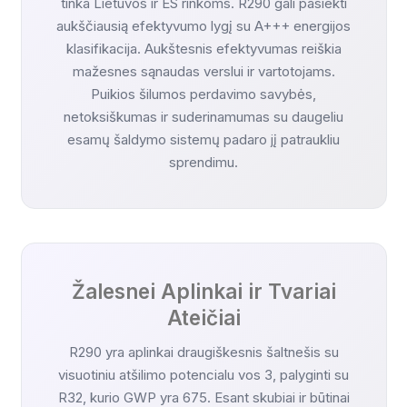
tinka Lietuvos ir ES rinkoms. R290 gali pasiekti
aukščiausią efektyvumo lygį su A+++ energijos
klasifikacija. Aukštesnis efektyvumas reiškia
mažesnes sąnaudas verslui ir vartotojams.
Puikios šilumos perdavimo savybės,
netoksiškumas ir suderinamumas su daugeliu
esamų šaldymo sistemų padaro jį patraukliu
sprendimu.
Žalesnei Aplinkai ir Tvariai
Ateičiai
R290 yra aplinkai draugiškesnis šaltnešis su
visuotiniu atšilimo potencialu vos 3, palyginti su
R32, kurio GWP yra 675. Esant skubiai ir būtinai