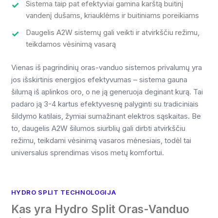
Sistema taip pat efektyviai gamina karštą buitinį
vandenį dušams, kriauklėms ir buitiniams poreikiams
Daugelis A2W sistemų gali veikti ir atvirkščiu režimu,
teikdamos vėsinimą vasarą
Vienas iš pagrindinių oras-vanduo sistemos privalumų yra
jos išskirtinis energijos efektyvumas – sistema gauna
šilumą iš aplinkos oro, o ne ją generuoja deginant kurą. Tai
padaro ją 3-4 kartus efektyvesnę palyginti su tradiciniais
šildymo katilais, žymiai sumažinant elektros sąskaitas. Be
to, daugelis A2W šilumos siurblių gali dirbti atvirkščiu
režimu, teikdami vėsinimą vasaros mėnesiais, todėl tai
universalus sprendimas visos metų komfortui.
HYDRO SPLIT TECHNOLOGIJA
Kas yra Hydro Split Oras-Vanduo