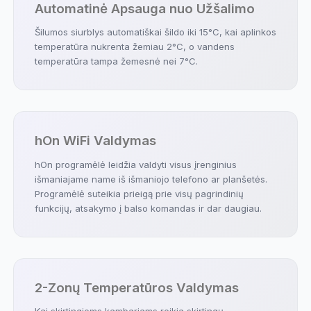
Automatinė Apsauga nuo Užšalimo
Šilumos siurblys automatiškai šildo iki 15°C, kai aplinkos
temperatūra nukrenta žemiau 2°C, o vandens
temperatūra tampa žemesnė nei 7°C.
hOn WiFi Valdymas
hOn programėlė leidžia valdyti visus įrenginius
išmaniajame name iš išmaniojo telefono ar planšetės.
Programėlė suteikia prieigą prie visų pagrindinių
funkcijų, atsakymo į balso komandas ir dar daugiau.
2-Zonų Temperatūros Valdymas
Kai skirtingiems kambariams reikia skirtingų