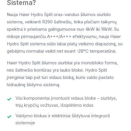
Sistema?
Nauja Haier Hydro Split oras-vanduo šilumos siurblio
sistema, veikianti R290 šaltnešiu, tinka plačiam taikymų
spektrui ir prieinama galingumuose nuo 4kW iki 16kW. Su
rinkoje pirmaujančiu A+++/A+++ efektyvumu, nauja Haier
Hydro Split sistema siūlo labai platų veikimo diapazoną, su
gebėjimu normaliai veikti net esant -28°C temperatūrai.
Haier Hydro Split šilumos siurbliai yra monobloko forma,
nes šaltnešio kontūras yra lauko bloke. Hydro Split
įrenginiai taip pat turi vidaus bloką, kuris valdo pastato
hidraulinę šildymo sistemą.
Visi komponentai įmontuoti vidaus bloke – siurblys,
trijų krypčių vožtuvas, išsiplėtimo indas
Valdymo blokas ir elektriniai šildytuvai integruoti
sistemoje