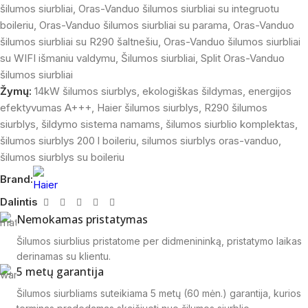
šilumos siurbliai
,
Oras-Vanduo šilumos siurbliai su integruotu
boileriu
,
Oras-Vanduo šilumos siurbliai su parama
,
Oras-Vanduo
šilumos siurbliai su R290 šaltnešiu
,
Oras-Vanduo šilumos siurbliai
su WIFI išmaniu valdymu
,
Šilumos siurbliai
,
Split Oras-Vanduo
šilumos siurbliai
Žymų:
14kW šilumos siurblys
,
ekologiškas šildymas
,
energijos
efektyvumas A+++
,
Haier šilumos siurblys
,
R290 šilumos
siurblys
,
šildymo sistema namams
,
šilumos siurblio komplektas
,
šilumos siurblys 200 l boileriu
,
silumos siurblys oras-vanduo
,
šilumos siurblys su boileriu
Brand:
Dalintis
Nemokamas pristatymas
Šilumos siurblius pristatome per didmenininką, pristatymo laikas
derinamas su klientu.
5 metų garantija
Šilumos siurbliams suteikiama 5 metų (60 mėn.) garantija, kurios