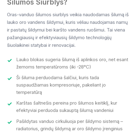
Šilumos Siurblys?
Oras-vanduo šilumos siurblys veikia naudodamas šilumą iš
lauko oro vandens šildymui, kuris vėliau naudojamas namų
ir pastatų šildymui bei karšto vandens ruošimui. Tai viena
pažangiausių ir efektyviausių šildymo technologijų
šiuolaikinei statybai ir renovacijai.
Lauko blokas sugeria šilumą iš aplinkos oro, net esant
žemoms temperatūroms (iki -28°C)
Ši šiluma perduodama šalčiui, kuris tada
suspaudžiamas kompresoriuje, pakeliant jo
temperatūrą
Karštas šaltnešis pereina pro šilumos keitiklį, kur
efektyviai perduoda sukauptą šilumą vandeniui
Pašildytas vanduo cirkuliuoja per šildymo sistemą –
radiatorius, grindų šildymą ar oro šildymo įrenginius