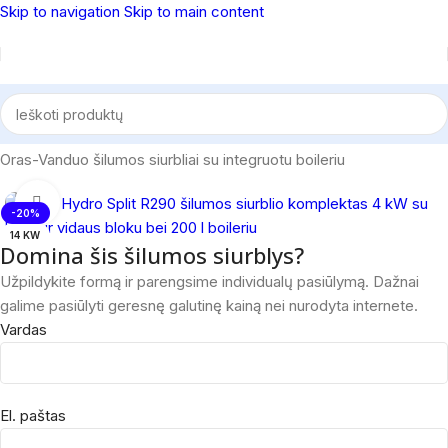
Skip to navigation
Skip to main content
Pradžia
/
Šilumos siurbliai
/
Šilumos siurbliai Oras-Vanduo
/
Oras-Vanduo šilumos siurbliai su integruotu boileriu
Spustelėkite, norėdami padidinti
-20%
14 KW
Domina šis šilumos siurblys?
Užpildykite formą ir parengsime individualų pasiūlymą. Dažnai
galime pasiūlyti geresnę galutinę kainą nei nurodyta internete.
Vardas
El. paštas