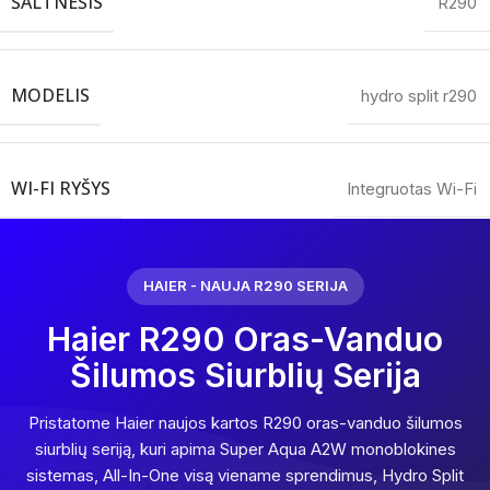
ŠALTNEŠIS
R290
MODELIS
hydro split r290
WI-FI RYŠYS
Integruotas Wi-Fi
HAIER - NAUJA R290 SERIJA
Haier R290 Oras-Vanduo
Šilumos Siurblių Serija
Pristatome Haier naujos kartos R290 oras-vanduo šilumos
siurblių seriją, kuri apima Super Aqua A2W monoblokines
sistemas, All-In-One visą viename sprendimus, Hydro Split