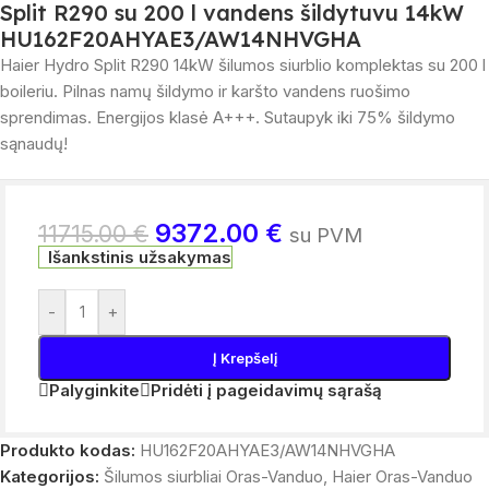
Split R290 su 200 l vandens šildytuvu 14kW
HU162F20AHYAE3/AW14NHVGHA
Haier
Hydro Split R290 14kW šilumos siurblio komplektas su
200
l
boileriu. Pilnas namų šildymo ir karšto vandens ruošimo
sprendimas. Energijos klasė A+++. Sutaupyk iki
75
% šildymo
sąnaudų!
9372.00
€
11715.00
€
su PVM
Išankstinis užsakymas
-
+
Į Krepšelį
Palyginkite
Pridėti į pageidavimų sąrašą
Produkto kodas:
HU162F20AHYAE3/AW14NHVGHA
Kategorijos:
Šilumos siurbliai Oras-Vanduo
,
Haier Oras-Vanduo