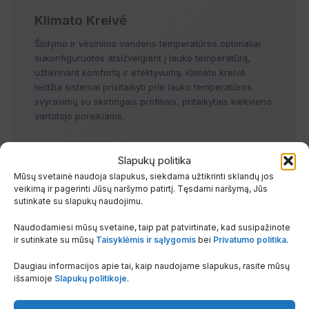
Klimato Kreivė
Šildymo ir vėsinimo vandens temperatūros optimaliai
sukonfiguruotos atsižvelgiant į lauko temperatūrą,
užtikrinant komfortą ir efektyvumą. Klimato kreivė
leidžia sistemai prisitaikyti prie lauko temperatūros
svyravimų su skirtingais profiliais, pritaikytais kiekvieno
vartotojo poreikiams.
Slapukų politika
Mūsų svetainė naudoja slapukus, siekdama užtikrinti sklandų jos
veikimą ir pagerinti Jūsų naršymo patirtį. Tęsdami naršymą, Jūs
Baseinų Šildymas
sutinkate su slapukų naudojimu.
Suteikia galimybę valdyti ir palaikyti baseino vandens
Naudodamiesi mūsų svetaine, taip pat patvirtinate, kad susipažinote
temperatūrą, užtikrinant komfortą visą sezoną.
ir sutinkate su mūsų
Taisyklėmis ir sąlygomis
bei
Privatumo politika
.
Daugiau informacijos apie tai, kaip naudojame slapukus, rasite mūsų
išsamioje
Slapukų politikoje
.