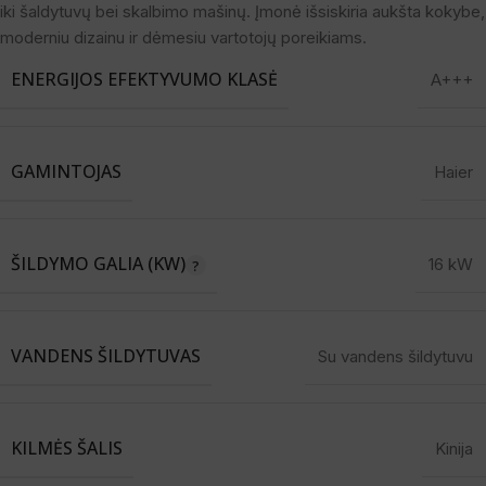
iki šaldytuvų bei skalbimo mašinų. Įmonė išsiskiria aukšta kokybe,
moderniu dizainu ir dėmesiu vartotojų poreikiams.
ENERGIJOS EFEKTYVUMO KLASĖ
A+++
GAMINTOJAS
Haier
ŠILDYMO GALIA (KW)
16 kW
VANDENS ŠILDYTUVAS
Su vandens šildytuvu
KILMĖS ŠALIS
Kinija