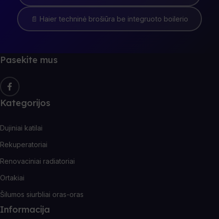
📄 Haier techninė brošiūra be integruoto boilerio
Pasekite mus
Kategorijos
Dujiniai katilai
Rekuperatoriai
Renovaciniai radiatoriai
Ortakiai
Šilumos siurbliai oras-oras
Informacija