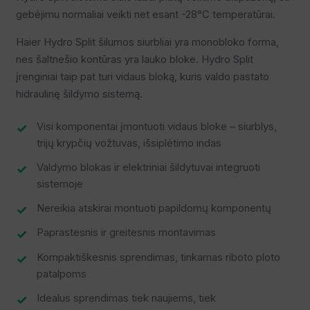
gebėjimu normaliai veikti net esant -28°C temperatūrai.
Haier Hydro Split šilumos siurbliai yra monobloko forma,
nes šaltnešio kontūras yra lauko bloke. Hydro Split
įrenginiai taip pat turi vidaus bloką, kuris valdo pastato
hidraulinę šildymo sistemą.
Visi komponentai įmontuoti vidaus bloke – siurblys,
trijų krypčių vožtuvas, išsiplėtimo indas
Valdymo blokas ir elektriniai šildytuvai integruoti
sistemoje
Nereikia atskirai montuoti papildomų komponentų
Paprastesnis ir greitesnis montavimas
Kompaktiškesnis sprendimas, tinkamas riboto ploto
patalpoms
Idealus sprendimas tiek naujiems, tiek