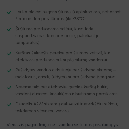
Lauko blokas sugeria šilumą iš aplinkos oro, net esant
žemoms temperatūroms (iki -28°C)
Ši šiluma perduodama šalčiui, kuris tada
suspaudžiamas kompresoriuje, pakeliant jo
temperatūrą
Karštas šaltnešis pereina pro šilumos keitiklį, kur
efektyviai perduoda sukauptą šilumą vandeniui
Pašildytas vanduo cirkuliuoja per šildymo sistemą –
radiatorius, grindų šildymą ar oro šildymo įrenginius
Sistema taip pat efektyviai gamina karštą buitinį
vandenį dušams, kriauklėms ir buitiniams poreikiams
Daugelis A2W sistemų gali veikti ir atvirkščiu režimu,
teikdamos vėsinimą vasarą
Vienas iš pagrindinių oras-vanduo sistemos privalumų yra