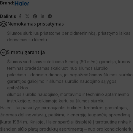
Brand:
Dalintis
Nemokamas pristatymas
Šilumos siurblius pristatome per didmenininką, pristatymo laikas
derinamas su klientu.
5 metų garantija
Šilumos siurbliams suteikiama 5 metų (60 mėn.) garantija, kurios
terminas pradedamas skaičiuoti nuo šilumos siurblio
paleidimo - derinimo dienos, jei nepažeidžiamos šilumos siurblio
garantijos galiojimo ir šilumos siurblio naudojimo sąlygos,
apibrėžtos
šilumos siurblio naudojimo, montavimo ir techninio aptarnavimo
instrukcijoje, pateikiamoje kartu su šilumos siurbliu.
Haier – tai pasaulyje pirmaujantis buitinės technikos gamintojas,
žinomas dėl inovatyvių, patikimų ir energiją taupančių sprendimų.
Įkurta 1984 m. Kinijoje, Haier sparčiai išsiplėtė į tarptautinę rinką ir
šiandien siūlo platų produktų asortimentą – nuo oro kondicionierių