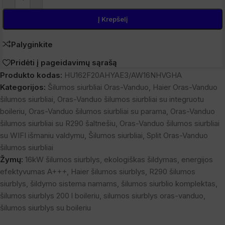
Į Krepšelį
Palyginkite
Pridėti į pageidavimų sąrašą
Produkto kodas:
HU162F20AHYAE3/AW16NHVGHA
Kategorijos:
Šilumos siurbliai Oras-Vanduo
,
Haier Oras-Vanduo
šilumos siurbliai
,
Oras-Vanduo šilumos siurbliai su integruotu
boileriu
,
Oras-Vanduo šilumos siurbliai su parama
,
Oras-Vanduo
šilumos siurbliai su R290 šaltnešiu
,
Oras-Vanduo šilumos siurbliai
su WIFI išmaniu valdymu
,
Šilumos siurbliai
,
Split Oras-Vanduo
šilumos siurbliai
Žymų:
16kW šilumos siurblys
,
ekologiškas šildymas
,
energijos
efektyvumas A+++
,
Haier šilumos siurblys
,
R290 šilumos
siurblys
,
šildymo sistema namams
,
šilumos siurblio komplektas
,
šilumos siurblys 200 l boileriu
,
silumos siurblys oras-vanduo
,
šilumos siurblys su boileriu