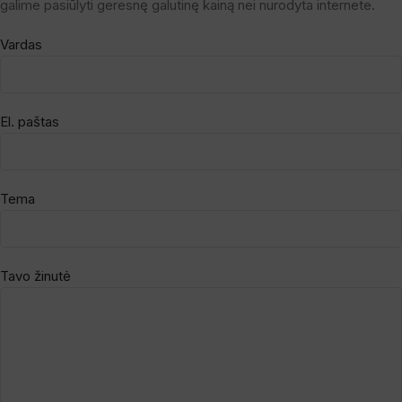
galime pasiūlyti geresnę galutinę kainą nei nurodyta internete.
Vardas
El. paštas
Tema
Tavo žinutė