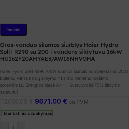
Oras-vanduo šilumos siurblys Haier Hydro
Split R290 su 200 l vandens šildytuvu 16kW
HU162F20AHYAE3/AW16NHVGHA
Haier
Hydro Split R290 16kW šilumos siurblio komplektas su
200
l
boileriu. Pilnas namų šildymo ir karšto vandens ruošimo
sprendimas. Energijos klasė A+++. Sutaupyk iki
75
% šildymo
sąnaudų!
9671.00
€
12089.00
€
su PVM
Išankstinis užsakymas
-
+