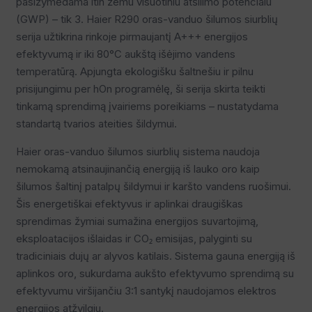
pasižymėdama itin žemu visuotiniu atšilimo potencialu
(GWP) – tik 3. Haier R290 oras-vanduo šilumos siurblių
serija užtikrina rinkoje pirmaujantį A+++ energijos
efektyvumą ir iki 80°C aukštą išėjimo vandens
temperatūrą. Apjungta ekologišku šaltnešiu ir pilnu
prisijungimu per hOn programėlę, ši serija skirta teikti
tinkamą sprendimą įvairiems poreikiams – nustatydama
standartą tvarios ateities šildymui.
Haier oras-vanduo šilumos siurblių sistema naudoja
nemokamą atsinaujinančią energiją iš lauko oro kaip
šilumos šaltinį patalpų šildymui ir karšto vandens ruošimui.
Šis energetiškai efektyvus ir aplinkai draugiškas
sprendimas žymiai sumažina energijos suvartojimą,
eksploatacijos išlaidas ir CO₂ emisijas, palyginti su
tradiciniais dujų ar alyvos katilais. Sistema gauna energiją iš
aplinkos oro, sukurdama aukšto efektyvumo sprendimą su
efektyvumu viršijančiu 3:1 santykį naudojamos elektros
energijos atžvilgiu.