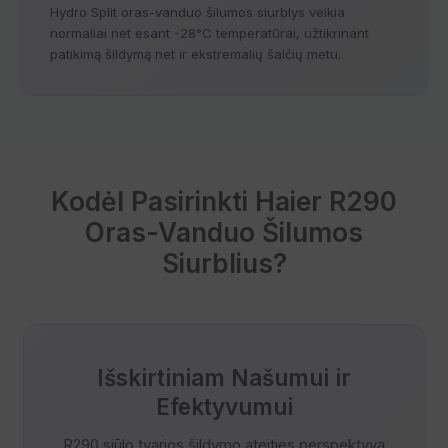
Hydro Split oras-vanduo šilumos siurblys veikia
normaliai net esant -28°C temperatūrai, užtikrinant
patikimą šildymą net ir ekstremalių šalčių metu.
Kodėl Pasirinkti Haier R290
Oras-Vanduo Šilumos
Siurblius?
Išskirtiniam Našumui ir
Efektyvumui
R290 siūlo tvarios šildymo ateities perspektyvą