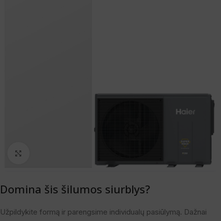
Spustelėkite, norėdami padidinti
Domina šis šilumos siurblys?
Užpildykite formą ir parengsime individualų pasiūlymą. Dažnai