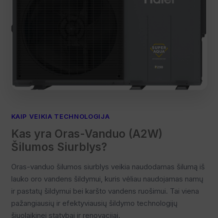
KAIP VEIKIA TECHNOLOGIJA
Kas yra Oras-Vanduo (A2W)
Šilumos Siurblys?
Oras-vanduo šilumos siurblys veikia naudodamas šilumą iš
lauko oro vandens šildymui, kuris vėliau naudojamas namų
ir pastatų šildymui bei karšto vandens ruošimui. Tai viena
pažangiausių ir efektyviausių šildymo technologijų
šiuolaikinei statybai ir renovacijai.