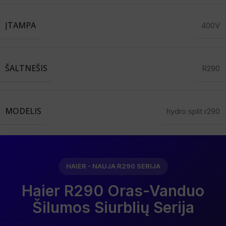
ĮTAMPA
400V
ŠALTNEŠIS
R290
MODELIS
hydro split r290
HAIER - NAUJA R290 SERIJA
Haier R290 Oras-Vanduo
Šilumos Siurblių Serija