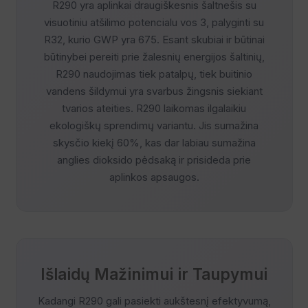
R290 yra aplinkai draugiškesnis šaltnešis su
visuotiniu atšilimo potencialu vos 3, palyginti su
R32, kurio GWP yra 675. Esant skubiai ir būtinai
būtinybei pereiti prie žalesnių energijos šaltinių,
R290 naudojimas tiek patalpų, tiek buitinio
vandens šildymui yra svarbus žingsnis siekiant
tvarios ateities. R290 laikomas ilgalaikiu
ekologiškų sprendimų variantu. Jis sumažina
skysčio kiekį 60%, kas dar labiau sumažina
anglies dioksido pėdsaką ir prisideda prie
aplinkos apsaugos.
Išlaidų Mažinimui ir Taupymui
Kadangi R290 gali pasiekti aukštesnį efektyvumą,