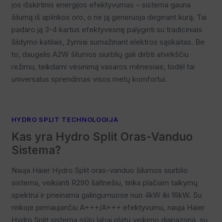
jos išskirtinis energijos efektyvumas – sistema gauna
šilumą iš aplinkos oro, o ne ją generuoja deginant kurą. Tai
padaro ją 3-4 kartus efektyvesnę palyginti su tradiciniais
šildymo katilais, žymiai sumažinant elektros sąskaitas. Be
to, daugelis A2W šilumos siurblių gali dirbti atvirkščiu
režimu, teikdami vėsinimą vasaros mėnesiais, todėl tai
universalus sprendimas visos metų komfortui.
HYDRO SPLIT TECHNOLOGIJA
Kas yra Hydro Split Oras-Vanduo
Sistema?
Nauja Haier Hydro Split oras-vanduo šilumos siurblio
sistema, veikianti R290 šaltnešiu, tinka plačiam taikymų
spektrui ir prieinama galingumuose nuo 4kW iki 16kW. Su
rinkoje pirmaujančiu A+++/A+++ efektyvumu, nauja Haier
Hydro Split sistema siūlo labai platų veikimo diapazoną, su