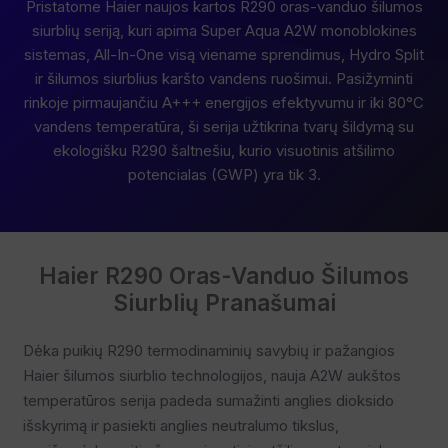
Pristatome Haier naujos kartos R290 oras-vanduo šilumos
siurblių seriją, kuri apima Super Aqua A2W monoblokines
sistemas, All-In-One visą viename sprendimus, Hydro Split
ir šilumos siurblius karšto vandens ruošimui. Pasižyminti
rinkoje pirmaujančiu A+++ energijos efektyvumu ir iki 80°C
vandens temperatūra, ši serija užtikrina tvarų šildymą su
ekologišku R290 šaltnešiu, kurio visuotinis atšilimo
potencialas (GWP) yra tik 3.
Haier R290 Oras-Vanduo Šilumos
Siurblių Pranašumai
Dėka puikių R290 termodinaminių savybių ir pažangios
Haier šilumos siurblio technologijos, nauja A2W aukštos
temperatūros serija padeda sumažinti anglies dioksido
išskyrimą ir pasiekti anglies neutralumo tikslus,