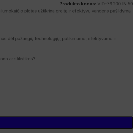
Produkto kodas:
VID-76.200.IN.50
šilumokaičio plotas užtikrina greitą ir efektyvų vandens pašildymą
mus dėl pažangių technologijų, patikimumo, efektyvumo ir
no ar stilistikos?