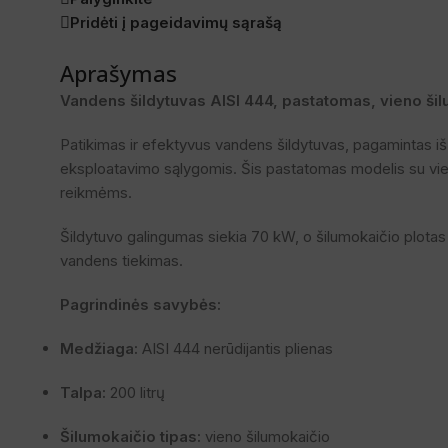
Pridėti į pageidavimų sąrašą
Aprašymas
Vandens šildytuvas AISI 444, pastatomas, vieno šil
Patikimas ir efektyvus vandens šildytuvas, pagamintas iš
eksploatavimo sąlygomis. Šis pastatomas modelis su vienu
reikmėms.
Šildytuvo galingumas siekia 70 kW, o šilumokaičio plotas –
vandens tiekimas.
Pagrindinės savybės:
Medžiaga:
AISI 444 nerūdijantis plienas
Talpa:
200 litrų
Šilumokaičio tipas:
vieno šilumokaičio