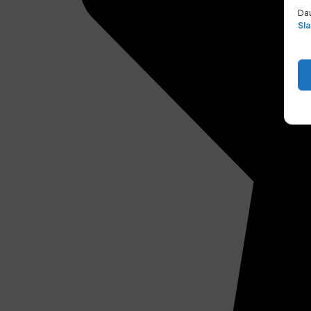
Dau
Sla