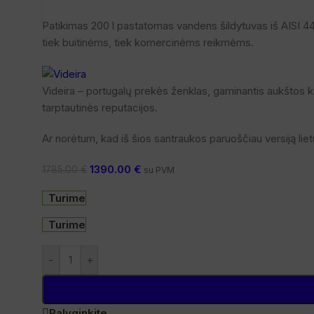
Patikimas 200 l pastatomas vandens šildytuvas iš AISI 444
tiek buitinėms, tiek komercinėms reikmėms.
Videira – portugalų prekės ženklas, gaminantis aukštos 
tarptautinės reputacijos.
Ar norėtum, kad iš šios santraukos paruoščiau versiją liet
1390.00
€
1785.00
€
su PVM
Turime
Turime
-
+
Palyginkite