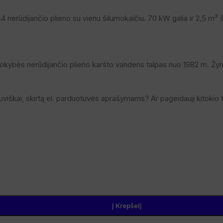
 nerūdijančio plieno su vienu šilumokaičiu. 70 kW galia ir 2,5 m² 
kokybės nerūdijančio plieno karšto vandens talpas nuo 1982 m. Žy
uviškai, skirtą el. parduotuvės aprašymams? Ar pageidauji kitokio to
Į Krepšelį