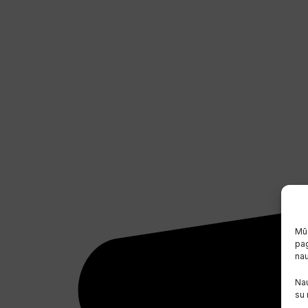
Mūs
pag
na
Nau
su