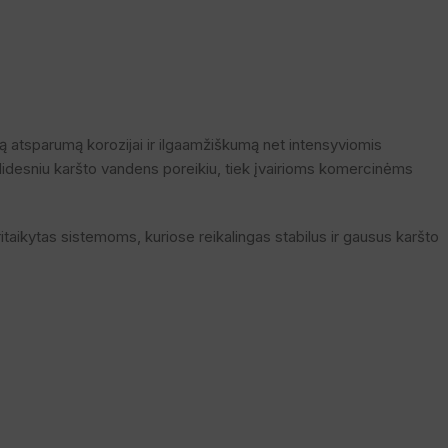
ą atsparumą korozijai ir ilgaamžiškumą net intensyviomis
 didesniu karšto vandens poreikiu, tiek įvairioms komercinėms
ritaikytas sistemoms, kuriose reikalingas stabilus ir gausus karšto