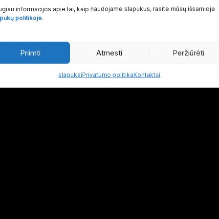
giau informacijos apie tai, kaip naudojame slapukus, rasite mūsų išsamioje
pukų politikoje
.
Priimti
Atmesti
Peržiūrėti
slapukai
Privatumo politika
Kontaktai