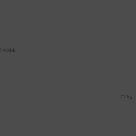
 ruošti.
77 kg