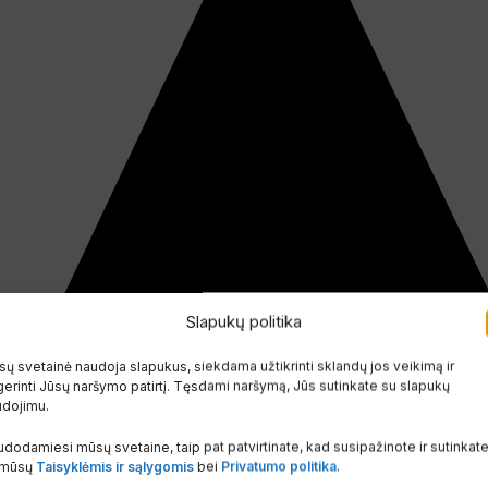
Slapukų politika
ų svetainė naudoja slapukus, siekdama užtikrinti sklandų jos veikimą ir
erinti Jūsų naršymo patirtį. Tęsdami naršymą, Jūs sutinkate su slapukų
udojimu.
dodamiesi mūsų svetaine, taip pat patvirtinate, kad susipažinote ir sutinkat
 mūsų
Taisyklėmis ir sąlygomis
bei
Privatumo politika
.