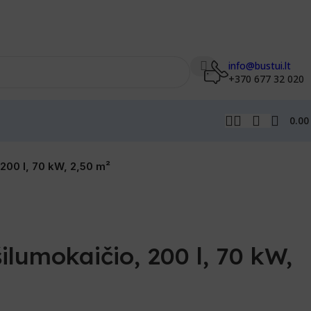
info@bustui.lt
+370 677 32 020
0.0
200 l, 70 kW, 2,50 m²
lumokaičio, 200 l, 70 kW,