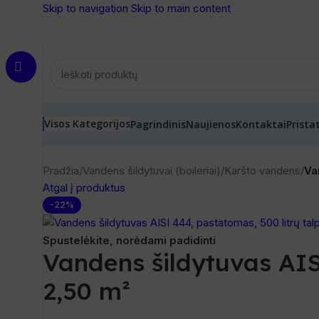
Skip to navigation
Skip to main content
Visos Kategorijos
Pagrindinis
Naujienos
Kontaktai
Prista
Pradžia
/
Vandens šildytuvai (boileriai)
/
Karšto vandens
/
Va
Atgal į produktus
-22%
Spustelėkite, norėdami padidinti
Vandens šildytuvas AIS
2,50 m²