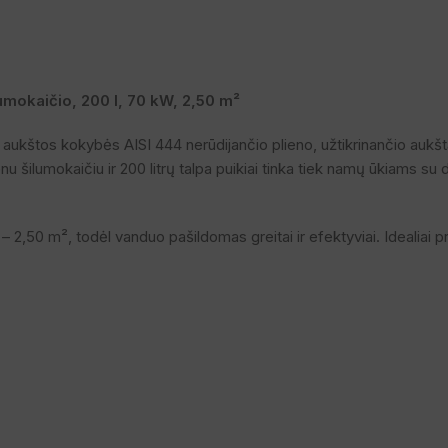
umokaičio, 200 l, 70 kW, 2,50 m²
 aukštos kokybės AISI 444 nerūdijančio plieno, užtikrinančio aukšt
 šilumokaičiu ir 200 litrų talpa puikiai tinka tiek namų ūkiams su
 2,50 m², todėl vanduo pašildomas greitai ir efektyviai. Idealiai p