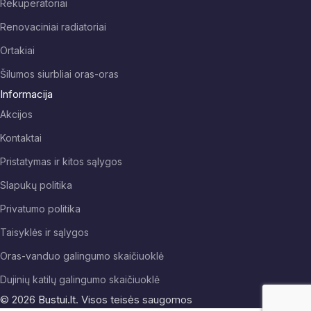
Rekuperatoriai
Renovaciniai radiatoriai
Ortakiai
Šilumos siurbliai oras-oras
Informacija
Akcijos
Kontaktai
Pristatymas ir kitos sąlygos
Slapukų politika
Privatumo politika
Taisyklės ir sąlygos
Oras-vanduo galingumo skaičiuoklė
Dujinių katilų galingumo skaičiuoklė
© 2026
Bustui.lt
. Visos teisės saugomos