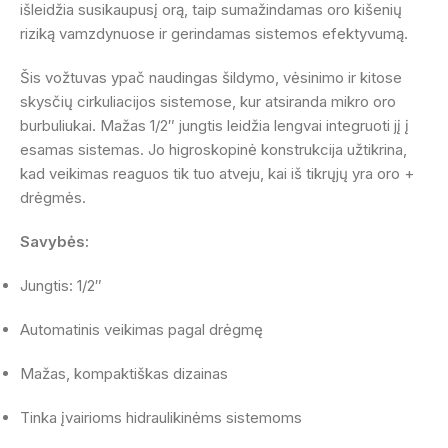
išleidžia susikaupusį orą, taip sumažindamas oro kišenių
riziką vamzdynuose ir gerindamas sistemos efektyvumą.
Šis vožtuvas ypač naudingas šildymo, vėsinimo ir kitose
skysčių cirkuliacijos sistemose, kur atsiranda mikro oro
burbuliukai. Mažas 1/2″ jungtis leidžia lengvai integruoti jį į
esamas sistemas. Jo higroskopinė konstrukcija užtikrina,
kad veikimas reaguos tik tuo atveju, kai iš tikrųjų yra oro +
drėgmės.
Savybės:
Jungtis: 1/2″
Automatinis veikimas pagal drėgmę
Mažas, kompaktiškas dizainas
Tinka įvairioms hidraulikinėms sistemoms