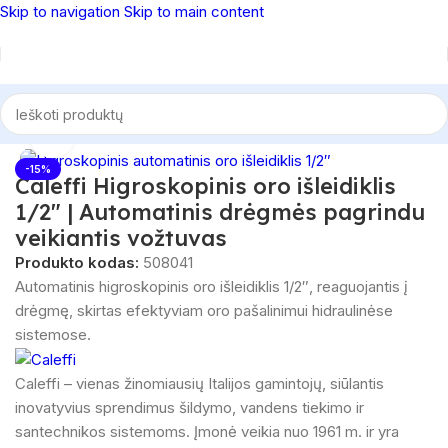
Skip to navigation
Skip to main content
mos
/
Santechninė montažinė armatūra
/
Nuorintojai (oro išleidikliai)
Spustelėkite, norėdami padidinti
-15%
Caleffi Higroskopinis oro išleidiklis
1/2″ | Automatinis drėgmės pagrindu
veikiantis vožtuvas
Produkto kodas:
508041
Automatinis higroskopinis oro išleidiklis 1/2″, reaguojantis į
drėgmę, skirtas efektyviam oro pašalinimui hidraulinėse
sistemose.
Caleffi – vienas žinomiausių Italijos gamintojų, siūlantis
inovatyvius sprendimus šildymo, vandens tiekimo ir
santechnikos sistemoms. Įmonė veikia nuo 1961 m. ir yra