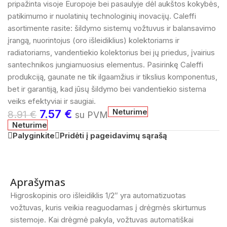
pripažinta visoje Europoje bei pasaulyje dėl aukštos kokybės,
patikimumo ir nuolatinių technologinių inovacijų. Caleffi
asortimente rasite: šildymo sistemų vožtuvus ir balansavimo
įrangą, nuorintojus (oro išleidiklius) kolektoriams ir
radiatoriams, vandentiekio kolektorius bei jų priedus, įvairius
santechnikos jungiamuosius elementus. Pasirinkę Caleffi
produkciją, gaunate ne tik ilgaamžius ir tikslius komponentus,
bet ir garantiją, kad jūsų šildymo bei vandentiekio sistema
veiks efektyviai ir saugiai.
Neturime
7.57
€
8.91
€
su PVM
Neturime
Palyginkite
Pridėti į pageidavimų sąrašą
Aprašymas
Higroskopinis oro išleidiklis 1/2″ yra automatizuotas
vožtuvas, kuris veikia reaguodamas į drėgmės skirtumus
sistemoje. Kai drėgmė pakyla, vožtuvas automatiškai