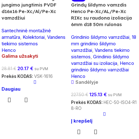
jungimo jungtimis PVDF
Grindų šildymo vamzdis
d16x16 Pe-Xc/Al/Pe-Xc
Henco Pe-Xc/AL/Pe-Xc
vamzdžiui
RIXc su raudona izoliacija
6mm d18 50m rulonas
Santechninė montažinė
armatūra
,
Kolektoriai
,
Vandens
Grindinio šildymo vamzdžiai
,
18
tiekimo sistemos
mm grindinio šildymo
Henco
vamzdžiai
,
Vandens tiekimo
Galima užsakyti
sistemos
,
Grindinio šildymo
vamzdžiai su izoliacija
,
Henco
20.17
€
28.81
€
su PVM
grindinio šildymo vamzdžiai
Henco
Prekės KODAS:
VSK-1616
Sandėlyje
Daugiau
125.13
€
227.50
€
su PVM
Prekės KODAS:
HEC-50-ISO4-R1
8-RO
Į krepšelį