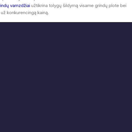
rindų vamzdžiai
užtikrina tolygų šildymą visame grindų plote bei
už konkurencingą kainą.