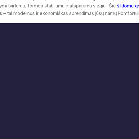
mi tvirtumu, formos stabilumu ir atsparumu slėgiui. Šie
šildomų g
s
– tai modernus ir ekonomiškas sprendimas jūsų namų komfortui 