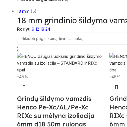
18 mm
(5)
18 mm grindinio šildymo vamz
Rodyti
9
12
18
24
-45%
-45%
Grindų šildymo vamzdis
Grind
Henco Pe-Xc/AL/Pe-Xc
Henc
RIXc su mėlyna izoliacija
RIXc 
6mm d18 50m rulonas
6mm 