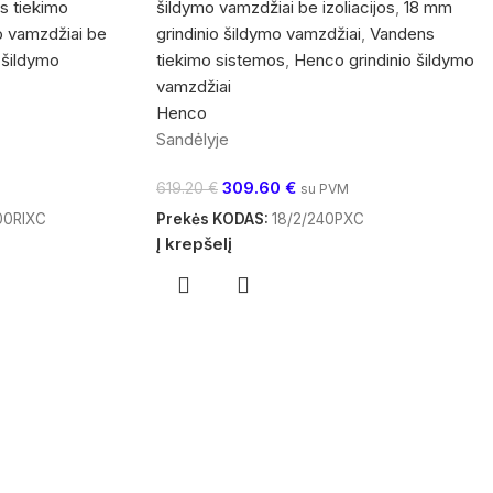
s tiekimo
šildymo vamzdžiai be izoliacijos
,
18 mm
o vamzdžiai be
grindinio šildymo vamzdžiai
,
Vandens
 šildymo
tiekimo sistemos
,
Henco grindinio šildymo
vamzdžiai
Henco
Sandėlyje
309.60
€
619.20
€
su PVM
00RIXC
Prekės KODAS:
18/2/240PXC
Į krepšelį