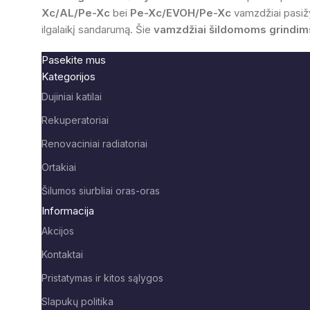
Xc/AL/Pe-Xc
bei
Pe-Xc/EVOH/Pe-Xc
vamzdžiai pasižy
ilgalaikį sandarumą. Šie
vamzdžiai šildomoms grindim
Pasekite mus
Kategorijos
Dujiniai katilai
Rekuperatoriai
Renovaciniai radiatoriai
Ortakiai
Šilumos siurbliai oras-oras
Informacija
Akcijos
Kontaktai
Pristatymas ir kitos sąlygos
Slapukų politika