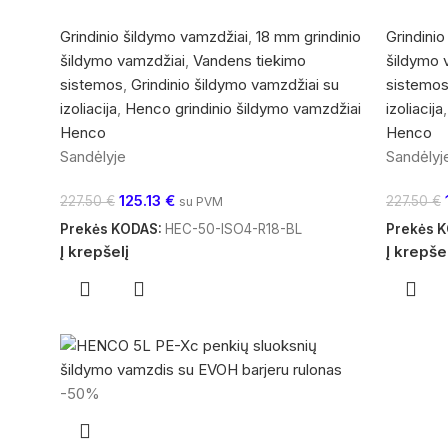
Grindinio šildymo vamzdžiai
,
18 mm grindinio
Grindini
šildymo vamzdžiai
,
Vandens tiekimo
šildymo 
sistemos
,
Grindinio šildymo vamzdžiai su
sistemo
izoliacija
,
Henco grindinio šildymo vamzdžiai
izoliacija
,
Henco
Henco
Sandėlyje
Sandėlyj
125.13
€
227.50
€
227.50
€
su PVM
Prekės KODAS:
HEC-50-ISO4-R18-BL
Prekės 
Į krepšelį
Į krepše
-50%