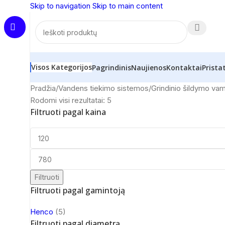
Skip to navigation
Skip to main content
Visos Kategorijos
Pagrindinis
Naujienos
Kontaktai
Prista
Pradžia
/
Vandens tiekimo sistemos
/
Grindinio šildymo vam
Rodomi visi rezultatai: 5
Filtruoti pagal kaina
Filtruoti
Filtruoti pagal gamintoją
Henco
(5)
Filtruoti pagal diametrą