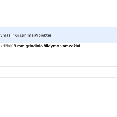
tymas Ir Grąžinimai
Projektai
zdžiai
/
18 mm grindinio šildymo vamzdžiai