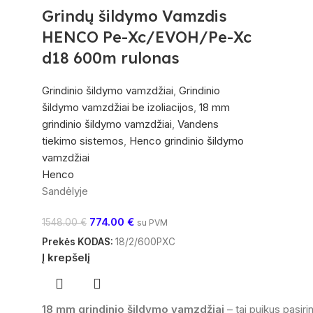
Grindų šildymo Vamzdis
HENCO Pe-Xc/EVOH/Pe-Xc
d18 600m rulonas
Grindinio šildymo vamzdžiai
,
Grindinio
šildymo vamzdžiai be izoliacijos
,
18 mm
grindinio šildymo vamzdžiai
,
Vandens
tiekimo sistemos
,
Henco grindinio šildymo
vamzdžiai
Henco
Sandėlyje
774.00
€
1548.00
€
su PVM
Prekės KODAS:
18/2/600PXC
Į krepšelį
18 mm grindinio šildymo vamzdžiai
– tai puikus pasir