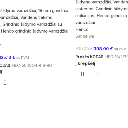
šildymo vamzdžiai
,
Vanden
sistemos
,
Grindinio šildym
o šildymo vamzdžiai
,
18 mm grindinio
izoliacijos
,
Henco grindinio
vamzdžiai
,
Vandens tiekimo
vamzdžiai
s
,
Grindinio šildymo vamzdžiai su
Henco
Henco grindinio šildymo vamzdžiai
Sandėlyje
e
308.00
€
560.00
€
su PVM
Prekės KODAS:
HEC-18/2/2
125.13
€
su PVM
Į krepšelį
KODAS:
HEC-50-ISO4-R18-RO
lį