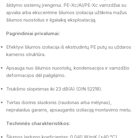
šildymo sistemų įrengimui. PE-Xc/AI/PE-Xc vamzdžiai su
apvalia arba ekscentrine šilumos izoliacija užtikrina mažus
šilumos nuostolius ir ilgalaikę eksploataciją.
Pagrindiniai privalumai:
Efektyvi šilumos izoliacija iš ekstrudintų PE putų su uždaros
kameros struktūra.
Apsauga nuo šilumos nuostolių, kondensacijos ir vamzdžio
deformacijos dėl pailgėjimo.
Triukšmo slopinimas iki 23 dB(A) (DIN 52218).
Tvirtas išorinis sluoksnis (raudonas arba mėlynas),
nepralaidus garams, apsaugantis izoliaciją montavimo metu.
Techninės charakteristikos:
Šilumos laidumo koeficientas: 0.040 W/mK (+40 °C),