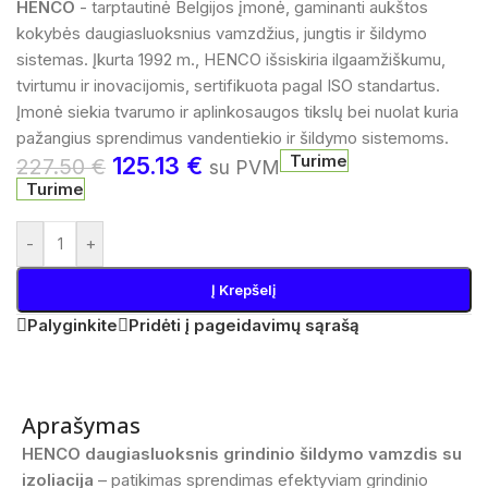
HENCO
- tarptautinė Belgijos įmonė, gaminanti aukštos
kokybės daugiasluoksnius vamzdžius, jungtis ir šildymo
sistemas. Įkurta 1992 m., HENCO išsiskiria ilgaamžiškumu,
tvirtumu ir inovacijomis, sertifikuota pagal ISO standartus.
Įmonė siekia tvarumo ir aplinkosaugos tikslų bei nuolat kuria
pažangius sprendimus vandentiekio ir šildymo sistemoms.
Turime
125.13
€
227.50
€
su PVM
Turime
-
+
Į Krepšelį
Palyginkite
Pridėti į pageidavimų sąrašą
Aprašymas
HENCO daugiasluoksnis grindinio šildymo vamzdis su
izoliacija
– patikimas sprendimas efektyviam grindinio