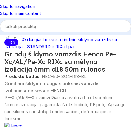
Skip to navigation
Skip to main content
dinio šildymo vamzdžiai
/
Grindinio šildymo vamzdžiai su izoliacija
Spustelėkite, norėdami padidinti
-45%
Grindų šildymo vamzdis Henco Pe-
Xc/AL/Pe-Xc RIXc su mėlyna
izoliacija 6mm d18 50m rulonas
Produkto kodas:
HEC-50-ISO4-R18-BL
Grindinio šildymo daugiasluoksnis vamzdis
izoliaciniame kevale HENCO
PE-Xc/AI/PE-Xc vamzdžiai su apvalia arba ekscentrine
šilumos izoliacija, pagaminta iš ekstrudintų PE putų. Apsaugo
nuo šilumos nuostolių, kondensacijos, deformacijos ir
triukšmo.