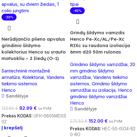
-45%
-30%
Grindų šildymo vamzdis
Nerūdijančio plieno apvalus
Henco Pe-Xc/AL/Pe-Xc
grindinio šildymo
RIXc su raudona izoliacija
kolektorius Henco su srauto
6mm d20 50m rulonas
matuokliu – 2 žiedų (O-1)
Grindinio šildymo vamzdžiai
,
20
Santechninė montažinė
mm grindinio šildymo
armatūra
,
Kolektoriai
,
Vandens
vamzdžiai
,
Vandens tiekimo
tiekimo sistemos
sistemos
,
Grindinio šildymo
Henco
vamzdžiai su izoliacija
,
Henco
Sandėlyje
grindinio šildymo vamzdžiai
Henco
92.99
€
132.85
€
Sandėlyje
su PVM
Prekės KODAS:
UFH-0605MDSS
152.00
€
275.50
€
su PVM
02
Į krepšelį
Prekės KODAS:
HEC-50-ISO4-R2
0-RO