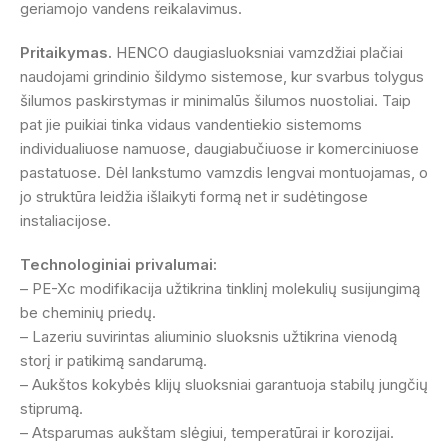
geriamojo vandens reikalavimus.
Pritaikymas.
HENCO daugiasluoksniai vamzdžiai plačiai
naudojami grindinio šildymo sistemose, kur svarbus tolygus
šilumos paskirstymas ir minimalūs šilumos nuostoliai. Taip
pat jie puikiai tinka vidaus vandentiekio sistemoms
individualiuose namuose, daugiabučiuose ir komerciniuose
pastatuose. Dėl lankstumo vamzdis lengvai montuojamas, o
jo struktūra leidžia išlaikyti formą net ir sudėtingose
instaliacijose.
Technologiniai privalumai:
– PE-Xc modifikacija užtikrina tinklinį molekulių susijungimą
be cheminių priedų.
– Lazeriu suvirintas aliuminio sluoksnis užtikrina vienodą
storį ir patikimą sandarumą.
– Aukštos kokybės klijų sluoksniai garantuoja stabilų jungčių
stiprumą.
– Atsparumas aukštam slėgiui, temperatūrai ir korozijai.