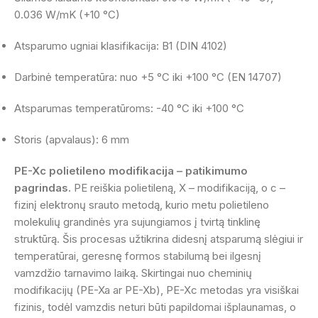
0.036 W/mK (+10 °C)
Atsparumo ugniai klasifikacija: B1 (DIN 4102)
Darbinė temperatūra: nuo +5 °C iki +100 °C (EN 14707)
Atsparumas temperatūroms: -40 °C iki +100 °C
Storis (apvalaus): 6 mm
PE-Xc polietileno modifikacija – patikimumo
pagrindas.
PE reiškia polietileną, X – modifikaciją, o c –
fizinį elektronų srauto metodą, kurio metu polietileno
molekulių grandinės yra sujungiamos į tvirtą tinklinę
struktūrą. Šis procesas užtikrina didesnį atsparumą slėgiui ir
temperatūrai, geresnę formos stabilumą bei ilgesnį
vamzdžio tarnavimo laiką. Skirtingai nuo cheminių
modifikacijų (PE-Xa ar PE-Xb), PE-Xc metodas yra visiškai
fizinis, todėl vamzdis neturi būti papildomai išplaunamas, o