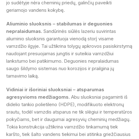
jo sudėtyje nėra cheminių priedų, galinčių paveikti
geriamojo vandens kokybę.
Aliuminio sluoksnis – stabilumas ir deguonies
nepralaidumas.
Sandūrinės siūlės lazeriu suvirintas
aliuminio sluoksnis garantuoja vienodą storį visame
vamzdžio ilgyje. Tai užtikrina tolygų apkrovos pasiskirstymą
naudojant presuojamas jungtis ir suteikia vamzdžiui
lankstumo bei patikimumo. Deguonies nepralaidumas
saugo šildymo sistemas nuo korozijos ir prailgina jų
tarnavimo laiką.
Vidiniai ir išoriniai sluoksniai – atsparumas
agresyvioms medžiagoms.
Abu sluoksniai pagaminti iš
didelio tankio polietileno (HDPE), modifikuoto elektronų
srautu, todėl vamzdis atsparus ne tik slėgiui ir temperatūros
pokyčiams, bet ir daugumai agresyvių cheminių medžiagų.
Tokia konstrukcija užtikrina vamzdžio tinkamumą tiek
karšto, tiek šalto vandens tiekimui bei atitinka griežčiausius