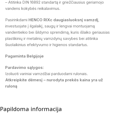
– Atitinka DIN 16892 standartą ir griežčiausius geriamojo
vandens kokybės reikalavimus.
Pasirinkdami
HENCO RIXc daugiasluoksnį vamzdį
,
investuojate į ilgalaikį, saugų ir lengvai montuojamą
vandentiekio bei šildymo sprendimą, kuris išlaiko geriausias
plastikinių ir metalinių vamzdynų savybes bei atitinka
šiuolaikinius efektyvumo ir higienos standartus.
Pagaminta Belgijoje
Pardavimo sąlygos:
Izoliuoti variniai vamzdžiai parduodami rulonais.
Atkreipkite dėmesį – nurodyta prekės kaina yra už
ruloną
Papildoma informacija