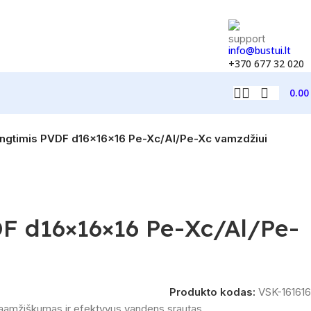
info@bustui.lt
+370 677 32 020
0.0
jungtimis PVDF d16×16×16 Pe-Xc/Al/Pe-Xc vamzdžiui
DF d16×16×16 Pe-Xc/Al/Pe-
Produkto kodas:
VSK-161616
aamžiškumas ir efektyvus vandens srautas.