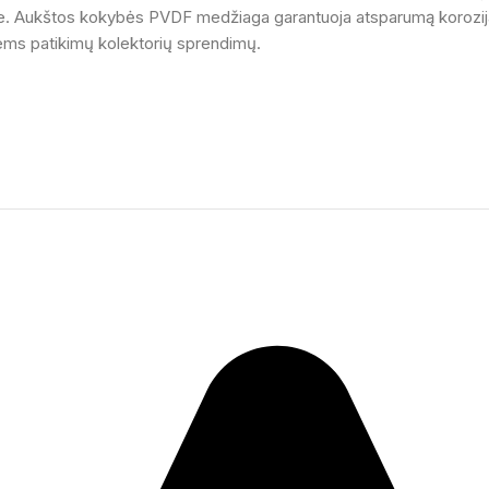
e. Aukštos kokybės PVDF medžiaga garantuoja atsparumą korozijai, 
iems patikimų kolektorių sprendimų.