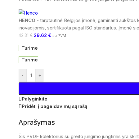
HENCO
- tarptautinė Belgijos įmonė, gaminanti aukštos 
inovacijomis, sertifikuota pagal ISO standartus. Įmonė si
29.62
€
42.31
€
su PVM
Turime
Turime
-
+
Palyginkite
Pridėti į pageidavimų sąrašą
Aprašymas
Šis PVDF kolektorius su greito jungimo jungtimis yra ski