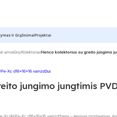
tymas Ir Grąžinimai
Projektai
nė armatūra
/
Kolektoriai
/
Henco kolektorius su greito jungimo 
reito jungimo jungtimis PV
s Pe-Xc/Al/Pe-Xc d16×16×16 vamzdžiams – lengvas montavimas, ilg