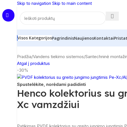
Skip to navigation
Skip to main content
Visos Kategorijos
Pagrindinis
Naujienos
Kontaktai
Prista
Pradžia
/
Vandens tiekimo sistemos
/
Santechninė montaži
Atgal į produktus
-30%
Spustelėkite, norėdami padidinti
Henco kolektorius su g
Xc vamzdžiui
Patikimas PVDF kolektorius su greito jungimo jungtimi