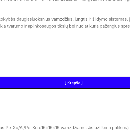
kokybės daugiasluoksnius vamzdžius, jungtis ir šildymo sistemas. Į
ekia tvarumo ir aplinkosaugos tikslų bei nuolat kuria pažangius s
Į Krepšelį
rtas Pe-Xc/Al/Pe-Xc d16×16×16 vamzdžiams. Jis užtikrina patikimą i