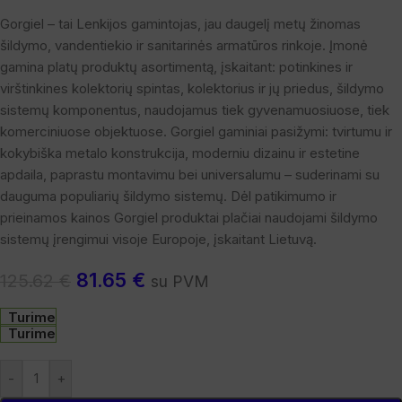
Gorgiel – tai Lenkijos gamintojas, jau daugelį metų žinomas
šildymo, vandentiekio ir sanitarinės armatūros rinkoje. Įmonė
gamina platų produktų asortimentą, įskaitant: potinkines ir
virštinkines kolektorių spintas, kolektorius ir jų priedus, šildymo
sistemų komponentus, naudojamus tiek gyvenamuosiuose, tiek
komerciniuose objektuose. Gorgiel gaminiai pasižymi: tvirtumu ir
kokybiška metalo konstrukcija, moderniu dizainu ir estetine
apdaila, paprastu montavimu bei universalumu – suderinami su
dauguma populiarių šildymo sistemų. Dėl patikimumo ir
prieinamos kainos Gorgiel produktai plačiai naudojami šildymo
sistemų įrengimui visoje Europoje, įskaitant Lietuvą.
81.65
€
125.62
€
su PVM
Turime
Turime
-
+