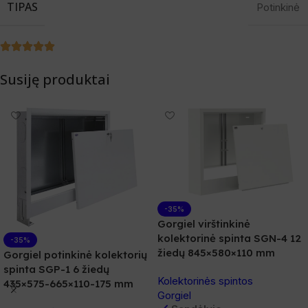
TIPAS
Potinkinė
Susiję produktai
-35%
Gorgiel virštinkinė
kolektorinė spinta SGN-4 12
-35%
žiedų 845×580×110 mm
Gorgiel potinkinė kolektorių
spinta SGP-1 6 žiedų
Kolektorinės spintos
435×575-665×110-175 mm
Gorgiel