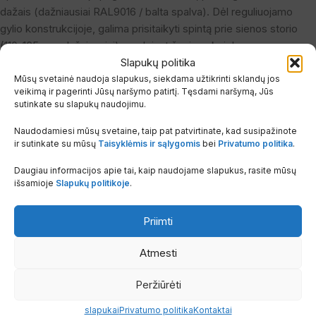
dažais (dažniausiai RAL9016 / balta spalva). Dėl reguliuojamo
gylio konstrukcijoje, galima prisitaikyti spintą prie sienos storio
(110-165 mm dažniausiai) naudojant šonines kojeles.
Slapukų politika
Pagrindinės savybės ir privalumai:
Mūsų svetainė naudoja slapukus, siekdama užtikrinti sklandų jos
veikimą ir pagerinti Jūsų naršymo patirtį. Tęsdami naršymą, Jūs
sutinkate su slapukų naudojimu.
Potinkinė struktūra – spinta montuojama į sieną, išorėje lieka tik
durelės
Naudodamiesi mūsų svetaine, taip pat patvirtinate, kad susipažinote
ir sutinkate su mūsų
Taisyklėmis ir sąlygomis
bei
Privatumo politika
.
10 žiedų talpa – tinkama didesnėms šildymo / kolektorių
Daugiau informacijos apie tai, kaip naudojame slapukus, rasite mūsų
sistemoms
išsamioje
Slapukų politikoje
.
Reguliuojamas aukštis ir gylis – prisitaikymas prie sienos erdvės
Priimti
Tvirta metalinė konstrukcija – atspari mechaniniams poveikiams
Atmesti
Balta apdaila – estetiškai dera su interjeru
Peržiūrėti
Patogus prieinamumas – durelės suteikia prieigą remontui /
slapukai
Privatumo politika
Kontaktai
eksploatacijai