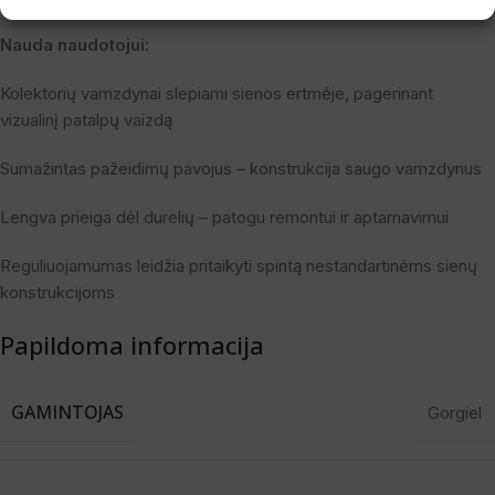
Nauda naudotojui:
Kolektorių vamzdynai slepiami sienos ertmėje, pagerinant
vizualinį patalpų vaizdą
Sumažintas pažeidimų pavojus – konstrukcija saugo vamzdynus
Lengva prieiga dėl durelių – patogu remontui ir aptarnavimui
Reguliuojamumas leidžia pritaikyti spintą nestandartinėms sienų
konstrukcijoms
Papildoma informacija
GAMINTOJAS
Gorgiel