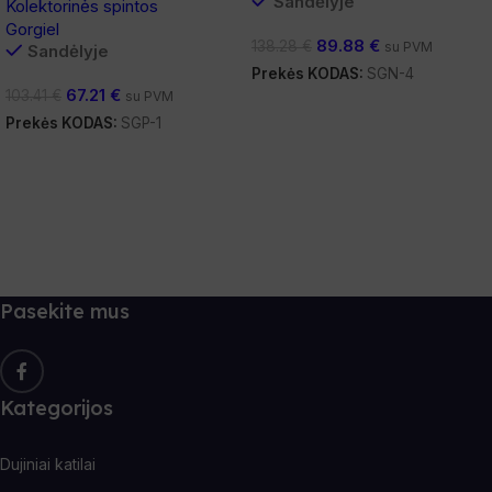
Sandėlyje
Kolektorinės spintos
Gorgiel
89.88
€
138.28
€
su PVM
Sandėlyje
Prekės KODAS:
SGN-4
67.21
€
103.41
€
su PVM
Į Krepšelį
Prekės KODAS:
SGP-1
Į Krepšelį
Pasekite mus
Kategorijos
Dujiniai katilai