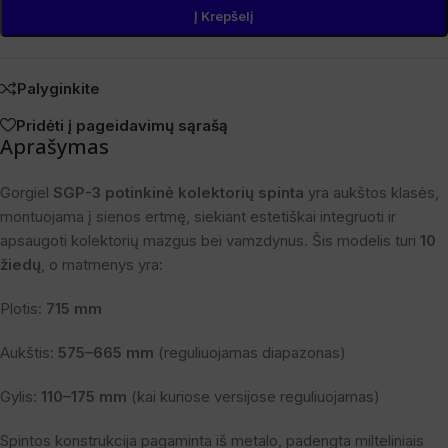
Į Krepšelį
Palyginkite
Pridėti į pageidavimų sąrašą
Aprašymas
Gorgiel
SGP-3 potinkinė kolektorių spinta
yra aukštos klasės,
montuojama į sienos ertmę, siekiant estetiškai integruoti ir
apsaugoti kolektorių mazgus bei vamzdynus. Šis modelis turi
10
žiedų
, o matmenys yra:
Plotis:
715 mm
Aukštis:
575–665 mm
(reguliuojamas diapazonas)
Gylis:
110–175 mm
(kai kuriose versijose reguliuojamas)
Spintos konstrukcija pagaminta iš metalo, padengta milteliniais