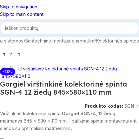
Skip to navigation
Skip to main content
mo sistemos
/
Santechninė montažinė armatūra
/
Kolektorinės spintos
Spustelėkite, norėdami padidinti
-35%
Gorgiel virštinkinė kolektorinė spinta
SGN-4 12 žiedų 845×580×110 mm
Produkto kodas:
SGN-4
Virštinkinė kolektorinė spinta
Gorgiel SGN-4
, 12 žiedų,
matmenys 845 × 580 × 110 mm – patikima spinta montavimui ant
sienos su optimaliais matmenimis.