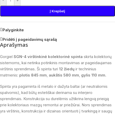
-
+
Į Krepšelį
Palyginkite
Pridėti į pageidavimų sąrašą
Aprašymas
Gorgiel
SGN-4 virštinkinė kolektorinė spinta
skirta kolektorių
sistemoms, kai netinka potinkinis montavimas ar pageidaujamas
virštinis sprendimas. Ši spinta turi
12 žiedų
ir techninius
matmenis:
plotis 845 mm
,
aukštis 580 mm
,
gylis 110 mm
.
Spinta yra pagaminta iš metalo ir dažyta baltai (ar neutraliomis
spalvomis), kad būtų estetiškai derinama su interjero
sprendimais. Konstrukcija su durelėmis užtikrina lengvą prieigą
prie kolektoriaus mazgų remontui ar priežiūrai. Nors sprendimas
yra virštinis, konstrukcija ir dizainas orientuoti į tvarkingą ir saugų