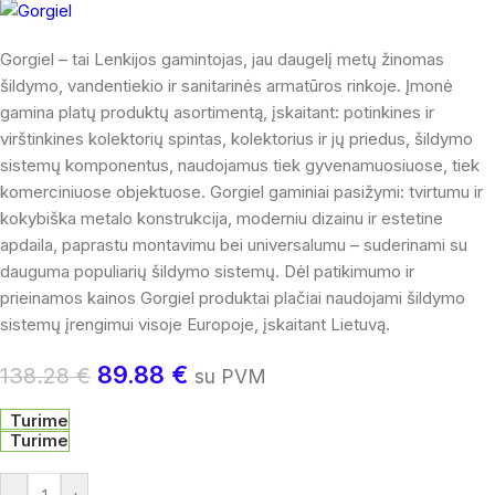
Gorgiel – tai Lenkijos gamintojas, jau daugelį metų žinomas
šildymo, vandentiekio ir sanitarinės armatūros rinkoje. Įmonė
gamina platų produktų asortimentą, įskaitant: potinkines ir
virštinkines kolektorių spintas, kolektorius ir jų priedus, šildymo
sistemų komponentus, naudojamus tiek gyvenamuosiuose, tiek
komerciniuose objektuose. Gorgiel gaminiai pasižymi: tvirtumu ir
kokybiška metalo konstrukcija, moderniu dizainu ir estetine
apdaila, paprastu montavimu bei universalumu – suderinami su
dauguma populiarių šildymo sistemų. Dėl patikimumo ir
prieinamos kainos Gorgiel produktai plačiai naudojami šildymo
sistemų įrengimui visoje Europoje, įskaitant Lietuvą.
89.88
€
138.28
€
su PVM
Turime
Turime