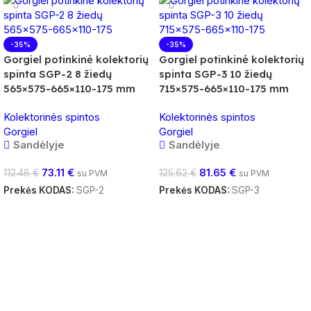
-35%
-35%
Gorgiel potinkinė kolektorių
Gorgiel potinkinė kolektorių
spinta SGP-2 8 žiedų
spinta SGP-3 10 žiedų
565×575-665×110-175 mm
715×575-665×110-175 mm
Kolektorinės spintos
Kolektorinės spintos
Gorgiel
Gorgiel
Sandėlyje
Sandėlyje
73.11
€
81.65
€
112.48
€
125.62
€
su PVM
su PVM
Prekės KODAS:
SGP-2
Prekės KODAS:
SGP-3
Į Krepšelį
Į Krepšelį