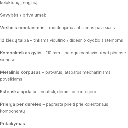
kolektorių įrengimą.
Savybės / privalumai:
Virštinis montavimas
– montuojama ant sienos paviršiaus
12 žiedų talpa
– tinkama vidutinio / didesnio dydžio sistemoms
Kompaktiškas gylis
– 110 mm – patogu montavimui net plonose
sienose
Metalinis korpusas
– patvarus, atsparus mechaniniams
poveikiams
Estetiška apdaila
– neutrali, deranti prie interjero
Prieiga per dureles
– paprasta prieiti prie kolektoriaus
komponentų
Pritaikymas