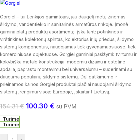
Gorgiel – tai Lenkijos gamintojas, jau daugelį metų žinomas
šildymo, vandentiekio ir sanitarinės armatūros rinkoje. Įmonė
gamina platų produktų asortimentą, įskaitant: potinkines ir
virštinkines kolektorių spintas, kolektorius ir jų priedus, šildymo
sistemų komponentus, naudojamus tiek gyvenamuosiuose, tiek
komerciniuose objektuose. Gorgiel gaminiai pasižymi: tvirtumu ir
kokybiška metalo konstrukcija, moderniu dizainu ir estetine
apdaila, paprastu montavimu bei universalumu – suderinami su
dauguma populiarių šildymo sistemų. Dėl patikimumo ir
prieinamos kainos Gorgiel produktai plačiai naudojami šildymo
sistemų įrengimui visoje Europoje, įskaitant Lietuvą.
100.30
€
154.31
€
su PVM
Turime
Turime