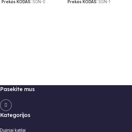
Prekės KODAS:
SGN-0
Prekės KODAS:
SGN-1
Į Krepšelį
Į Krepšelį
Pasekite mus
Kategorijos
Dujiniai katilai