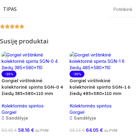
TIPAS
Potinkinė
Susiję produktai
-35%
-35%
Gorgiel virštinkinė
Gorgiel virštinkinė
kolektorinė spinta SGN-0 4
kolektorinė spinta SGN-1 6
žiedų 385×580×110 mm
žiedų 485×580×110 mm
Kolektorinės spintos
Kolektorinės spintos
Gorgiel
Gorgiel
Sandėlyje
Sandėlyje
58.16
€
64.05
€
89.48
€
98.54
€
su PVM
su PVM