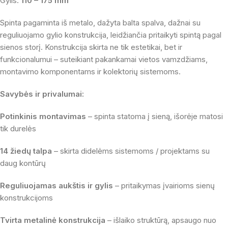
Gylis:
110 – 175 mm
Spinta pagaminta iš metalo, dažyta balta spalva, dažnai su
reguliuojamo gylio konstrukcija, leidžiančia pritaikyti spintą pagal
sienos storį. Konstrukcija skirta ne tik estetikai, bet ir
funkcionalumui – suteikiant pakankamai vietos vamzdžiams,
montavimo komponentams ir kolektorių sistemoms.
Savybės ir privalumai:
Potinkinis montavimas
– spinta statoma į sieną, išorėje matosi
tik durelės
14 žiedų talpa
– skirta didelėms sistemoms / projektams su
daug kontūrų
Reguliuojamas aukštis ir gylis
– pritaikymas įvairioms sienų
konstrukcijoms
Tvirta metalinė konstrukcija
– išlaiko struktūrą, apsaugo nuo