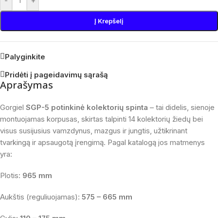
-
+
Į Krepšelį
Palyginkite
Pridėti į pageidavimų sąrašą
Aprašymas
Gorgiel
SGP-5 potinkinė kolektorių spinta
– tai didelis, sienoje
montuojamas korpusas, skirtas talpinti 14 kolektorių žiedų bei
visus susijusius vamzdynus, mazgus ir jungtis, užtikrinant
tvarkingą ir apsaugotą įrengimą. Pagal katalogą jos matmenys
yra:
Plotis:
965 mm
Aukštis (reguliuojamas):
575 – 665 mm