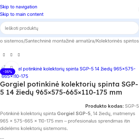
Skip to navigation
Skip to main content
mo sistemos
/
Santechninė montažinė armatūra
/
Kolektorinės spintos
Spustelėkite, norėdami padidinti
-35%
Gorgiel potinkinė kolektorių spinta SGP-
5 14 žiedų 965×575-665×110-175 mm
Produkto kodas:
SGP-5
Potinkinė kolektorių spinta
Gorgiel SGP-5
, 14 žiedų, matmenys
965 × 575-665 × 110-175 mm – profesionalus sprendimas itin
didelėms kolektorių sistemoms.