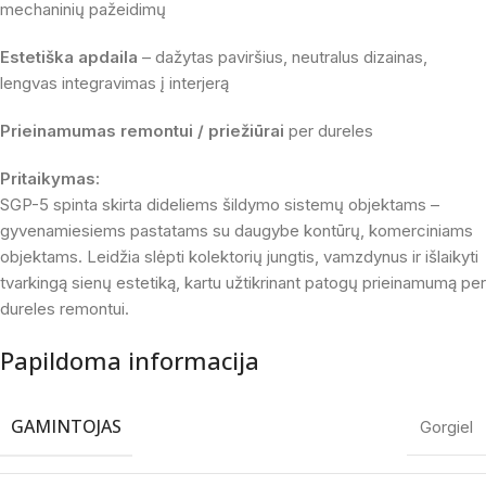
mechaninių pažeidimų
Estetiška apdaila
– dažytas paviršius, neutralus dizainas,
lengvas integravimas į interjerą
Prieinamumas remontui / priežiūrai
per dureles
Pritaikymas:
SGP-5 spinta skirta dideliems šildymo sistemų objektams –
gyvenamiesiems pastatams su daugybe kontūrų, komerciniams
objektams. Leidžia slėpti kolektorių jungtis, vamzdynus ir išlaikyti
tvarkingą sienų estetiką, kartu užtikrinant patogų prieinamumą per
dureles remontui.
Papildoma informacija
GAMINTOJAS
Gorgiel