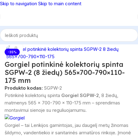
Skip to navigation
Skip to main content
 sistemos
/
Santechninė montažinė armatūra
/
Kolektorinės spintos
Spustelėkite, norėdami padidinti
-35%
Gorgiel potinkinė kolektorių spinta
SGPW-2 (8 žiedų) 565×700-790×110-
175 mm
Produkto kodas:
SGPW-2
Potinkinė kolektorių spinta
Gorgiel SGPW-2
, 8 žiedų,
matmenys 565 × 700-790 × 110-175 mm – sprendimas
montavimui sienoje su reguliuojamumu.
Gorgiel – tai Lenkijos gamintojas, jau daugelį metų žinomas
šildymo, vandentiekio ir sanitarinės armatūros rinkoje. Įmonė