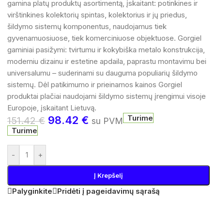
gamina platų produktų asortimentą, įskaitant: potinkines ir
virštinkines kolektorių spintas, kolektorius ir jų priedus,
šildymo sistemų komponentus, naudojamus tiek
gyvenamuosiuose, tiek komerciniuose objektuose. Gorgiel
gaminiai pasižymi: tvirtumu ir kokybiška metalo konstrukcija,
moderniu dizainu ir estetine apdaila, paprastu montavimu bei
universalumu – suderinami su dauguma populiarių šildymo
sistemų. Dėl patikimumo ir prieinamos kainos Gorgiel
produktai plačiai naudojami šildymo sistemų įrengimui visoje
Europoje, įskaitant Lietuvą.
Turime
98.42
€
151.42
€
su PVM
Turime
-
+
Į Krepšelį
Palyginkite
Pridėti į pageidavimų sąrašą