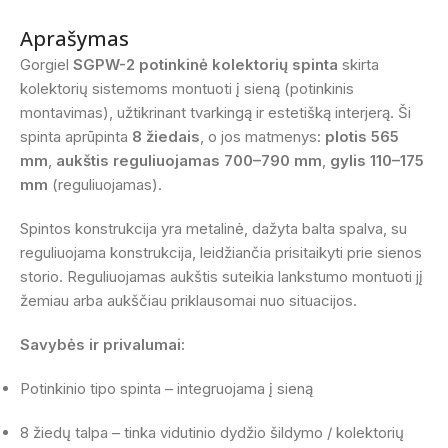
Aprašymas
Gorgiel
SGPW-2 potinkinė kolektorių spinta
skirta
kolektorių sistemoms montuoti į sieną (potinkinis
montavimas), užtikrinant tvarkingą ir estetišką interjerą. Ši
spinta aprūpinta
8 žiedais
, o jos matmenys:
plotis 565
mm
,
aukštis reguliuojamas 700–790 mm
,
gylis 110–175
mm
(reguliuojamas).
Spintos konstrukcija yra metalinė, dažyta balta spalva, su
reguliuojama konstrukcija, leidžiančia prisitaikyti prie sienos
storio. Reguliuojamas aukštis suteikia lankstumo montuoti jį
žemiau arba aukščiau priklausomai nuo situacijos.
Savybės ir privalumai:
Potinkinio tipo spinta – integruojama į sieną
8 žiedų talpa – tinka vidutinio dydžio šildymo / kolektorių