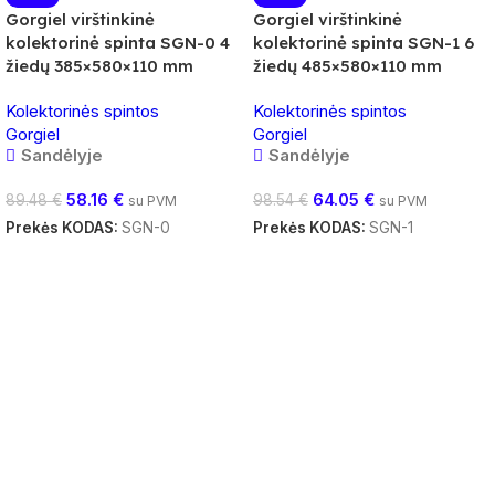
Gorgiel virštinkinė
Gorgiel virštinkinė
kolektorinė spinta SGN-0 4
kolektorinė spinta SGN-1 6
žiedų 385×580×110 mm
žiedų 485×580×110 mm
Kolektorinės spintos
Kolektorinės spintos
Gorgiel
Gorgiel
Sandėlyje
Sandėlyje
58.16
€
64.05
€
89.48
€
98.54
€
su PVM
su PVM
Prekės KODAS:
SGN-0
Prekės KODAS:
SGN-1
Į Krepšelį
Į Krepšelį