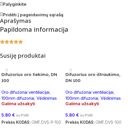
Palyginkite
Pridėti į pageidavimų sąrašą
Aprašymas
Papildoma informacija
Susiję produktai
Difuzorius oro tiekimo, DN
Difuzorius oro ištraukimo,
100
DN 100
Oro difuzoriai ventiliacijai
,
Oro difuzoriai ventiliacijai
,
100mm difuzoriai
,
Vėdinimas
100mm difuzoriai
,
Vėdinimas
Galima užsakyti
Galima užsakyti
5.80
€
5.80
€
su PVM
su PVM
Prekės KODAS:
OMF.DVS-P-100
Prekės KODAS:
OMF.DVS-100