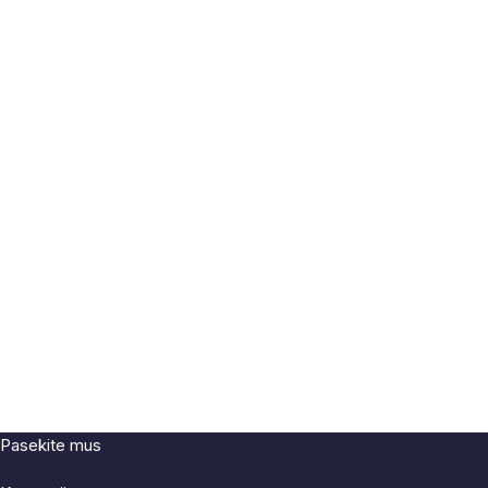
Daugiau
Daugiau
Pasekite mus