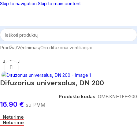
Skip to navigation
Skip to main content
Pradžia
/
Vėdinimas
/
Oro difuzoriai ventiliacijai
Spustelėkite, norėdami padidinti
Difuzorius universalus, DN 200
Produkto kodas:
OMF.KNI-TFF-200
16.90
€
su PVM
Neturime
Neturime