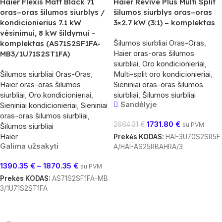
Haier Flexis Matt Black 71
Haier Revive Plus Multi Split
oras–oras šilumos siurblys /
šilumos siurblys oras–oras
kondicionierius 7.1 kW
3×2.7 kW (3:1) – komplektas
vėsinimui, 8 kW šildymui –
Šilumos siurbliai Oras-Oras
,
komplektas (AS71S2SF1FA-
Haier oras-oras šilumos
MB3/1U71S2ST1FA)
siurbliai
,
Oro kondicionieriai
,
Šilumos siurbliai Oras-Oras
,
Multi-split oro kondicionieriai
,
Haier oras-oras šilumos
Sieniniai oras-oras šilumos
siurbliai
,
Oro kondicionieriai
,
siurbliai
,
Šilumos siurbliai
Sandėlyje
Sieniniai kondicionieriai
,
Sieniniai
oras-oras šilumos siurbliai
,
1731.80
€
2664.31
€
su PVM
Šilumos siurbliai
Haier
Prekės KODAS:
HAI-3U70S2SR5F
Galima užsakyti
A/HAI-AS25RBAHRA/3
Į Krepšelį
1390.35
€
–
1870.35
€
su PVM
Prekės KODAS:
AS71S2SF1FA-MB
3/1U71S2ST1FA
Pasirinkti Savybes