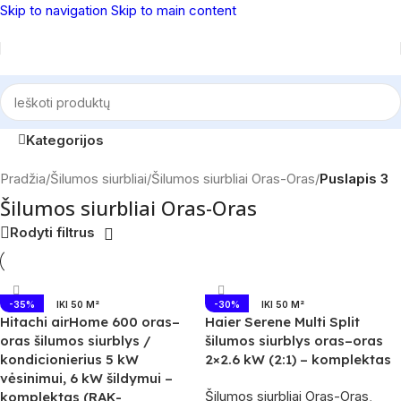
Skip to navigation
Skip to main content
Kategorijos
Pradžia
/
Šilumos siurbliai
/
Šilumos siurbliai Oras-Oras
/
Puslapis 3
Šilumos siurbliai Oras-Oras
Rodyti filtrus
-35%
IKI 50 M²
-30%
IKI 50 M²
Hitachi airHome 600 oras–
Haier Serene Multi Split
oras šilumos siurblys /
šilumos siurblys oras–oras
kondicionierius 5 kW
2×2.6 kW (2:1) – komplektas
vėsinimui, 6 kW šildymui –
Šilumos siurbliai Oras-Oras
,
komplektas (RAK-