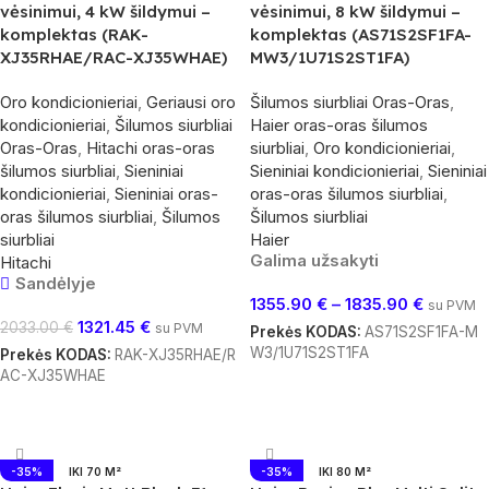
vėsinimui, 4 kW šildymui –
vėsinimui, 8 kW šildymui –
komplektas (RAK-
komplektas (AS71S2SF1FA-
XJ35RHAE/RAC-XJ35WHAE)
MW3/1U71S2ST1FA)
Oro kondicionieriai
,
Geriausi oro
Šilumos siurbliai Oras-Oras
,
kondicionieriai
,
Šilumos siurbliai
Haier oras-oras šilumos
Oras-Oras
,
Hitachi oras-oras
siurbliai
,
Oro kondicionieriai
,
šilumos siurbliai
,
Sieniniai
Sieniniai kondicionieriai
,
Sieniniai
kondicionieriai
,
Sieniniai oras-
oras-oras šilumos siurbliai
,
oras šilumos siurbliai
,
Šilumos
Šilumos siurbliai
siurbliai
Haier
Galima užsakyti
Hitachi
Sandėlyje
1355.90
€
–
1835.90
€
su PVM
1321.45
€
2033.00
€
su PVM
Prekės KODAS:
AS71S2SF1FA-M
W3/1U71S2ST1FA
Prekės KODAS:
RAK-XJ35RHAE/R
AC-XJ35WHAE
Pasirinkti Savybes
Į Krepšelį
-35%
IKI 70 M²
-35%
IKI 80 M²