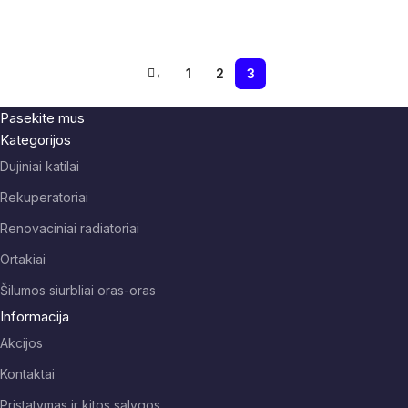
Į Krepšelį
←
1
2
3
Pasekite mus
Kategorijos
Dujiniai katilai
Rekuperatoriai
Renovaciniai radiatoriai
Ortakiai
Šilumos siurbliai oras-oras
Informacija
Akcijos
Kontaktai
Pristatymas ir kitos sąlygos