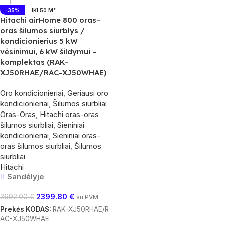
-35%
IKI 50 M²
Hitachi airHome 800 oras–
oras šilumos siurblys /
kondicionierius 5 kW
vėsinimui, 6 kW šildymui –
komplektas (RAK-
XJ50RHAE/RAC-XJ50WHAE)
Oro kondicionieriai
,
Geriausi oro
kondicionieriai
,
Šilumos siurbliai
Oras-Oras
,
Hitachi oras-oras
šilumos siurbliai
,
Sieniniai
kondicionieriai
,
Sieniniai oras-
oras šilumos siurbliai
,
Šilumos
siurbliai
Hitachi
Sandėlyje
2399.80
€
3692.00
€
su PVM
Prekės KODAS:
RAK-XJ50RHAE/R
AC-XJ50WHAE