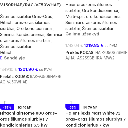
Haier oras-oras šilumos
VJ50RHAE/RAC-VJ50WHAE)
siurbliai
,
Oro kondicionieriai
,
Šilumos siurbliai Oras-Oras
,
Multi-split oro kondicionieriai
,
Hitachi oras-oras šilumos
Sieniniai oras-oras šilumos
siurbliai
,
Oro kondicionieriai
,
siurbliai
,
Šilumos siurbliai
Galima užsakyti
Sieniniai kondicionieriai
,
Sieniniai
oras-oras šilumos siurbliai
,
1219.85
€
1742.64
€
su PVM
Šilumos siurbliai
Hitachi
Prekės KODAS:
HAI-2U50S2SM1F
Sandėlyje
A/HAI-AS25SBBHRA-MW/2
Į Krepšelį
1201.90
€
1849.10
€
su PVM
Prekės KODAS:
RAK-VJ50RHAE/R
AC-VJ50WHAE
Į Krepšelį
-35%
IKI 40 M²
-35%
IKI 70 M²
Hitachi airHome 800 oras–
Haier Flexis Matt White 71
oras šilumos siurblys /
oras–oras šilumos siurblys /
kondicionierius 3.5 kW
kondicionierius 7 kW