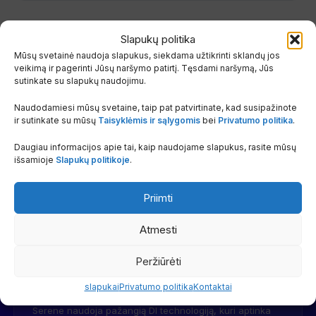
Slapukų politika
Mūsų svetainė naudoja slapukus, siekdama užtikrinti sklandų jos
veikimą ir pagerinti Jūsų naršymo patirtį. Tęsdami naršymą, Jūs
DIRBTINIS INTELEKTAS
sutinkate su slapukų naudojimu.
Pažangus DI valdymas
Naudodamiesi mūsų svetaine, taip pat patvirtinate, kad susipažinote
ir sutinkate su mūsų
Taisyklėmis ir sąlygomis
bei
Privatumo politika
.
Serene leidžia patirti naują išmanaus oro kondicionavimo
evoliuciją, kurioje pažangiausia inžinerija susitinka su dirbtiniu
Daugiau informacijos apie tai, kaip naudojame slapukus, rasite mūsų
išsamioje
Slapukų politikoje
.
intelektu, suteikdama neprilygstamą komfortą ir
efektyvumą.
Priimti
Atmesti
🧠
Peržiūrėti
DI Eco jutiklis
slapukai
Privatumo politika
Kontaktai
Serene naudoja pažangią DI technologiją, kuri aptinka