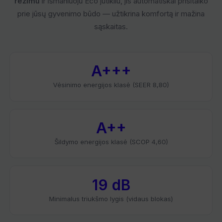
režimu
ir išmaniuoju Eco jutikliu, jis automatiškai prisitaiko
prie jūsų gyvenimo būdo — užtikrina komfortą ir mažina
sąskaitas.
A+++
Vėsinimo energijos klasė (SEER 8,80)
A++
Šildymo energijos klasė (SCOP 4,60)
19 dB
Minimalus triukšmo lygis (vidaus blokas)