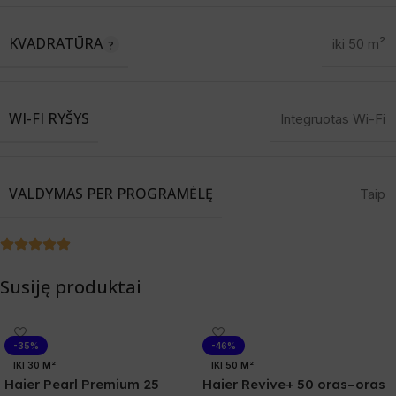
KVADRATŪRA
iki 50 m²
WI-FI RYŠYS
Integruotas Wi-Fi
VALDYMAS PER PROGRAMĖLĘ
Taip
Susiję produktai
-35%
-46%
IKI 30 M²
IKI 50 M²
Haier Pearl Premium 25
Haier Revive+ 50 oras–oras