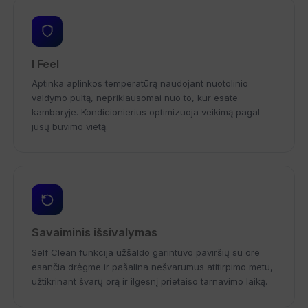
I Feel
Aptinka aplinkos temperatūrą naudojant nuotolinio
valdymo pultą, nepriklausomai nuo to, kur esate
kambaryje. Kondicionierius optimizuoja veikimą pagal
jūsų buvimo vietą.
Savaiminis išsivalymas
Self Clean funkcija užšaldo garintuvo paviršių su ore
esančia drėgme ir pašalina nešvarumus atitirpimo metu,
užtikrinant švarų orą ir ilgesnį prietaiso tarnavimo laiką.