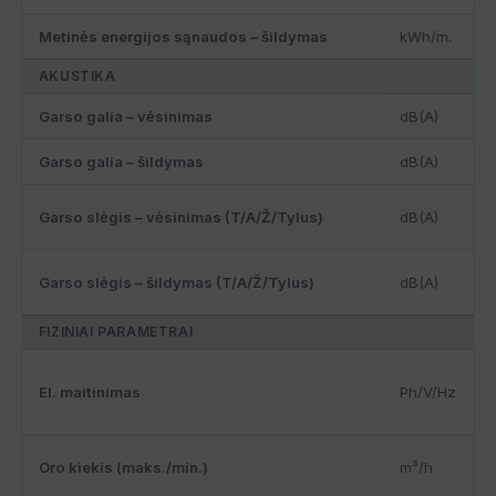
Metinės energijos sąnaudos – šildymas
kWh/m.
AKUSTIKA
Garso galia – vėsinimas
dB(A)
Garso galia – šildymas
dB(A)
Garso slėgis – vėsinimas (T/A/Ž/Tylus)
dB(A)
Garso slėgis – šildymas (T/A/Ž/Tylus)
dB(A)
FIZINIAI PARAMETRAI
El. maitinimas
Ph/V/Hz
Oro kiekis (maks./min.)
m³/h