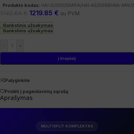
Produkto kodas:
HAI-2U50S2SM1FA/HAI-AS25SBBHRA-MW/2
1219.85
€
1742.64
€
su PVM
Išankstinis užsakymas
Išankstinis užsakymas
-
+
Į Krepšelį
Palyginkite
Pridėti į pageidavimų sąrašą
Aprašymas
MULTISPLIT KOMPLEKTAS