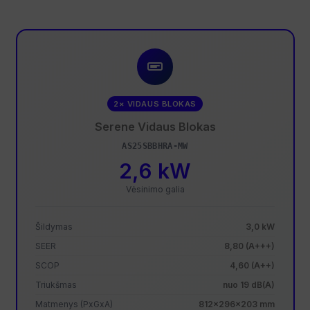
2× VIDAUS BLOKAS
Serene Vidaus Blokas
AS25SBBHRA-MW
2,6 kW
Vėsinimo galia
Šildymas
3,0 kW
SEER
8,80 (A+++)
SCOP
4,60 (A++)
Triukšmas
nuo 19 dB(A)
Matmenys (PxGxA)
812×296×203 mm