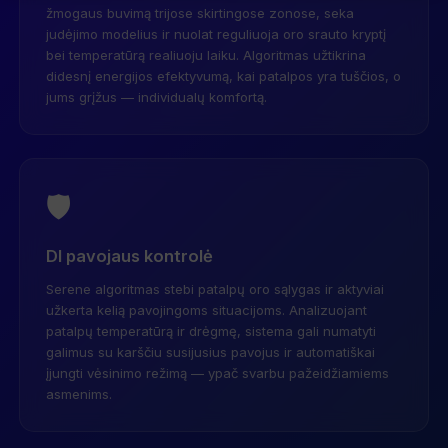
žmogaus buvimą trijose skirtingose zonose, seka
judėjimo modelius ir nuolat reguliuoja oro srauto kryptį
bei temperatūrą realiuoju laiku. Algoritmas užtikrina
didesnį energijos efektyvumą, kai patalpos yra tuščios, o
jums grįžus — individualų komfortą.
🛡️
DI pavojaus kontrolė
Serene algoritmas stebi patalpų oro sąlygas ir aktyviai
užkerta kelią pavojingoms situacijoms. Analizuojant
patalpų temperatūrą ir drėgmę, sistema gali numatyti
galimus su karščiu susijusius pavojus ir automatiškai
įjungti vėsinimo režimą — ypač svarbu pažeidžiamiems
asmenims.