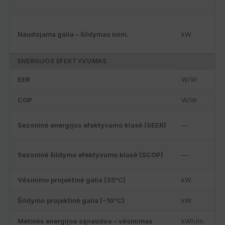
Naudojama galia – šildymas nom.
kW
ENERGIJOS EFEKTYVUMAS
EER
W/W
COP
W/W
Sezoninė energijos efektyvumo klasė (SEER)
—
Sezoninė šildymo efektyvumo klasė (SCOP)
—
Vėsinimo projektinė galia (35°C)
kW
Šildymo projektinė galia (−10°C)
kW
Metinės energijos sąnaudos – vėsinimas
kWh/m.