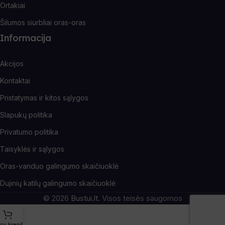
Ortakiai
Šilumos siurbliai oras-oras
Informacija
Akcijos
Kontaktai
Pristatymas ir kitos sąlygos
Slapukų politika
Privatumo politika
Taisyklės ir sąlygos
Oras-vanduo galingumo skaičiuoklė
Dujinių katilų galingumo skaičiuoklė
© 2026
Bustui.lt
. Visos teisės saugomos
kių krepšelis