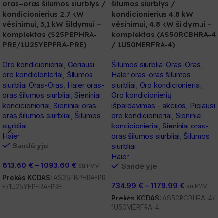
oras–oras šilumos siurblys /
šilumos siurblys /
kondicionierius 2.7 kW
kondicionierius 4.8 kW
vėsinimui, 3,1 kW šildymui –
vėsinimui, 4.8 kW šildymui –
komplektas (S25PBPHRA-
komplektas (AS50RCBHRA-4
PRE/1U25YEPFRA-PRE)
/ 1U50MERFRA-4)
Oro kondicionieriai
,
Geriausi
Šilumos siurbliai Oras-Oras
,
oro kondicionieriai
,
Šilumos
Haier oras-oras šilumos
siurbliai Oras-Oras
,
Haier oras-
siurbliai
,
Oro kondicionieriai
,
oras šilumos siurbliai
,
Sieniniai
Oro kondicionierių
kondicionieriai
,
Sieniniai oras-
išpardavimas - akcijos
,
Pigiausi
oras šilumos siurbliai
,
Šilumos
oro kondicionieriai
,
Sieniniai
siurbliai
kondicionieriai
,
Sieniniai oras-
Haier
oras šilumos siurbliai
,
Šilumos
Sandėlyje
siurbliai
Haier
613.60
€
–
1093.60
€
Sandėlyje
su PVM
Prekės KODAS:
AS25PBPHRA-PR
734.99
€
–
1179.99
€
su PVM
E/1U25YEPFRA-PRE
Prekės KODAS:
AS50RCBHRA-4/
Pasirinkti Savybes
1U50MERFRA-4