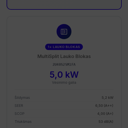
1× LAUKO BLOKAS
MultiSplit Lauko Blokas
2U40S2SM1FA
5,0 kW
Vėsinimo galia
Šildymas
5,2 kW
SEER
6,50 (A++)
SCOP
4,00 (A+)
Triukšmas
53 dB(A)