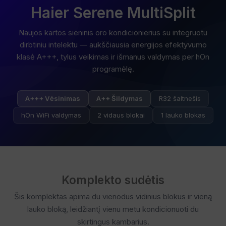
Haier Serene MultiSplit
Naujos kartos sieninis oro kondicionierius su integruotu
dirbtiniu intelektu — aukščiausia energijos efektyvumo
klasė A+++, tylus veikimas ir išmanus valdymas per hOn
programėlę.
A+++ Vėsinimas
A++ Šildymas
R32 šaltnešis
hOn WiFi valdymas
2 vidaus blokai
1 lauko blokas
Komplekto sudėtis
Šis komplektas apima du vienodus vidinius blokus ir vieną
lauko bloką, leidžiantį vienu metu kondicionuoti du
skirtingus kambarius.