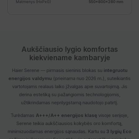
Matmenys (HxPxG)
550×800×280 mm
Aukščiausio lygio komfortas
kiekviename kambaryje
Haier Serene — pirmasis sieninis blokas su
integruotu
energijos valdymu
(prieinama nuo 2026 m.), suteikiantis
vartotojams realaus laiko įžvalgas apie suvartojimą. Jis
derina estetiką su pažangiomis technologijomis,
užtikrindamas neprilygstamą naudotojo patirtį.
Turėdamas
A+++/A++ energijos klasę
visoje serijoje,
Serene teikia aukščiausios kokybės oro komfortą,
minimizuodamas energijos sąnaudas. Kartu su
3 lygių Eco