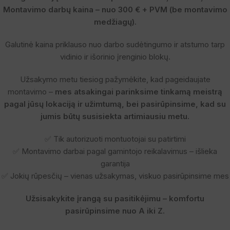
Montavimo darbų kaina – nuo 300 € + PVM (be montavimo
medžiagų).
Galutinė kaina priklauso nuo darbo sudėtingumo ir atstumo tarp
vidinio ir išorinio įrenginio blokų.
Užsakymo metu tiesiog pažymėkite, kad pageidaujate
montavimo –
mes atsakingai parinksime tinkamą meistrą
pagal jūsų lokaciją ir užimtumą, bei pasirūpinsime, kad su
jumis būtų susisiekta artimiausiu metu.
✅ Tik autorizuoti montuotojai su patirtimi
✅ Montavimo darbai pagal gamintojo reikalavimus – išlieka
garantija
✅ Jokių rūpesčių – vienas užsakymas, viskuo pasirūpinsime mes
Užsisakykite įrangą su pasitikėjimu – komfortu
pasirūpinsime nuo A iki Z.