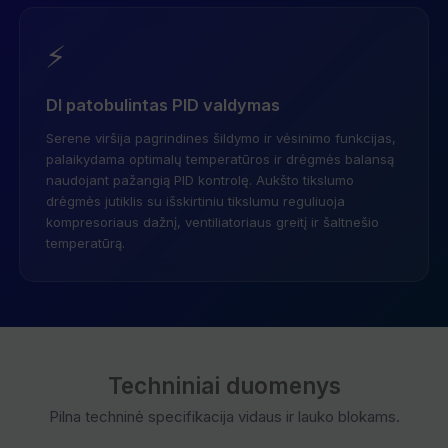
⚡
DI patobulintas PID valdymas
Serene viršija pagrindines šildymo ir vėsinimo funkcijas,
palaikydama optimalų temperatūros ir drėgmės balansą
naudojant pažangią PID kontrolę. Aukšto tikslumo
drėgmės jutiklis su išskirtiniu tikslumu reguliuoja
kompresoriaus dažnį, ventiliatoriaus greitį ir šaltnešio
temperatūrą.
Techniniai duomenys
Pilna techninė specifikacija vidaus ir lauko blokams.