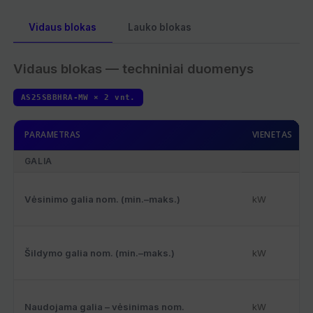
Vidaus blokas
Lauko blokas
Vidaus blokas — techniniai duomenys
AS25SBBHRA-MW × 2 vnt.
PARAMETRAS
VIENETAS
GALIA
Vėsinimo galia nom. (min.–maks.)
kW
Šildymo galia nom. (min.–maks.)
kW
Naudojama galia – vėsinimas nom.
kW