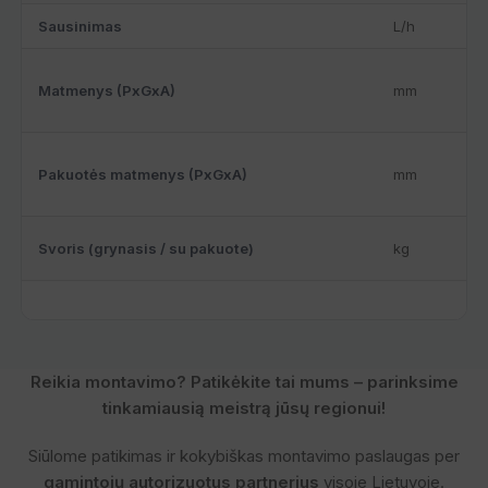
Sausinimas
L/h
Matmenys (PxGxA)
mm
Pakuotės matmenys (PxGxA)
mm
Svoris (grynasis / su pakuote)
kg
Reikia montavimo? Patikėkite tai mums – parinksime
tinkamiausią meistrą jūsų regionui!
Siūlome patikimas ir kokybiškas montavimo paslaugas per
gamintojų autorizuotus partnerius
visoje Lietuvoje.