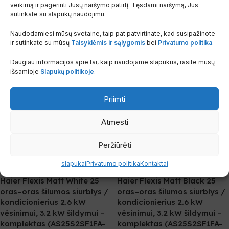
Prekės KODAS:
AS50RCBHRA-4/1
veikimą ir pagerinti Jūsų naršymo patirtį. Tęsdami naršymą, Jūs
U50MERFRA-4
sutinkate su slapukų naudojimu.
Pasirinkti Savybes
Naudodamiesi mūsų svetaine, taip pat patvirtinate, kad susipažinote
ir sutinkate su mūsų
Taisyklėmis ir sąlygomis
bei
Privatumo politika
.
Daugiau informacijos apie tai, kaip naudojame slapukus, rasite mūsų
išsamioje
Slapukų politikoje
.
Priimti
Atmesti
Peržiūrėti
-35%
-35%
slapukai
Privatumo politika
Kontaktai
IKI 30 M²
IKI 30 M²
Haier Flexis Matt White 25
Haier Flexis Matt Black 25
oras–oras šilumos siurblys /
oras–oras šilumos siurblys /
kondicionierius 2.6 kW
kondicionierius 2.6 kW
vėsinimui, 3.2 kW šildymui –
vėsinimui, 3.2 kW šildymui –
komplektas (AS25S2SF1FA-
komplektas (AS25S2SF1FA-