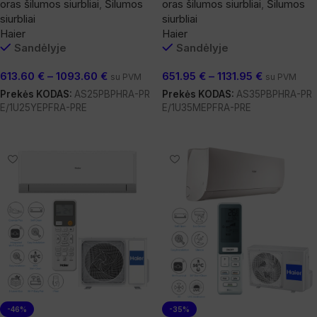
oras šilumos siurbliai
,
Šilumos
oras šilumos siurbliai
,
Šilumos
siurbliai
siurbliai
Haier
Haier
Sandėlyje
Sandėlyje
613.60
€
–
1093.60
€
651.95
€
–
1131.95
€
su PVM
su PVM
Prekės KODAS:
AS25PBPHRA-PR
Prekės KODAS:
AS35PBPHRA-PR
E/1U25YEPFRA-PRE
E/1U35MEPFRA-PRE
Pasirinkti Savybes
Pasirinkti Savybes
-46%
-35%