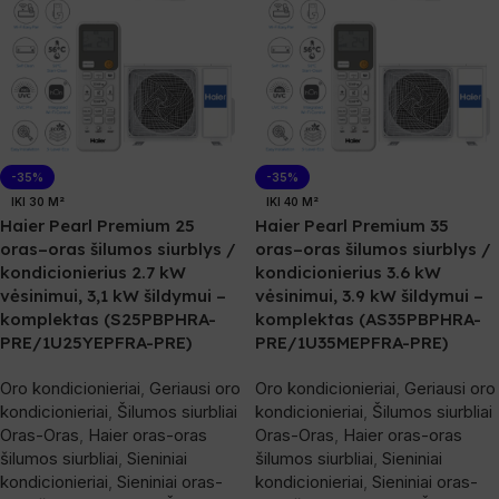
-35%
-35%
IKI 30 M²
IKI 40 M²
Haier Pearl Premium 25
Haier Pearl Premium 35
oras–oras šilumos siurblys /
oras–oras šilumos siurblys /
kondicionierius 2.7 kW
kondicionierius 3.6 kW
vėsinimui, 3,1 kW šildymui –
vėsinimui, 3.9 kW šildymui –
komplektas (S25PBPHRA-
komplektas (AS35PBPHRA-
PRE/1U25YEPFRA-PRE)
PRE/1U35MEPFRA-PRE)
Oro kondicionieriai
,
Geriausi oro
Oro kondicionieriai
,
Geriausi oro
kondicionieriai
,
Šilumos siurbliai
kondicionieriai
,
Šilumos siurbliai
Oras-Oras
,
Haier oras-oras
Oras-Oras
,
Haier oras-oras
šilumos siurbliai
,
Sieniniai
šilumos siurbliai
,
Sieniniai
kondicionieriai
,
Sieniniai oras-
kondicionieriai
,
Sieniniai oras-