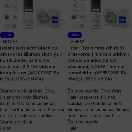
-35%
-35%
IKI 30 M²
IKI 40 M²
Haier Flexis Matt Black 20
Haier Flexis Matt White 35
oras–oras šilumos siurblys /
oras–oras šilumos siurblys /
kondicionierius 2.6 kW
kondicionierius 3.5 kW
vėsinimui, 3.2 kW šildymui –
vėsinimui, 4.2 kW šildymui –
komplektas (AS20S2SF1FA-
komplektas (AS35S2SF1FA-
MB3/1U25S2SM1FA)
MW3/1U35S2SM1FA)
Šilumos siurbliai Oras-Oras
,
Šilumos siurbliai Oras-Oras
,
Haier oras-oras šilumos
Haier oras-oras šilumos
siurbliai
,
Oro kondicionieriai
,
siurbliai
,
Oro kondicionieriai
,
Sieniniai kondicionieriai
,
Sieniniai
Sieniniai kondicionieriai
,
Sieniniai
oras-oras šilumos siurbliai
,
oras-oras šilumos siurbliai
,
Šilumos siurbliai
Šilumos siurbliai
Haier
Haier