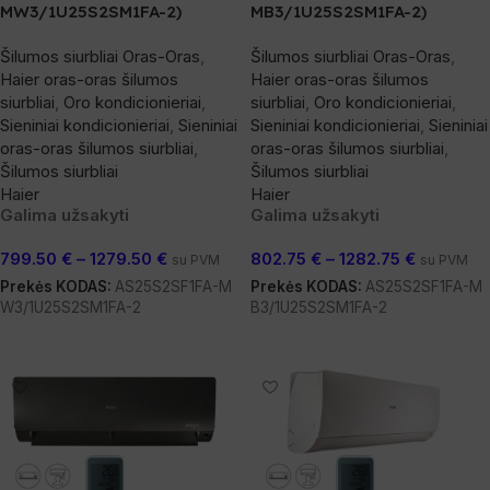
MW3/1U25S2SM1FA-2)
MB3/1U25S2SM1FA-2)
Šilumos siurbliai Oras-Oras
,
Šilumos siurbliai Oras-Oras
,
Haier oras-oras šilumos
Haier oras-oras šilumos
siurbliai
,
Oro kondicionieriai
,
siurbliai
,
Oro kondicionieriai
,
Sieniniai kondicionieriai
,
Sieniniai
Sieniniai kondicionieriai
,
Sieniniai
oras-oras šilumos siurbliai
,
oras-oras šilumos siurbliai
,
Šilumos siurbliai
Šilumos siurbliai
Haier
Haier
Galima užsakyti
Galima užsakyti
799.50
€
–
1279.50
€
802.75
€
–
1282.75
€
su PVM
su PVM
Prekės KODAS:
AS25S2SF1FA-M
Prekės KODAS:
AS25S2SF1FA-M
W3/1U25S2SM1FA-2
B3/1U25S2SM1FA-2
Pasirinkti Savybes
Pasirinkti Savybes