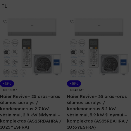
-48%
-45%
IKI 30 M²
IKI 40 M²
Haier Revive+ 25 oras–oras
Haier Revive+ 35 oras–oras
šilumos siurblys /
šilumos siurblys /
kondicionierius 2.7 kW
kondicionierius 3.2 kW
vėsinimui, 2.9 kW šildymui –
vėsinimui, 3.9 kW šildymui –
komplektas (AS25RBAHRA /
komplektas (AS35RBAHRA /
1U25YESFRA)
1U35YESFRA)