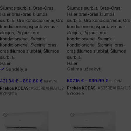
Šilumos siurbliai Oras-Oras
,
Šilumos siurbliai Oras-Oras
,
Haier oras-oras šilumos
Haier oras-oras šilumos
siurbliai
,
Oro kondicionieriai
,
Oro
siurbliai
,
Oro kondicionieriai
,
Oro
kondicionierių išpardavimas -
kondicionierių išpardavimas -
akcijos
,
Pigiausi oro
akcijos
,
Pigiausi oro
kondicionieriai
,
Sieniniai
kondicionieriai
,
Sieniniai
kondicionieriai
,
Sieniniai oras-
kondicionieriai
,
Sieniniai oras-
oras šilumos siurbliai
,
Šilumos
oras šilumos siurbliai
,
Šilumos
siurbliai
siurbliai
Haier
Haier
Galima užsakyti
Sandėlyje
507.15
€
–
939.99
€
431.34
€
–
890.80
€
su PVM
su PVM
Prekės KODAS:
AS35RBAHRA/1U3
Prekės KODAS:
AS25RBAHRA/1U2
5YESFRA
5YESFRA
Pasirinkti Savybes
Pasirinkti Savybes