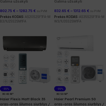
Galima užsakyti
Galima užsakyti
802.75
€
–
1282.75
€
832.65
€
–
1312.65
€
su PVM
su PVM
Prekės KODAS:
AS20S2SF1FA-M
Prekės KODAS:
AS35S2SF1FA-M
B3/1U25S2SM1FA
W3/1U35S2SM1FA
Pasirinkti Savybes
Pasirinkti Savybes
-35%
-35%
IKI 40 M²
IKI 50 M²
Haier Flexis Matt Black 35
Haier Pearl Premium 50
oras–oras šilumos siurblys /
oras–oras šilumos siurblys /