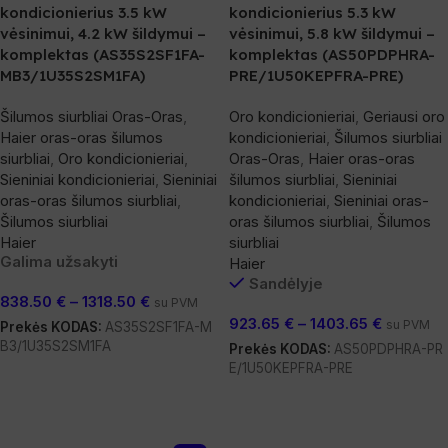
kondicionierius 3.5 kW
kondicionierius 5.3 kW
vėsinimui, 4.2 kW šildymui –
vėsinimui, 5.8 kW šildymui –
komplektas (AS35S2SF1FA-
komplektas (AS50PDPHRA-
MB3/1U35S2SM1FA)
PRE/1U50KEPFRA-PRE)
Šilumos siurbliai Oras-Oras
,
Oro kondicionieriai
,
Geriausi oro
Haier oras-oras šilumos
kondicionieriai
,
Šilumos siurbliai
siurbliai
,
Oro kondicionieriai
,
Oras-Oras
,
Haier oras-oras
Sieniniai kondicionieriai
,
Sieniniai
šilumos siurbliai
,
Sieniniai
oras-oras šilumos siurbliai
,
kondicionieriai
,
Sieniniai oras-
Šilumos siurbliai
oras šilumos siurbliai
,
Šilumos
Haier
siurbliai
Galima užsakyti
Haier
Sandėlyje
838.50
€
–
1318.50
€
su PVM
923.65
€
–
1403.65
€
su PVM
Prekės KODAS:
AS35S2SF1FA-M
B3/1U35S2SM1FA
Prekės KODAS:
AS50PDPHRA-PR
E/1U50KEPFRA-PRE
Pasirinkti Savybes
Pasirinkti Savybes