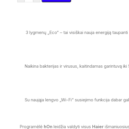
3 lygmenų „Eco“ – tai visiškai nauja energiją taupanti f
Naikina bakterijas ir virusus, kaitindamas garintuvą i
Su naująja lengvo „Wi-Fi“ susiejimo funkcija dabar ga
Programėlė
hOn
leidžia valdyti visus
Haier
išmaniuosius