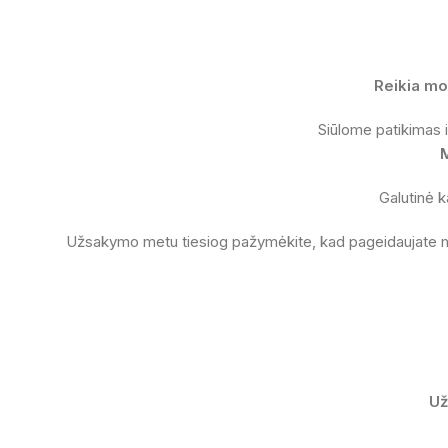
Reikia mo
Siūlome patikimas
Galutinė k
Užsakymo metu tiesiog pažymėkite, kad pageidaujate
Už