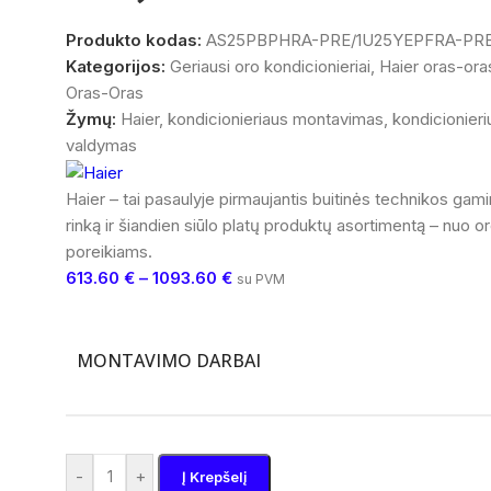
Produkto kodas:
AS25PBPHRA-PRE/1U25YEPFRA-PR
Kategorijos:
Geriausi oro kondicionieriai
,
Haier oras-oras
Oras-Oras
Žymų:
Haier
,
kondicionieriaus montavimas
,
kondicionieri
valdymas
Haier – tai pasaulyje pirmaujantis buitinės technikos gamin
rinką ir šiandien siūlo platų produktų asortimentą – nuo 
poreikiams.
613.60
€
–
1093.60
€
su PVM
MONTAVIMO DARBAI
-
+
Į Krepšelį