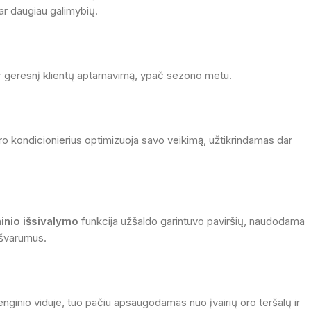
ar daugiau galimybių.
 ir geresnį klientų aptarnavimą, ypač sezono metu.
o kondicionierius optimizuoja savo veikimą, užtikrindamas dar
inio išsivalymo
funkcija užšaldo garintuvo paviršių, naudodama
ešvarumus.
renginio viduje, tuo pačiu apsaugodamas nuo įvairių oro teršalų ir