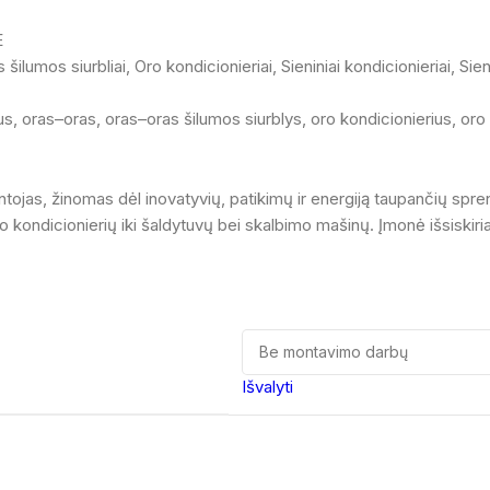
E
 šilumos siurbliai
,
Oro kondicionieriai
,
Sieniniai kondicionieriai
,
Sien
us
,
oras–oras
,
oras–oras šilumos siurblys
,
oro kondicionierius
,
oro
tojas, žinomas dėl inovatyvių, patikimų ir energiją taupančių sprend
oro kondicionierių iki šaldytuvų bei skalbimo mašinų. Įmonė išsiski
Išvalyti