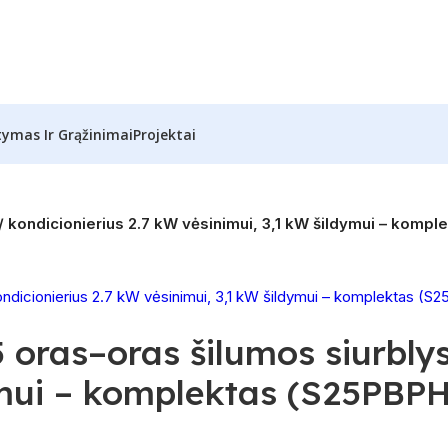
tymas Ir Grąžinimai
Projektai
 / kondicionierius 2.7 kW vėsinimui, 3,1 kW šildymui – k
oras–oras šilumos siurblys
dymui – komplektas (S25P