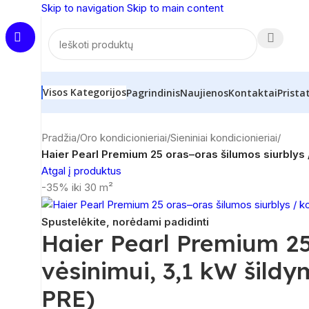
Skip to navigation
Skip to main content
Visos Kategorijos
Pagrindinis
Naujienos
Kontaktai
Prista
Pradžia
/
Oro kondicionieriai
/
Sieniniai kondicionieriai
/
Haier Pearl Premium 25 oras–oras šilumos siurblys
Atgal į produktus
-35%
iki 30 m²
Spustelėkite, norėdami padidinti
Haier Pearl Premium 25 
vėsinimui, 3,1 kW šil
PRE)