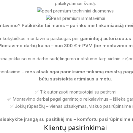
palaikydamas švarą.
ntavimo? Patikėkite tai mums – parinksime tinkamiausią meis
 ir kokybiškas montavimo paslaugas per
gamintojų autorizuotus 
Montavimo darbų kaina – nuo 300 € + PVM (be montavimo m
aina priklauso nuo darbo sudėtingumo ir atstumo tarp vidinio ir išori
 montavimo –
mes atsakingai parinksime tinkamą meistrą pagal
būtų susisiekta artimiausiu metu.
✅ Tik autorizuoti montuotojai su patirtimi
✅ Montavimo darbai pagal gamintojo reikalavimus – išlieka gar
✅ Jokių rūpesčių – vienas užsakymas, viskuo pasirūpinsime
sisakykite įrangą su pasitikėjimu – komfortu pasirūpinsime n
Klientų pasirinkimai