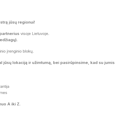
trą jūsų regionui!
partnerius
visoje Lietuvoje.
edžiagų).
nio įrenginio blokų.
 jūsų lokaciją ir užimtumą, bei pasirūpinsime, kad su jumis
antija
 mes
uo A iki Z.