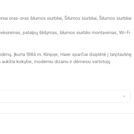
iniai oras-oras šilumos siurbliai
,
Šilumos siurbliai
,
Šilumos siurbliai
 vėsinimas
,
patalpų šildymas
,
šilumos siurblio montavimas
,
Wi-Fi
imų. Įkurta 1984 m. Kinijoje, Haier sparčiai išsiplėtė į tarptautinę
ria aukšta kokybe, moderniu dizainu ir dėmesiu vartotojų