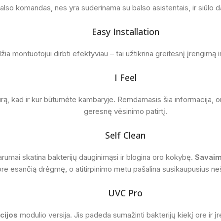
balso komandas, nes yra suderinama su balso asistentais, ir siūlo d
Easy Installation
a montuotojui dirbti efektyviau – tai užtikrina greitesnį įrengimą
I Feel
rą, kad ir kur būtumėte kambaryje. Remdamasis šia informacija, or
geresnę vėsinimo patirtį.
Self Clean
rumai skatina bakterijų dauginimąsi ir blogina oro kokybę.
Savaim
ore esančią drėgmę, o atitirpinimo metu pašalina susikaupusius n
UVC Pro
cijos
modulio versija. Jis padeda sumažinti bakterijų kiekį ore ir į