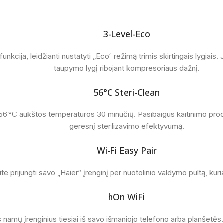
3-Level-Eco
unkcija, leidžianti nustatyti „Eco“ režimą trimis skirtingais lygiais. 
taupymo lygį ribojant kompresoriaus dažnį.
56°C Steri-Clean
ki 56 °C aukštos temperatūros 30 minučių. Pasibaigus kaitinimo proce
geresnį sterilizavimo efektyvumą.
Wi-Fi Easy Pair
lite prijungti savo „Haier“ įrenginį per nuotolinio valdymo pultą, 
hOn WiFi
 namų įrenginius tiesiai iš savo išmaniojo telefono arba planšetės.