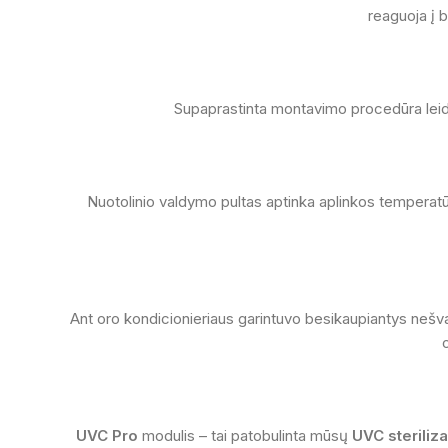
reaguoja į 
Supaprastinta montavimo procedūra leidži
Nuotolinio valdymo pultas aptinka aplinkos temperatū
Ant oro kondicionieriaus garintuvo besikaupiantys nešva
UVC Pro
modulis – tai patobulinta mūsų
UVC steriliza