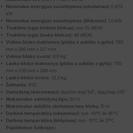
Nominalus energijos suvartojimas (vėsinimas):
0,875
kW
Nominalus energijos suvartojimas (šildymas):
1,0 kW
Triukšmo lygis (vidinis blokas):
nuo 25 dB(A)
Triukšmo lygis (lauko blokas):
48 dB(A)
Vidinio bloko matmenys (plotis x aukštis x gylis):
780
mm x 280 mm x 227 mm
Vidinio bloko svoris:
8,6 kg
Lauko bloko matmenys (plotis x aukštis x gylis):
750
mm x 530 mm x 288 mm
Lauko bloko svoris:
32,5 kg
Šaltnešis:
R32
Vamzdynų skersmenys:
skysčio linija 1/4″, dujų linija 3/8″
Maksimalus vamzdynų ilgis:
20 m
Maksimalus aukščio skirtumas tarp blokų:
10 m
Darbinė temperatūra (vėsinimas):
nuo -10°C iki 46°C
Darbinė temperatūra (šildymas):
nuo -15°C iki 21°C
Papildomos funkcijos: