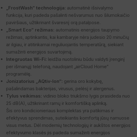
„FrostWash“ technologija:
automatinė išsivalymo
funkcija, kuri padeda pašalinti nešvarumus nuo šilumokaičio
paviršiaus, užtikrinant švaresnį orą patalpose.
„Smart Eco“ režimas:
automatinis energijos taupymo
režimas, aptinkantis, kai kambaryje nėra judesio 20 minučių
ar ilgiau, ir atitinkamai reguliuojantis temperatūrą, siekiant
sumažinti energijos suvartojimą.
Integruotas Wi-Fi:
leidžia nuotoliniu būdu valdyti įrenginį
per išmanųjį telefoną, naudojant „airCloud Home“
programėlę.
Jonizatorius „AQtiv-Ion“:
gerina oro kokybę,
pašalindamas bakterijas, virusus, pelėsį ir alergenus.
Tylus veikimas:
vidinio bloko triukšmo lygis prasideda nuo
25 dB(A), užtikrinant ramų ir komfortišką aplinką.
Šis oro kondicionieriaus komplektas yra patikimas ir
efektyvus sprendimas, suteikiantis komfortą jūsų namuose
visus metus. Dėl modernių technologijų ir aukštos energijos
efektyvumo klasės jis padeda sumažinti energijos