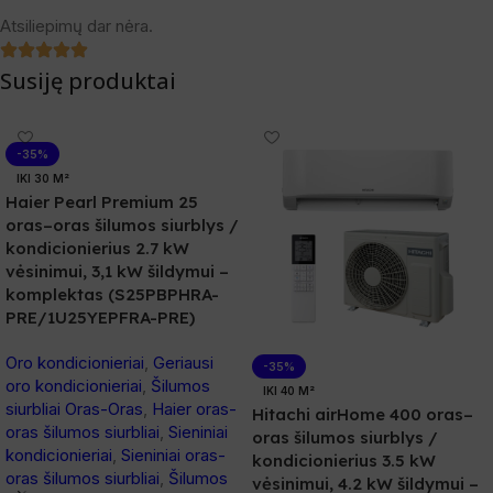
Atsiliepimų dar nėra.
Susiję produktai
-35%
IKI 30 M²
Haier Pearl Premium 25
oras–oras šilumos siurblys /
kondicionierius 2.7 kW
vėsinimui, 3,1 kW šildymui –
komplektas (S25PBPHRA-
PRE/1U25YEPFRA-PRE)
Oro kondicionieriai
,
Geriausi
-35%
oro kondicionieriai
,
Šilumos
IKI 40 M²
siurbliai Oras-Oras
,
Haier oras-
Hitachi airHome 400 oras–
oras šilumos siurbliai
,
Sieniniai
oras šilumos siurblys /
kondicionieriai
,
Sieniniai oras-
kondicionierius 3.5 kW
oras šilumos siurbliai
,
Šilumos
vėsinimui, 4.2 kW šildymui –