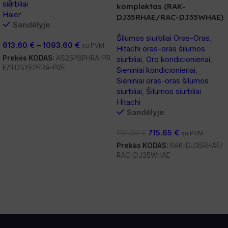
siurbliai
komplektas (RAK-
Haier
DJ35RHAE/RAC-DJ35WHAE)
Sandėlyje
Šilumos siurbliai Oras-Oras
,
613.60
€
–
1093.60
€
su PVM
Hitachi oras-oras šilumos
Prekės KODAS:
AS25PBPHRA-PR
siurbliai
,
Oro kondicionieriai
,
E/1U25YEPFRA-PRE
Sieniniai kondicionieriai
,
Sieniniai oras-oras šilumos
Pasirinkti Savybes
siurbliai
,
Šilumos siurbliai
Hitachi
Sandėlyje
715.65
€
1101.00
€
su PVM
Prekės KODAS:
RAK-DJ35RHAE/
RAC-DJ35WHAE
Į Krepšelį