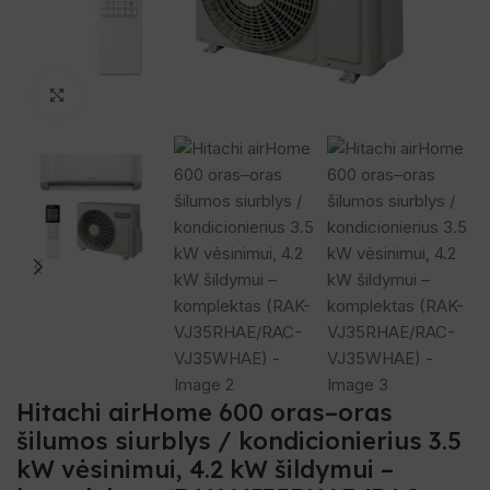
Spustelėkite, norėdami padidinti
Hitachi airHome 600 oras–oras
šilumos siurblys / kondicionierius 3.5
kW vėsinimui, 4.2 kW šildymui –