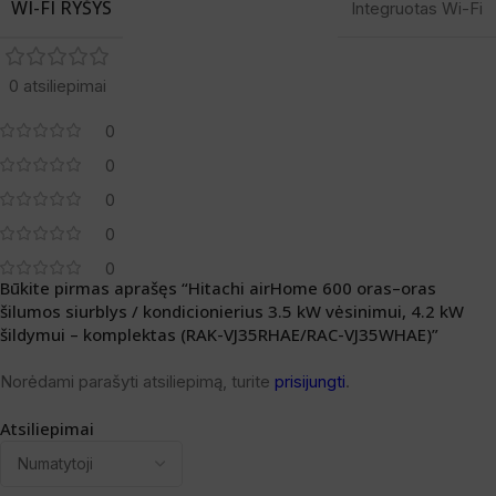
WI-FI RYŠYS
Integruotas Wi-Fi
0 atsiliepimai
0
0
0
0
0
Būkite pirmas aprašęs “Hitachi airHome 600 oras–oras
šilumos siurblys / kondicionierius 3.5 kW vėsinimui, 4.2 kW
šildymui – komplektas (RAK-VJ35RHAE/RAC-VJ35WHAE)”
Norėdami parašyti atsiliepimą, turite
prisijungti
.
Atsiliepimai