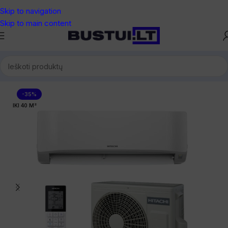
Skip to navigation
Skip to main content
Pradžia
/
Oro kondicionieriai
/
Sieniniai kondicionieriai
-35%
IKI 40 M²