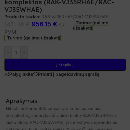
komplektas (RAK-VJ35RHAE/RAC-
VJ35WHAE)
Produkto kodas:
RAK-VJ35RHAE/RAC-VJ35WHAE
Turime (galime
956.15
€
1471.00
€
su
užsakyti)
PVM
Turime (galime užsakyti)
-
+
Į Krepšelį
Palyginkite
Pridėti į pageidavimų sąrašą
Aprašymas
Hitachi airHome 600 serijos oro kondicionieriaus
komplektas, sudarytas iš vidinio bloko RAK-VJ35RHAE ir
lauko bloko RAC-VJ35WHAE, yra efektyvus sprendimas
patalpoms, kurių plotas siekia 25–35 m². Šis įrenginys