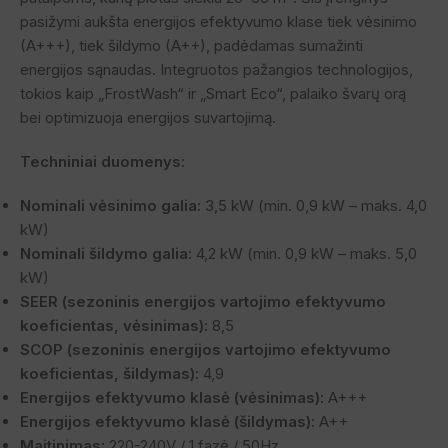
pasižymi aukšta energijos efektyvumo klase tiek vėsinimo
(A+++), tiek šildymo (A++), padėdamas sumažinti
energijos sąnaudas. Integruotos pažangios technologijos,
tokios kaip „FrostWash“ ir „Smart Eco“, palaiko švarų orą
bei optimizuoja energijos suvartojimą.
Techniniai duomenys:
Nominali vėsinimo galia:
3,5 kW (min. 0,9 kW – maks. 4,0
kW)
Nominali šildymo galia:
4,2 kW (min. 0,9 kW – maks. 5,0
kW)
SEER (sezoninis energijos vartojimo efektyvumo
koeficientas, vėsinimas):
8,5
SCOP (sezoninis energijos vartojimo efektyvumo
koeficientas, šildymas):
4,9
Energijos efektyvumo klasė (vėsinimas):
A+++
Energijos efektyvumo klasė (šildymas):
A++
Maitinimas:
220-240V / 1 fazė / 50Hz