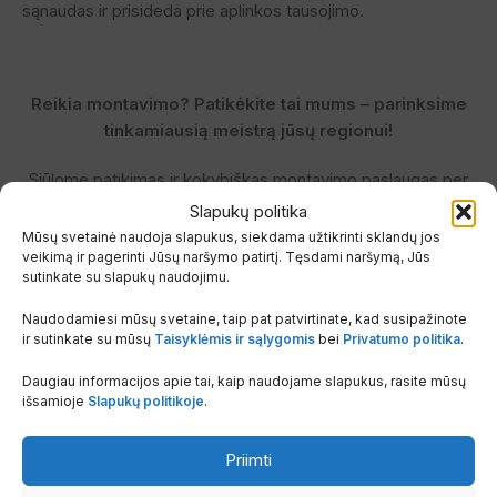
sąnaudas ir prisideda prie aplinkos tausojimo.
Reikia montavimo? Patikėkite tai mums – parinksime
tinkamiausią meistrą jūsų regionui!
Siūlome patikimas ir kokybiškas montavimo paslaugas per
gamintojų autorizuotus partnerius
visoje Lietuvoje.
Slapukų politika
Montavimo darbų kaina – nuo 300 € + PVM (be montavimo
Mūsų svetainė naudoja slapukus, siekdama užtikrinti sklandų jos
veikimą ir pagerinti Jūsų naršymo patirtį. Tęsdami naršymą, Jūs
medžiagų).
sutinkate su slapukų naudojimu.
Galutinė kaina priklauso nuo darbo sudėtingumo ir atstumo tarp
Naudodamiesi mūsų svetaine, taip pat patvirtinate, kad susipažinote
vidinio ir išorinio įrenginio blokų.
ir sutinkate su mūsų
Taisyklėmis ir sąlygomis
bei
Privatumo politika
.
Daugiau informacijos apie tai, kaip naudojame slapukus, rasite mūsų
Užsakymo metu tiesiog pažymėkite, kad pageidaujate
išsamioje
Slapukų politikoje
.
montavimo –
mes atsakingai parinksime tinkamą meistrą
pagal jūsų lokaciją ir užimtumą, bei pasirūpinsime, kad su
Priimti
jumis būtų susisiekta artimiausiu metu.