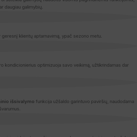
ar daugiau galimybių.
 ir geresnį klientų aptarnavimą, ypač sezono metu.
o kondicionierius optimizuoja savo veikimą, užtikrindamas dar
inio išsivalymo
funkcija užšaldo garintuvo paviršių, naudodama
ešvarumus.