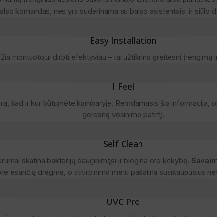
balso komandas, nes yra suderinama su balso asistentais, ir siūlo d
Easy Installation
a montuotojui dirbti efektyviau – tai užtikrina greitesnį įrengimą
I Feel
rą, kad ir kur būtumėte kambaryje. Remdamasis šia informacija, or
geresnę vėsinimo patirtį.
Self Clean
rumai skatina bakterijų dauginimąsi ir blogina oro kokybę.
Savaim
ore esančią drėgmę, o atitirpinimo metu pašalina susikaupusius n
UVC Pro