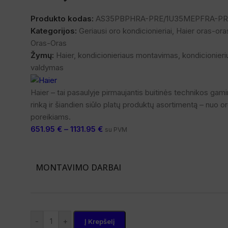
Produkto kodas:
AS35PBPHRA-PRE/1U35MEPFRA-PR
Kategorijos:
Geriausi oro kondicionieriai
,
Haier oras-oras
Oras-Oras
Žymų:
Haier
,
kondicionieriaus montavimas
,
kondicionieri
valdymas
Haier – tai pasaulyje pirmaujantis buitinės technikos gamin
rinką ir šiandien siūlo platų produktų asortimentą – nuo 
poreikiams.
651.95
€
–
1131.95
€
su PVM
MONTAVIMO DARBAI
-
+
Į Krepšelį