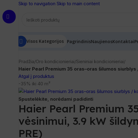
Skip to navigation
Skip to main content
Visos Kategorijos
Pagrindinis
Naujienos
Kontaktai
P
Pradžia
/
Oro kondicionieriai
/
Sieniniai kondicionieriai
/
Haier Pearl Premium 35 oras–oras šilumos siurbly
Atgal į produktus
-35%
iki 40 m²
Spustelėkite, norėdami padidinti
Haier Pearl Premium 35 
vėsinimui, 3.9 kW ši
PRE)