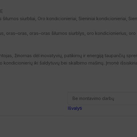
E
 šilumos siurbliai
,
Oro kondicionieriai
,
Sieniniai kondicionieriai
,
Sien
us
,
oras–oras
,
oras–oras šilumos siurblys
,
oro kondicionierius
,
oro
tojas, žinomas dėl inovatyvių, patikimų ir energiją taupančių sprend
oro kondicionierių iki šaldytuvų bei skalbimo mašinų. Įmonė išsiski
Išvalyti