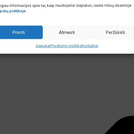
giau informacijos apie tai, kaip naudojame slapukus, rasite mūsų išsamioje
pukų politikoje
.
Tikri montavimo pavyzdžiai iš klientų aplinkos
Priimti
Atmesti
Peržiūrėti
slapukai
Privatumo politika
Kontaktai