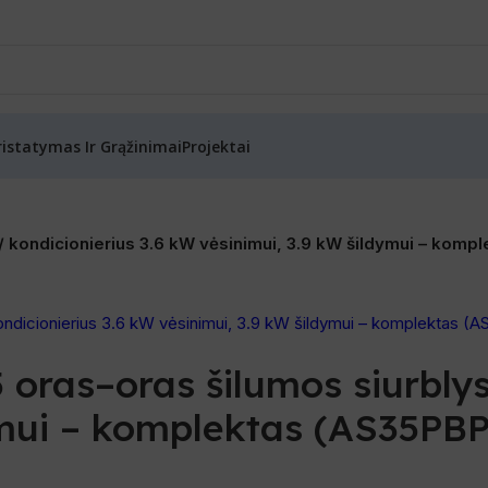
ristatymas Ir Grąžinimai
Projektai
s / kondicionierius 3.6 kW vėsinimui, 3.9 kW šildymui – 
oras–oras šilumos siurblys
ldymui – komplektas (AS35