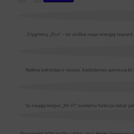
3 lygmenų „Eco“ – tai visiškai nauja energiją taupanti f
Naikina bakterijas ir virusus, kaitindamas garintuvą i
Su naująja lengvo „Wi-Fi“ susiejimo funkcija dabar ga
Programėlė
hOn
leidžia valdyti visus
Haier
išmaniuosius