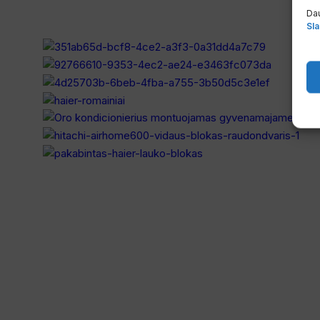
Dau
Sla