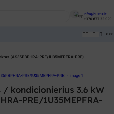
info@bustui.lt
+370 677 32 020
0.0
komplektas (AS35PBPHRA-PRE/1U35MEPFRA-PRE)
 / kondicionierius 3.6 kW
PBPHRA-PRE/1U35MEPFRA-