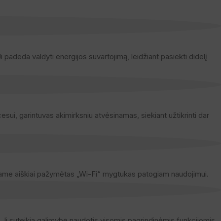
Ji padeda valdyti energijos suvartojimą, leidžiant pasiekti didelį
sui, garintuvas akimirksniu atvėsinamas, siekiant užtikrinti dar
kuriame aiškiai pažymėtas „Wi-Fi“ mygtukas patogiam naudojimui.
 Ji suteikia galimybę naudotis visomis pagrindinėmis funkcijomis,