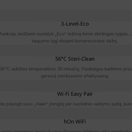
3-Level-Eco
unkcija, leidžianti nustatyti „Eco“ režimą trimis skirtingais lygiais. 
taupymo lygį ribojant kompresoriaus dažnį.
56°C Steri-Clean
ki 56 °C aukštos temperatūros 30 minučių. Pasibaigus kaitinimo proce
geresnį sterilizavimo efektyvumą.
Wi-Fi Easy Pair
lite prijungti savo „Haier“ įrenginį per nuotolinio valdymo pultą, 
hOn WiFi
 namų įrenginius tiesiai iš savo išmaniojo telefono arba planšetės.