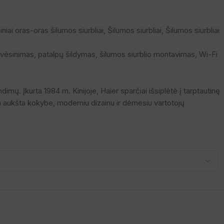
iniai oras-oras šilumos siurbliai
,
Šilumos siurbliai
,
Šilumos siurbliai
 vėsinimas
,
patalpų šildymas
,
šilumos siurblio montavimas
,
Wi-Fi
imų. Įkurta 1984 m. Kinijoje, Haier sparčiai išsiplėtė į tarptautinę
ria aukšta kokybe, moderniu dizainu ir dėmesiu vartotojų