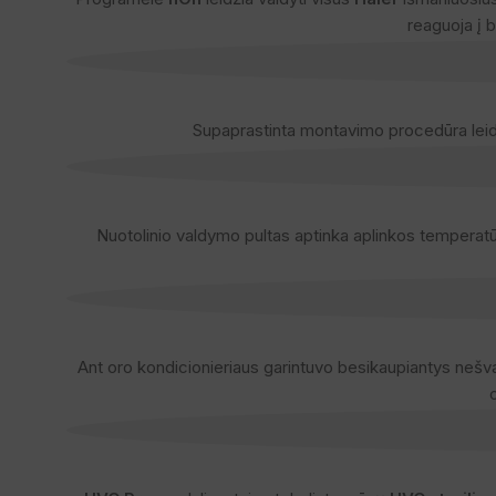
reaguoja į 
Supaprastinta montavimo procedūra leidži
Nuotolinio valdymo pultas aptinka aplinkos temperatū
Ant oro kondicionieriaus garintuvo besikaupiantys nešva