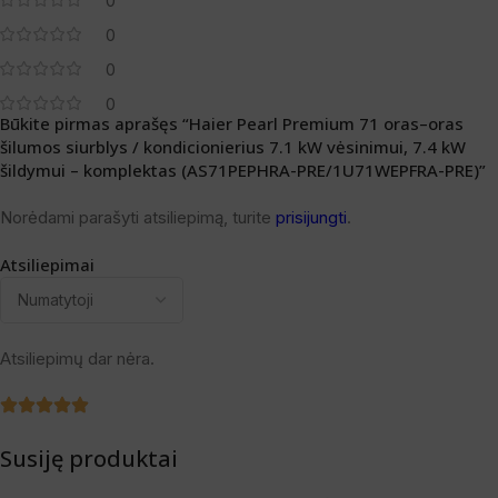
0
0
0
0
Būkite pirmas aprašęs “Haier Pearl Premium 71 oras–oras
šilumos siurblys / kondicionierius 7.1 kW vėsinimui, 7.4 kW
šildymui – komplektas (AS71PEPHRA-PRE/1U71WEPFRA-PRE)”
Norėdami parašyti atsiliepimą, turite
prisijungti
.
Atsiliepimai
Atsiliepimų dar nėra.
Susiję produktai