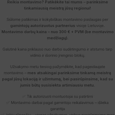
Reikia montavimo? Patikėkite tai mums – parinksime
tinkamiausią meistrą jūsų regionui!
Siūlome patikimas ir kokybiškas montavimo paslaugas per
gamintojų autorizuotus partnerius
visoje Lietuvoje.
Montavimo darbų kaina – nuo 300 € + PVM (be montavimo
medžiagų).
Galutinė kaina priklauso nuo darbo sudėtingumo ir atstumo tarp
vidinio ir išorinio įrenginio blokų.
Užsakymo metu tiesiog pažymėkite, kad pageidaujate
montavimo –
mes atsakingai parinksime tinkamą meistrą
pagal jūsų lokaciją ir užimtumą, bei pasirūpinsime, kad su
jumis būtų susisiekta artimiausiu metu.
✅ Tik autorizuoti montuotojai su patirtimi
✅ Montavimo darbai pagal gamintojo reikalavimus – išlieka
garantija
✅ Jokių rūpesčių – vienas užsakymas, viskuo pasirūpinsime mes