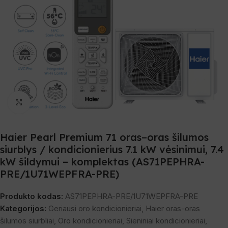
Spustelėkite, norėdami padidinti
Haier Pearl Premium 71 oras–oras šilumos
siurblys / kondicionierius 7.1 kW vėsinimui, 7.4
kW šildymui – komplektas (AS71PEPHRA-
PRE/1U71WEPFRA-PRE)
Produkto kodas:
AS71PEPHRA-PRE/1U71WEPFRA-PRE
Kategorijos:
Geriausi oro kondicionieriai
,
Haier oras-oras
šilumos siurbliai
,
Oro kondicionieriai
,
Sieniniai kondicionieriai
,