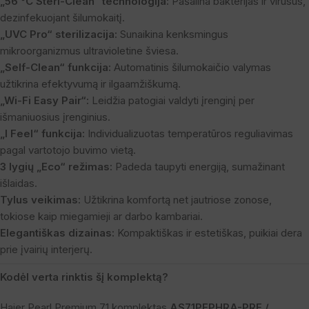
„56 °C Steri-Clean“ technologija:
Pašalina bakterijas ir virusus,
dezinfekuojant šilumokaitį.
„UVC Pro“ sterilizacija:
Sunaikina kenksmingus
mikroorganizmus ultravioletine šviesa.
„Self-Clean“ funkcija:
Automatinis šilumokaičio valymas
užtikrina efektyvumą ir ilgaamžiškumą.
„Wi-Fi Easy Pair“:
Leidžia patogiai valdyti įrenginį per
išmaniuosius įrenginius.
„I Feel“ funkcija:
Individualizuotas temperatūros reguliavimas
pagal vartotojo buvimo vietą.
3 lygių „Eco“ režimas:
Padeda taupyti energiją, sumažinant
išlaidas.
Tylus veikimas:
Užtikrina komfortą net jautriose zonose,
tokiose kaip miegamieji ar darbo kambariai.
Elegantiškas dizainas:
Kompaktiškas ir estetiškas, puikiai dera
prie įvairių interjerų.
Kodėl verta rinktis šį komplektą?
Haier Pearl Premium 71 komplektas
AS71PEPHRA-PRE /