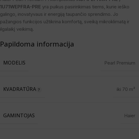
1U71WEPFRA-PRE
yra puikus pasirinkimas tiems, kurie ieško
galingo, inovatyvaus ir energiją taupančio sprendimo. Jo
pažangios funkcijos užtikrina komfortą, sveiką mikroklimatą ir
ilgalaikį veikimą.
Papildoma informacija
MODELIS
Pearl Premium
KVADRATŪRA
iki 70 m²
GAMINTOJAS
Haier