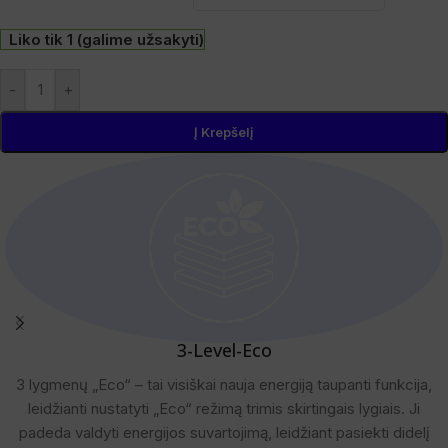
Liko tik 1 (galime užsakyti)
-
+
Į Krepšelį
3-Level-Eco
3 lygmenų „Eco“ – tai visiškai nauja energiją taupanti funkcija,
leidžianti nustatyti „Eco“ režimą trimis skirtingais lygiais. Ji
padeda valdyti energijos suvartojimą, leidžiant pasiekti didelį