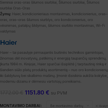
Sieniniai oras-oras šilumos siurbliai
,
Šilumos siurbliai
,
Šilumos
siurbliai Oras-Oras
Žymų:
Haier
,
kondicionieriaus montavimas
,
kondicionierius
,
oras–
oras
,
oras–oras šilumos siurblys
,
oro kondicionierius
,
oro
vėsinimas
,
patalpų šildymas
,
šilumos siurblio montavimas
,
Wi-Fi
valdymas
Haier – tai pasaulyje pirmaujantis buitinės technikos gamintojas,
žinomas dėl inovatyvių, patikimų ir energiją taupančių sprendimų.
Įkurta 1984 m. Kinijoje, Haier sparčiai išsiplėtė į tarptautinę rinką ir
šiandien siūlo platų produktų asortimentą – nuo oro kondicionierių
iki šaldytuvų bei skalbimo mašinų. Įmonė išsiskiria aukšta kokybe,
moderniu dizainu ir dėmesiu vartotojų poreikiams.
1151.80
€
1772.00
€
su PVM
MONTAVIMO DARBAI
Išvalyt