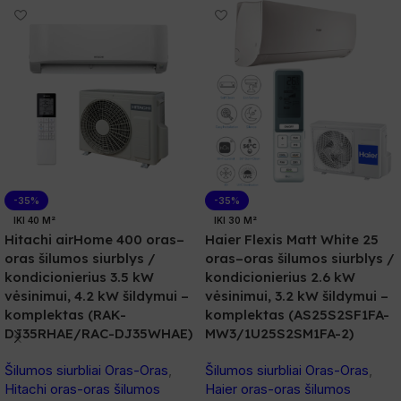
-35%
-35%
IKI 40 M²
IKI 30 M²
Hitachi airHome 400 oras–
Haier Flexis Matt White 25
oras šilumos siurblys /
oras–oras šilumos siurblys /
kondicionierius 3.5 kW
kondicionierius 2.6 kW
vėsinimui, 4.2 kW šildymui –
vėsinimui, 3.2 kW šildymui –
komplektas (RAK-
komplektas (AS25S2SF1FA-
DJ35RHAE/RAC-DJ35WHAE)
MW3/1U25S2SM1FA-2)
Šilumos siurbliai Oras-Oras
,
Šilumos siurbliai Oras-Oras
,
Hitachi oras-oras šilumos
Haier oras-oras šilumos