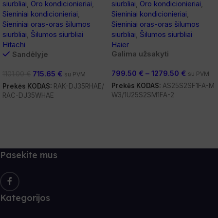
siurbliai
,
Oro kondicionieriai
,
siurbliai
,
Oro kondicionieriai
,
Sieniniai kondicionieriai
,
Sieniniai kondicionieriai
,
Sieniniai oras-oras šilumos
Sieniniai oras-oras šilumos
siurbliai
,
Šilumos siurbliai
siurbliai
,
Šilumos siurbliai
Hitachi
Haier
Galima užsakyti
Sandėlyje
799.50
€
–
1279.50
€
715.65
€
1101.00
€
su PVM
su PVM
Prekės KODAS:
AS25S2SF1FA-M
Prekės KODAS:
RAK-DJ35RHAE/
W3/1U25S2SM1FA-2
RAC-DJ35WHAE
Pasirinkti Savybes
Į Krepšelį
Pasekite mus
Kategorijos