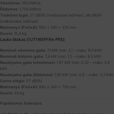
Vėsinimas:
292 kWh/a
Šildymas:
1,704 kWh/a
Triukšmo lygis:
27 dB(A) (mažiausias režimas), 48 dB(A)
(maksimalus režimas)
Matmenys (PxGxA):
1105 x 240 x 335 mm
Svoris:
15,4 kg
Lauko blokas (1U71WEPFRA-PRE):
Nominali vėsinimo galia:
7,1 kW (min. 2,1 – maks. 8,0 kW)
Nominali šildymo galia:
7,4 kW (min. 1,5 – maks. 8,5 kW)
Naudojama galia (vėsinimas):
1,97 kW (min. 0,32 – maks. 2,9
kW)
Naudojama galia (šildymas):
1,95 kW (min. 0,6 – maks. 3,2 kW)
Garso slėgis:
57 dB(A)
Matmenys (PxGxA):
890 x 340 x 705 mm
Svoris:
44 kg
Papildomos funkcijos: