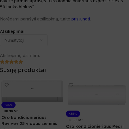
Būkite pirmas aprašęs “Oro kondicionieriaus Expert ir Flexis
50 lauko blokas”
Norėdami parašyti atsiliepimą, turite
prisijungti
.
Atsiliepimai
Atsiliepimų dar nėra.
Susiję produktai
-35%
IKI 30 M²
-35%
Oro kondicionieriaus
IKI 50 M²
Revive+ 25 vidaus sieninis
Oro kondicionieriaus Pearl