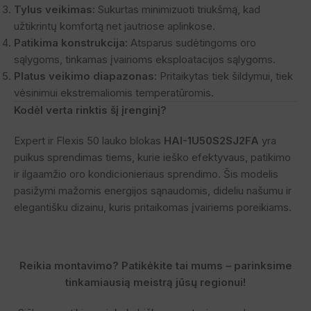
Tylus veikimas:
Sukurtas minimizuoti triukšmą, kad
užtikrintų komfortą net jautriose aplinkose.
Patikima konstrukcija:
Atsparus sudėtingoms oro
sąlygoms, tinkamas įvairioms eksploatacijos sąlygoms.
Platus veikimo diapazonas:
Pritaikytas tiek šildymui, tiek
vėsinimui ekstremaliomis temperatūromis.
Kodėl verta rinktis šį įrenginį?
Expert ir Flexis 50 lauko blokas
HAI-1U50S2SJ2FA
yra
puikus sprendimas tiems, kurie ieško efektyvaus, patikimo
ir ilgaamžio oro kondicionieriaus sprendimo. Šis modelis
pasižymi mažomis energijos sąnaudomis, dideliu našumu ir
elegantišku dizainu, kuris pritaikomas įvairiems poreikiams.
Reikia montavimo? Patikėkite tai mums – parinksime
tinkamiausią meistrą jūsų regionui!