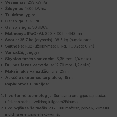
Vėsinimas:
253 kWh/a
Šildymas:
1400 kWh/a
Triukšmo lygis:
Garso galia:
63 dB
Garso slėgis:
50 dB(A)
Matmenys (PxGxA):
820 x 305 x 643 mm
Svoris:
35,7 kg (grynasis), 38,5 kg (supakuotas)
Šaltnešis:
R32 (užpildymas: 1,1 kg, TCO2eq: 0,74)
Vamzdžių jungtys:
Skystos fazės vamzdelis:
6,35 mm (1/4 colio)
Dujinės fazės vamzdelis:
12,70 mm (1/2 colio)
Maksimalus vamzdžių ilgis:
25 m
Aukščio skirtumas tarp blokų:
15 m
Papildomos funkcijos:
Inverterinė technologija:
Sumažina energijos sąnaudas,
užtikrina stabilų veikimą ir ilgaamžiškumą.
Ekologiškas šaltnešis R32:
Turi mažesnį poveikį klimatui
ir didina energijos efektyvumą.