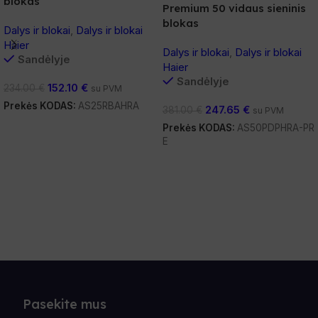
blokas
Premium 50 vidaus sieninis
blokas
Dalys ir blokai
,
Dalys ir blokai
Haier
Dalys ir blokai
,
Dalys ir blokai
Sandėlyje
Haier
Sandėlyje
152.10
€
234.00
€
su PVM
Prekės KODAS:
AS25RBAHRA
247.65
€
381.00
€
su PVM
Į Krepšelį
Prekės KODAS:
AS50PDPHRA-PR
E
Į Krepšelį
Pasekite mus