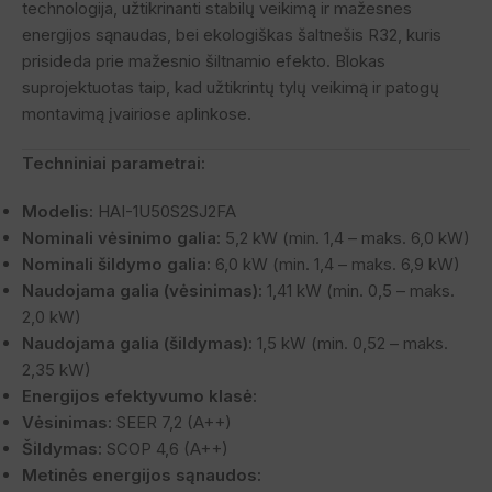
technologija, užtikrinanti stabilų veikimą ir mažesnes
energijos sąnaudas, bei ekologiškas šaltnešis R32, kuris
prisideda prie mažesnio šiltnamio efekto. Blokas
suprojektuotas taip, kad užtikrintų tylų veikimą ir patogų
montavimą įvairiose aplinkose.
Techniniai parametrai:
Modelis:
HAI-1U50S2SJ2FA
Nominali vėsinimo galia:
5,2 kW (min. 1,4 – maks. 6,0 kW)
Nominali šildymo galia:
6,0 kW (min. 1,4 – maks. 6,9 kW)
Naudojama galia (vėsinimas):
1,41 kW (min. 0,5 – maks.
2,0 kW)
Naudojama galia (šildymas):
1,5 kW (min. 0,52 – maks.
2,35 kW)
Energijos efektyvumo klasė:
Vėsinimas:
SEER 7,2 (A++)
Šildymas:
SCOP 4,6 (A++)
Metinės energijos sąnaudos: