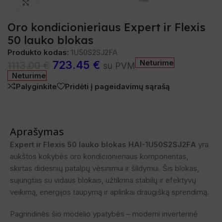
Spustelėkite, norėdami padidinti
Oro kondicionieriaus Expert ir Flexis
50 lauko blokas
Produkto kodas:
1U50S2SJ2FA
Neturime
723.45
€
1113.00
€
su PVM
Neturime
Palyginkite
Pridėti į pageidavimų sąrašą
Aprašymas
Expert ir Flexis 50 lauko blokas
HAI-1U50S2SJ2FA
yra
aukštos kokybės oro kondicionieriaus komponentas,
skirtas didesnių patalpų vėsinimui ir šildymui. Šis blokas,
sujungtas su vidaus blokais, užtikrina stabilų ir efektyvų
veikimą, energijos taupymą ir aplinkai draugišką sprendimą.
Pagrindinės šio modelio ypatybės – moderni inverterinė