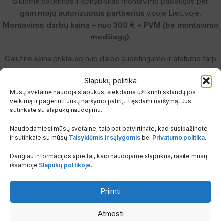
Siūlome patikimas ir kokybiškas montavimo paslaugas per
gamintojų autorizuotus partnerius
visoje Lietuvoje.
Montavimo darbų kaina – nuo 300 € + PVM (be montavimo
medžiagų).
Galutinė kaina priklauso nuo darbo sudėtingumo ir atstumo tarp
vidinio ir išorinio įrenginio blokų.
Slapukų politika
Užsakymo metu tiesiog pažymėkite, kad pageidaujate
Mūsų svetainė naudoja slapukus, siekdama užtikrinti sklandų jos
veikimą ir pagerinti Jūsų naršymo patirtį. Tęsdami naršymą, Jūs
montavimo –
mes atsakingai parinksime tinkamą meistrą
sutinkate su slapukų naudojimu.
pagal jūsų lokaciją ir užimtumą, bei pasirūpinsime, kad su
jumis būtų susisiekta artimiausiu metu.
Naudodamiesi mūsų svetaine, taip pat patvirtinate, kad susipažinote
ir sutinkate su mūsų
Taisyklėmis ir sąlygomis
bei
Privatumo politika
.
✅ Tik autorizuoti montuotojai su patirtimi
Daugiau informacijos apie tai, kaip naudojame slapukus, rasite mūsų
✅ Montavimo darbai pagal gamintojo reikalavimus – išlieka
išsamioje
Slapukų politikoje
.
garantija
✅ Jokių rūpesčių – vienas užsakymas, viskuo pasirūpinsime mes
Priimti
Užsisakykite įrangą su pasitikėjimu – komfortu
Atmesti
pasirūpinsime nuo A iki Z.