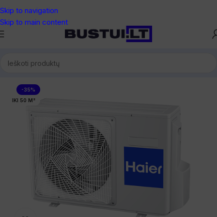
Skip to navigation
Skip to main content
Pradžia
/
Oro kondicionieriai
/
Dalys ir blokai
-35%
IKI 50 M²