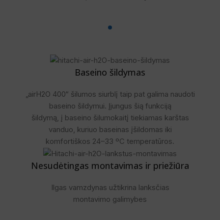
Baseino šildymas
„airH2O 400“ šilumos siurblį taip pat galima naudoti
baseino šildymui. Įjungus šią funkciją
šildymą, į baseino šilumokaitį tiekiamas karštas
vanduo, kuriuo baseinas įšildomas iki
komfortiškos 24–33 ºC temperatūros.
Nesudėtingas montavimas ir priežiūra
Ilgas vamzdynas užtikrina lanksčias
montavimo galimybes