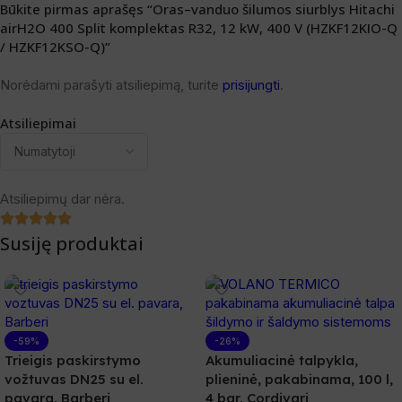
Būkite pirmas aprašęs “Oras–vanduo šilumos siurblys Hitachi
airH2O 400 Split komplektas R32, 12 kW, 400 V (HZKF12KIO-Q
/ HZKF12KSO-Q)”
Norėdami parašyti atsiliepimą, turite
prisijungti
.
Atsiliepimai
Atsiliepimų dar nėra.
Susiję produktai
-59%
-26%
Trieigis paskirstymo
Akumuliacinė talpykla,
vožtuvas DN25 su el.
plieninė, pakabinama, 100 l,
pavara, Barberi
4 bar, Cordivari