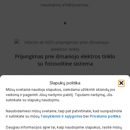
naudojimo efektyvumas.
Prijungimas prie išmaniojo elektros tinklo
su fotovoltine sistema
„airH2O 400“ sistemą galima integruoti į išmanųjį
Slapukų politika
elektros tinklą ir taip sumažinti
Mūsų svetainė naudoja slapukus, siekdama užtikrinti sklandų jos
eksploatavimo sąnaudas bei pasiekti anglies
veikimą ir pagerinti Jūsų naršymo patirtį. Tęsdami naršymą, Jūs
dioksido emisijos mažinimo tikslus. Be to,
sutinkate su slapukų naudojimu.
galima prijungti fotovoltinę sistemą ir sutaupyti,
pasitelkiant atsinaujinančius išteklius.
Naudodamiesi mūsų svetaine, taip pat patvirtinate, kad susipažinote
ir sutinkate su mūsų
Taisyklėmis ir sąlygomis
bei
Privatumo politika
.
Kad maksimaliai išnaudotumėte šilumos siurblio
sistemos potencialą, prijunkite prie
Daugiau informacijos apie tai, kaip naudojame slapukus, rasite mūsų