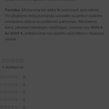
Pastaba:
Montavimą turi atlikti tik autorizuoti specialistai.
Po užsakymo mūsų komanda susisieks su jumis ir suderins
montavimo darbus su patikimais partneriais. Montavimo
kaina, įskaitant reikalingas medžiagas, svyruoja nuo
1500 €
iki 3000 €
, priklausomai nuo objekto specifikos ir situacijos
vietoje.
0 atsiliepimai
0
0
0
0
0