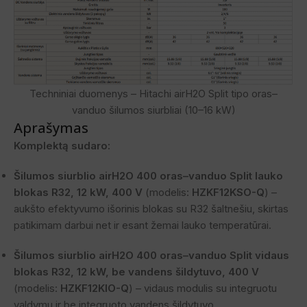
Techniniai duomenys – Hitachi airH2O Split tipo oras–
vanduo šilumos siurbliai (10–16 kW)
Aprašymas
Komplektą sudaro:
Šilumos siurblio airH2O 400 oras–vanduo Split lauko
blokas R32, 12 kW, 400 V
(modelis:
HZKF12KSO-Q
) –
aukšto efektyvumo išorinis blokas su R32 šaltnešiu, skirtas
patikimam darbui net ir esant žemai lauko temperatūrai.
Šilumos siurblio airH2O 400 oras–vanduo Split vidaus
blokas R32, 12 kW, be vandens šildytuvo, 400 V
(modelis:
HZKF12KIO-Q
) – vidaus modulis su integruotu
valdymu ir be integruoto vandens šildytuvo.