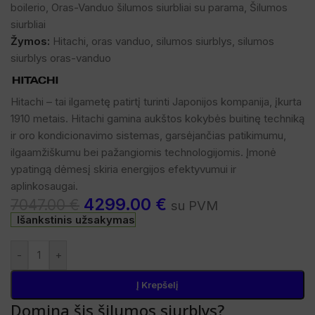
boilerio
,
Oras-Vanduo šilumos siurbliai su parama
,
Šilumos
siurbliai
Žymos:
Hitachi
,
oras vanduo
,
silumos siurblys
,
silumos
siurblys oras-vanduo
Hitachi – tai ilgametę patirtį turinti Japonijos kompanija, įkurta
1910 metais. Hitachi gamina aukštos kokybės buitinę techniką
ir oro kondicionavimo sistemas, garsėjančias patikimumu,
ilgaamžiškumu bei pažangiomis technologijomis. Įmonė
ypatingą dėmesį skiria energijos efektyvumui ir
aplinkosaugai.
4299.00
€
7047.00
€
su PVM
Išankstinis užsakymas
-
+
Į Krepšelį
Domina šis šilumos siurblys?