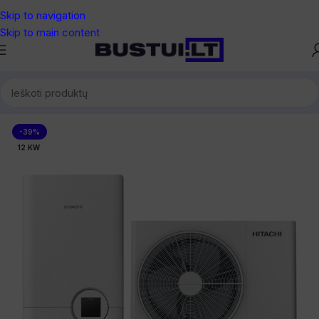
Skip to navigation
Skip to main content
s siurbliai Oras-Vanduo
/
Oras-Vanduo šilumos siurbliai be boilerio
-39%
12 KW