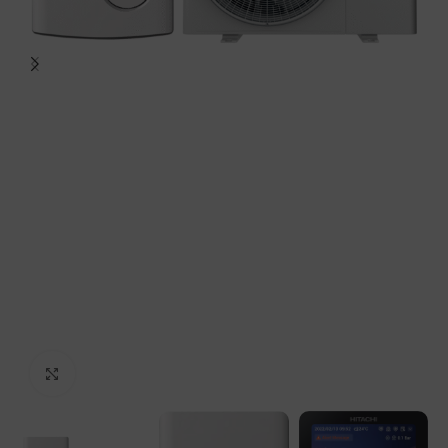
Spustelėkite, norėdami padidinti