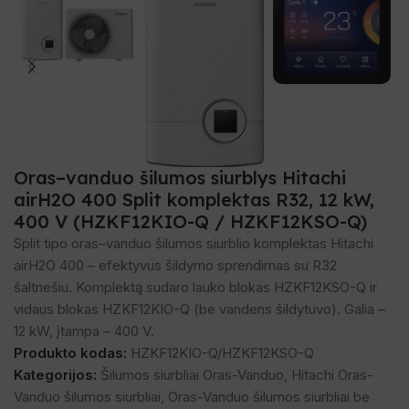
Oras–vanduo šilumos siurblys Hitachi
airH2O 400 Split komplektas R32, 12 kW,
400 V (HZKF12KIO-Q / HZKF12KSO-Q)
Split tipo oras–vanduo šilumos siurblio komplektas Hitachi
airH2O 400 – efektyvus šildymo sprendimas su R32
šaltnešiu. Komplektą sudaro lauko blokas HZKF12KSO-Q ir
vidaus blokas HZKF12KIO-Q (be vandens šildytuvo). Galia –
12 kW, įtampa – 400 V.
Produkto kodas:
HZKF12KIO-Q/HZKF12KSO-Q
Kategorijos:
Šilumos siurbliai Oras-Vanduo
,
Hitachi Oras-
Vanduo šilumos siurbliai
,
Oras-Vanduo šilumos siurbliai be