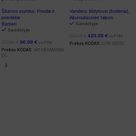
Šilumos siurbliai
,
Priedai ir
Vandens šildytuvai (boileriai)
,
priedėliai
Akumuliacinės talpos
Sandėlyje
Barberi
Sandėlyje
420.00
€
564.01
€
su PVM
96.99
€
237.99
€
su PVM
Prekės KODAS:
COR-VB100
Prekės KODAS:
VA1.V83AM3WA
Į Krepšelį
DC
Į Krepšelį