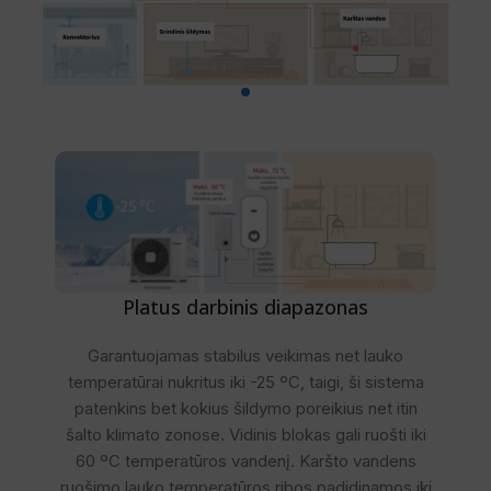
Platus darbinis diapazonas
Garantuojamas stabilus veikimas net lauko
temperatūrai nukritus iki -25 ºC, taigi, ši sistema
patenkins bet kokius šildymo poreikius net itin
šalto klimato zonose. Vidinis blokas gali ruošti iki
60 ºC temperatūros vandenį. Karšto vandens
ruošimo lauko temperatūros ribos padidinamos iki