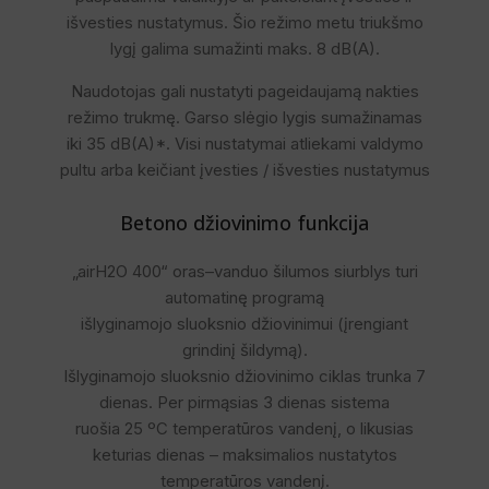
išvesties nustatymus. Šio režimo metu triukšmo
lygį galima sumažinti maks. 8 dB(A).
Naudotojas gali nustatyti pageidaujamą nakties
režimo trukmę. Garso slėgio lygis sumažinamas
iki 35 dB(A)*. Visi nustatymai atliekami valdymo
pultu arba keičiant įvesties / išvesties nustatymus
Betono džiovinimo funkcija
„airH2O 400“ oras–vanduo šilumos siurblys turi
automatinę programą
išlyginamojo sluoksnio džiovinimui (įrengiant
grindinį šildymą).
Išlyginamojo sluoksnio džiovinimo ciklas trunka 7
dienas. Per pirmąsias 3 dienas sistema
ruošia 25 ºC temperatūros vandenį, o likusias
keturias dienas – maksimalios nustatytos
temperatūros vandenį.