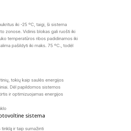
ritus iki -25 ºC, taigi, ši sistema
o zonose. Vidinis blokas gali ruošti iki
uko temperatūros ribos padidinamos iki
alima pašildyti iki maks. 75 ºC., todėl
tinių, tokių kaip saulės energijos
ltiniai. Dėl papildomos sistemos
rtis ir optimizuojamas energijos
fotovoltine sistema
tinklą ir taip sumažinti