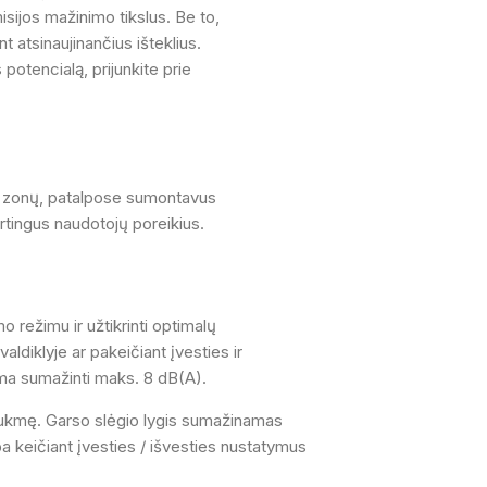
sijos mažinimo tikslus. Be to,
nt atsinaujinančius išteklius.
otencialą, prijunkite prie
i 7 zonų, patalpose sumontavus
kirtingus naudotojų poreikius.
 režimu ir užtikrinti optimalų
diklyje ar pakeičiant įvesties ir
ima sumažinti maks. 8 dB(A).
rukmę. Garso slėgio lygis sumažinamas
ba keičiant įvesties / išvesties nustatymus