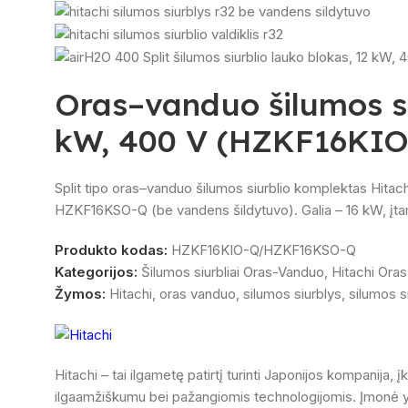
Oras–vanduo šilumos si
kW, 400 V (HZKF16KI
Split tipo oras–vanduo šilumos siurblio komplektas Hita
HZKF16KSO-Q (be vandens šildytuvo). Galia – 16 kW, įt
Produkto kodas:
HZKF16KIO-Q/HZKF16KSO-Q
Kategorijos:
Šilumos siurbliai Oras-Vanduo
,
Hitachi Oras
Žymos:
Hitachi
,
oras vanduo
,
silumos siurblys
,
silumos s
Hitachi – tai ilgametę patirtį turinti Japonijos kompanij
ilgaamžiškumu bei pažangiomis technologijomis. Įmonė yp