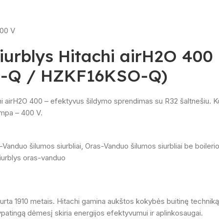
urblys Hitachi airH2O 400 
O-Q / HZKF16KSO-Q)
chi airH2O 400 – efektyvus šildymo sprendimas su R32 šaltnešiu.
ampa – 400 V.
-Vanduo šilumos siurbliai
,
Oras-Vanduo šilumos siurbliai be boileri
iurblys oras-vanduo
a, įkurta 1910 metais. Hitachi gamina aukštos kokybės buitinę techn
atingą dėmesį skiria energijos efektyvumui ir aplinkosaugai.