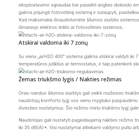
eksploatavimo sąnaudas bei pasiekti anglies dioksido emi
galima prijungti fotovoltinę sistemą ir sutaupyti, pasitelkia
Kad maksimaliai išnaudotumėte šilumos siurblio sistemos p
išmaniojo elektros tinklo ar fotovoltinės sistemos.
Atskirai valdoma iki 7 zonų
Su viena „airH2O 400“ sistema galima atskirai valdyti ik
temperatūros jutiklius ar termostatus, ir taip patenkinti s
Žemas triukšmo lygis / Nakties režimas
Oras–vanduo šilumos siurblys gali veikti mažesnio triukšmo
naudotojų komforto lygį vos vienu mygtuko paspaudimu val
išvesties nustatymus. Šio režimo metu triukšmo lygį gal
Naudotojas gali nustatyti pageidaujamą nakties režimo t
iki 35 dB(A)*. Visi nustatymai atliekami valdymo pultu ar