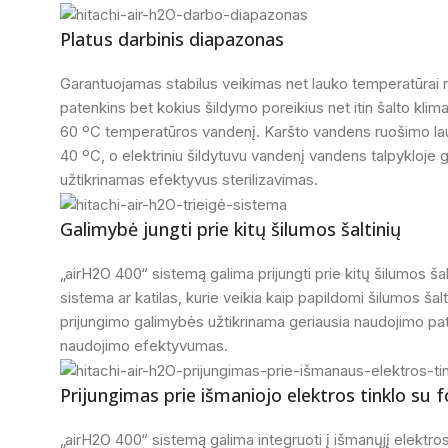
Platus darbinis diapazonas
Garantuojamas stabilus veikimas net lauko temperatūrai nuk
patenkins bet kokius šildymo poreikius net itin šalto klimat
60 ºC temperatūros vandenį. Karšto vandens ruošimo la
40 ºC, o elektriniu šildytuvu vandenį vandens talpykloje g
užtikrinamas efektyvus sterilizavimas.
Galimybė jungti prie kitų šilumos šaltinių
„airH2O 400“ sistemą galima prijungti prie kitų šilumos šal
sistema ar katilas, kurie veikia kaip papildomi šilumos ša
prijungimo galimybės užtikrinama geriausia naudojimo pati
naudojimo efektyvumas.
Prijungimas prie išmaniojo elektros tinklo su 
„airH2O 400“ sistemą galima integruoti į išmanųjį elektros 