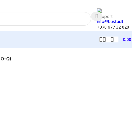
info@bustui.lt
+370 677 32 020
0.0
SO-Q)