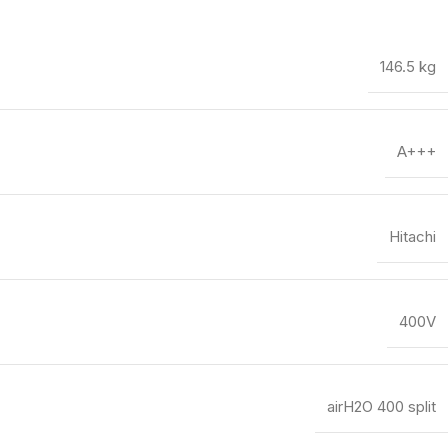
146.5 kg
A+++
Hitachi
400V
airH2O 400 split