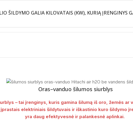
IO ŠILDYMO GALIA KILOVATAIS (KW), KURIĄ ĮRENGINYS 
Oras–vanduo šilumos siurblys
urblys – tai įrenginys, kuris gamina šilumą iš oro, žemės ar
įprastais elektriniais šildytuvais ir iškastinio kuro šildymo įr
yra daug efektyvesnė ir palankesnė aplinkai.