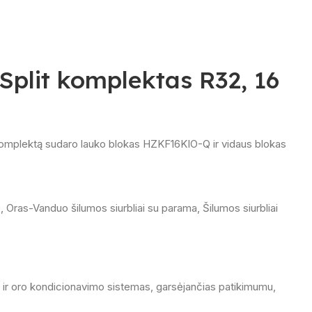
Split komplektas R32, 16
 Komplektą sudaro lauko blokas HZKF16KIO-Q ir vidaus blokas
o
,
Oras-Vanduo šilumos siurbliai su parama
,
Šilumos siurbliai
iką ir oro kondicionavimo sistemas, garsėjančias patikimumu,