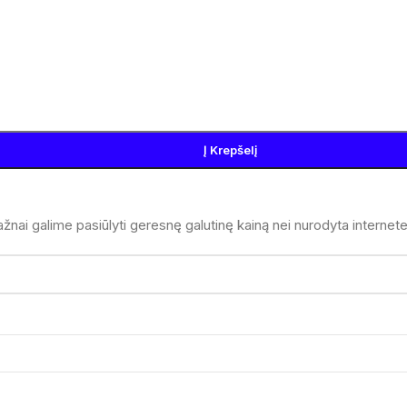
Į Krepšelį
žnai galime pasiūlyti geresnę galutinę kainą nei nurodyta internete