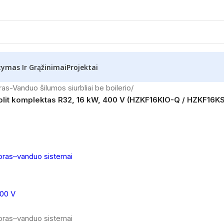
tymas Ir Grąžinimai
Projektai
ras-Vanduo šilumos siurbliai be boilerio
/
Split komplektas R32, 16 kW, 400 V (HZKF16KIO-Q / HZKF16K