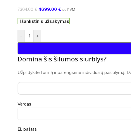
4699.00
€
7364.00
€
su PVM
Išankstinis užsakymas
-
+
Domina šis šilumos siurblys?
Užpildykite formą ir parengsime individualų pasiūlymą. Da
Vardas
El. paštas