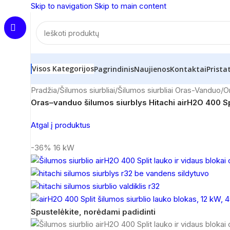
Skip to navigation
Skip to main content
Visos Kategorijos
Pagrindinis
Naujienos
Kontaktai
Prista
Pradžia
/
Šilumos siurbliai
/
Šilumos siurbliai Oras-Vanduo
/
O
Oras–vanduo šilumos siurblys Hitachi airH2O 400 
Atgal į produktus
-36%
16 kW
Spustelėkite, norėdami padidinti