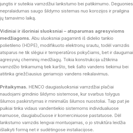
jungtis ir suteikia vamzdžiui lankstumo bei patikimumo. Deguonies
nepralaidumas saugo šildymo sistemas nuo korozijos ir prailgina
jų tarnavimo laiką.
Vidiniai ir išoriniai sluoksniai – atsparumas agresyvioms
medžiagoms.
Abu sluoksniai pagaminti iš didelio tankio
polietileno (HDPE), modifikuoto elektronų srautu, todėl vamzdis
atsparus ne tik slėgiui ir temperatūros pokyčiams, bet ir daugumai
agresyvių cheminių medžiagų. Tokia konstrukcija užtikrina
vamzdžio tinkamumą tiek karšto, tiek šalto vandens tiekimui bei
atitinka griežčiausius geriamojo vandens reikalavimus.
Pritaikymas.
HENCO daugiasluoksniai vamzdžiai plačiai
naudojami grindinio šildymo sistemose, kur svarbus tolygus
šilumos paskirstymas ir minimalūs šilumos nuostoliai. Taip pat jie
puikiai tinka vidaus vandentiekio sistemoms individualiuose
namuose, daugiabučiuose ir komerciniuose pastatuose. Dėl
lankstumo vamzdis lengvai montuojamas, o jo struktūra leidžia
išlaikyti formą net ir sudėtingose instaliacijose.