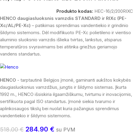
Produkto kodas:
HEC-16/2/200RIXC
HENCO daugiasluoksnis vamzdis STANDARD ir RIXc (PE-
Xc/AL/PE-Xc)
– patikimas sprendimas vandentiekio ir grindinio
šildymo sistemoms. Dėl modifikuoto PE-Xc polietileno ir vientiso
aliuminio sluoksnio vamzdis išlieka tvirtas, lankstus, atsparus
temperatūros svyravimams bei atitinka griežtus geriamojo
vandens standartus.
HENCO
- tarptautinė Belgijos įmonė, gaminanti aukštos kokybės
daugiasluoksnius vamzdžius, jungtis ir šildymo sistemas. Įkurta
1992 m., HENCO išsiskiria ilgaamžiškumu, tvirtumu ir inovacijomis,
sertifikuota pagal ISO standartus. Įmonė siekia tvarumo ir
aplinkosaugos tikslų bei nuolat kuria pažangius sprendimus
vandentiekio ir šildymo sistemoms.
284.90
€
518.00
€
su PVM