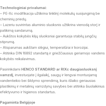
Technologiniai privalumai:
– PE-Xc modifikacija užtikrina tinklinį molekulių susijungimą be
cheminių priedų.
– Lazeriu suvirintas aliuminio sluoksnis užtikrina vienodą storį ir
patikimą sandarumą.
– Aukštos kokybės klijų sluoksniai garantuoja stabilų jungčių
stiprumą.
– Atsparumas aukštam slėgiui, temperatūrai ir korozijai.
– Atitinka DIN 16892 standartą ir griežčiausius geriamojo vandens
kokybės reikalavimus.
Pasirinkdami
HENCO STANDARD ar RIXc daugiasluoksnį
vamzdį
, investuojate į ilgalaikį, saugų ir lengvai montuojamą
vandentiekio bei šildymo sprendimą, kuris išlaiko geriausias
plastikinių ir metalinių vamzdynų savybes bei atitinka šiuolaikinius
efektyvumo ir higienos standartus.
Pagaminta Belgijoje