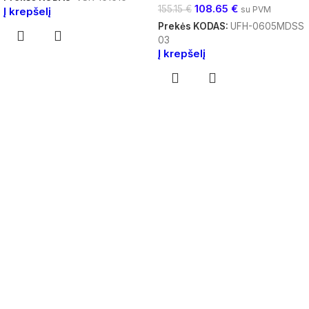
108.65
€
155.15
€
su PVM
Į krepšelį
Prekės KODAS:
UFH-0605MDSS
03
Į krepšelį