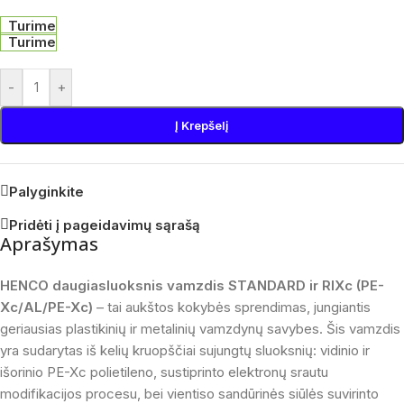
Turime
Turime
-
+
Į Krepšelį
Palyginkite
Pridėti į pageidavimų sąrašą
Aprašymas
HENCO daugiasluoksnis vamzdis STANDARD ir RIXc (PE-
Xc/AL/PE-Xc)
– tai aukštos kokybės sprendimas, jungiantis
geriausias plastikinių ir metalinių vamzdynų savybes. Šis vamzdis
yra sudarytas iš kelių kruopščiai sujungtų sluoksnių: vidinio ir
išorinio PE-Xc polietileno, sustiprinto elektronų srautu
modifikacijos procesu, bei vientiso sandūrinės siūlės suvirinto