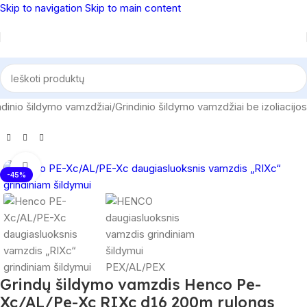
Skip to navigation
Skip to main content
ndinio šildymo vamzdžiai
/
Grindinio šildymo vamzdžiai be izoliacijos
Spustelėkite, norėdami padidinti
-45%
Grindų šildymo vamzdis Henco Pe-
Xc/AL/Pe-Xc RIXc d16 200m rulonas