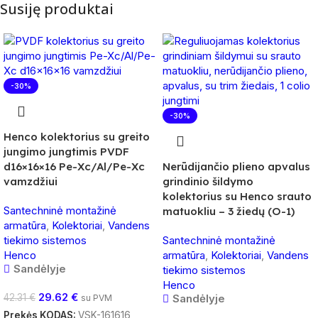
Susiję produktai
-30%
-30%
Henco kolektorius su greito
jungimo jungtimis PVDF
d16×16×16 Pe-Xc/Al/Pe-Xc
Nerūdijančio plieno apvalus
vamzdžiui
grindinio šildymo
kolektorius su Henco srauto
Santechninė montažinė
matuokliu – 3 žiedų (O-1)
armatūra
,
Kolektoriai
,
Vandens
tiekimo sistemos
Santechninė montažinė
Henco
armatūra
,
Kolektoriai
,
Vandens
Sandėlyje
tiekimo sistemos
Henco
29.62
€
42.31
€
Sandėlyje
su PVM
Prekės KODAS:
VSK-161616