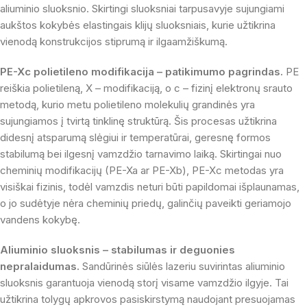
aliuminio sluoksnio. Skirtingi sluoksniai tarpusavyje sujungiami
aukštos kokybės elastingais klijų sluoksniais, kurie užtikrina
vienodą konstrukcijos stiprumą ir ilgaamžiškumą.
PE-Xc polietileno modifikacija – patikimumo pagrindas.
PE
reiškia polietileną, X – modifikaciją, o c – fizinį elektronų srauto
metodą, kurio metu polietileno molekulių grandinės yra
sujungiamos į tvirtą tinklinę struktūrą. Šis procesas užtikrina
didesnį atsparumą slėgiui ir temperatūrai, geresnę formos
stabilumą bei ilgesnį vamzdžio tarnavimo laiką. Skirtingai nuo
cheminių modifikacijų (PE-Xa ar PE-Xb), PE-Xc metodas yra
visiškai fizinis, todėl vamzdis neturi būti papildomai išplaunamas,
o jo sudėtyje nėra cheminių priedų, galinčių paveikti geriamojo
vandens kokybę.
Aliuminio sluoksnis – stabilumas ir deguonies
nepralaidumas.
Sandūrinės siūlės lazeriu suvirintas aliuminio
sluoksnis garantuoja vienodą storį visame vamzdžio ilgyje. Tai
užtikrina tolygų apkrovos pasiskirstymą naudojant presuojamas