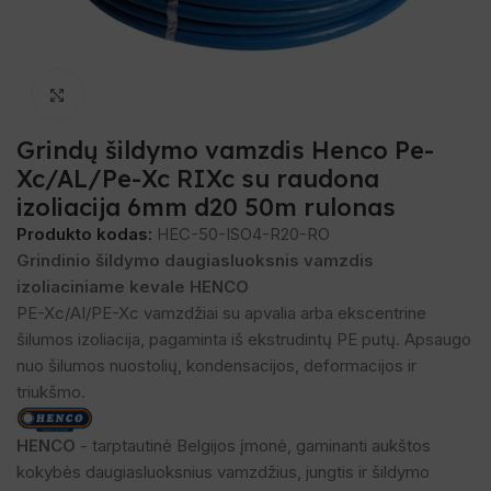
Spustelėkite, norėdami padidinti
Grindų šildymo vamzdis Henco Pe-
Xc/AL/Pe-Xc RIXc su raudona
izoliacija 6mm d20 50m rulonas
Produkto kodas:
HEC-50-ISO4-R20-RO
Grindinio šildymo daugiasluoksnis vamzdis
izoliaciniame kevale HENCO
PE-Xc/AI/PE-Xc vamzdžiai su apvalia arba ekscentrine
šilumos izoliacija, pagaminta iš ekstrudintų PE putų. Apsaugo
nuo šilumos nuostolių, kondensacijos, deformacijos ir
triukšmo.
HENCO
- tarptautinė Belgijos įmonė, gaminanti aukštos
kokybės daugiasluoksnius vamzdžius, jungtis ir šildymo