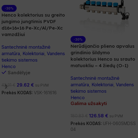
-30%
Henco kolektorius su greito
jungimo jungtimis PVDF
d16×16×16 Pe-Xc/Al/Pe-Xc
vamzdžiui
-30%
Nerūdijančio plieno apvalus
Santechninė montažinė
grindinio šildymo
armatūra
,
Kolektoriai
,
Vandens
kolektorius Henco su srauto
tiekimo sistemos
matuokliu – 4 žiedų (O-1)
Henco
Sandėlyje
Santechninė montažinė
armatūra
,
Kolektoriai
,
Vandens
29.62
€
42.31
€
su PVM
tiekimo sistemos
Prekės KODAS:
VSK-161616
Henco
Į Krepšelį
Galima užsakyti
126.58
€
180.83
€
su PVM
Prekės KODAS:
UFH-0605MDSS
04
Daugiau