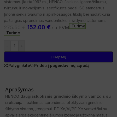
sistemas. Įkurta 1992 m., HENCO išsiskiria ilgaamžiškumu,
tvirtumu ir inovacijomis, sertifikuota pagal ISO standartus.
Įmonė siekia tvarumo ir aplinkosaugos tikslų bei nuolat kuria
pažangius sprendimus vandentiekio ir šildymo sistemoms.
Turime
152.00
€
275.50
€
su PVM
Turime
-
+
Į Krepšelį
Palyginkite
Pridėti į pageidavimų sąrašą
Aprašymas
HENCO daugiasluoksnis grindinio šildymo vamzdis su
izoliacija
– patikimas sprendimas efektyviam grindinio
šildymo sistemų įrengimui. PE-Xc/AI/PE-Xc vamzdžiai su
apvalia arba ekscentrine šilumos izoliacija užtikrina mažus