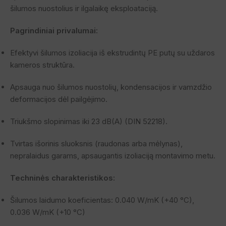
šilumos nuostolius ir ilgalaikę eksploataciją.
Pagrindiniai privalumai:
Efektyvi šilumos izoliacija iš ekstrudintų PE putų su uždaros
kameros struktūra.
Apsauga nuo šilumos nuostolių, kondensacijos ir vamzdžio
deformacijos dėl pailgėjimo.
Triukšmo slopinimas iki 23 dB(A) (DIN 52218).
Tvirtas išorinis sluoksnis (raudonas arba mėlynas),
nepralaidus garams, apsaugantis izoliaciją montavimo metu.
Techninės charakteristikos:
Šilumos laidumo koeficientas: 0.040 W/mK (+40 °C),
0.036 W/mK (+10 °C)