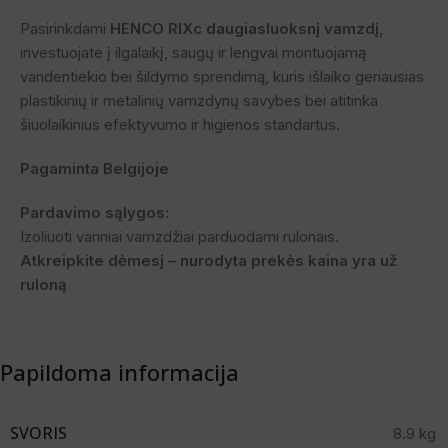
Pasirinkdami
HENCO RIXc daugiasluoksnį vamzdį
,
investuojate į ilgalaikį, saugų ir lengvai montuojamą
vandentiekio bei šildymo sprendimą, kuris išlaiko geriausias
plastikinių ir metalinių vamzdynų savybes bei atitinka
šiuolaikinius efektyvumo ir higienos standartus.
Pagaminta Belgijoje
Pardavimo sąlygos:
Izoliuoti variniai vamzdžiai parduodami rulonais.
Atkreipkite dėmesį – nurodyta prekės kaina yra už
ruloną
Papildoma informacija
SVORIS
8.9 kg