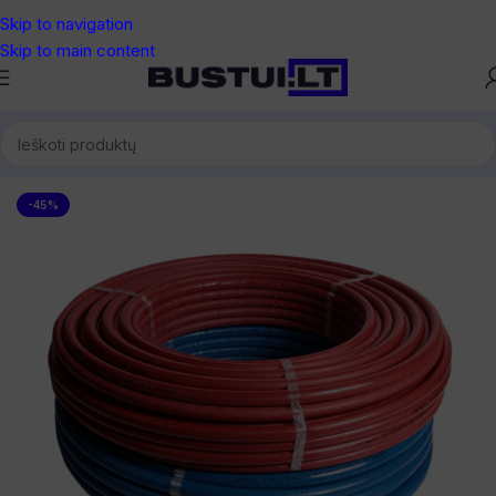
Skip to navigation
Skip to main content
dinio šildymo vamzdžiai
/
Grindinio šildymo vamzdžiai su izoliacija
-45%