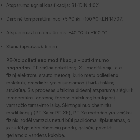
Atsparumo ugniai klasifikacija: B1 (DIN 4102)
Darbinė temperatūra: nuo +5 °C iki +100 °C (EN 14707)
Atsparumas temperatūroms: -40 °C iki +100 °C
Storis (apvalaus): 6 mm
PE-Xc polietileno modifikacija – patikimumo
pagrindas.
PE reiškia polietileną, X – modifikaciją, o c –
fizinį elektronų srauto metodą, kurio metu polietileno
molekulių grandinės yra sujungiamos į tvirtą tinklinę
struktūrą. Šis procesas užtikrina didesnį atsparumą slėgiui ir
temperatūrai, geresnę formos stabilumą bei ilgesnį
vamzdžio tarnavimo laiką. Skirtingai nuo cheminių
modifikacijų (PE-Xa ar PE-Xb), PE-Xc metodas yra visiškai
fizinis, todėl vamzdis neturi būti papildomai išplaunamas, o
jo sudėtyje nėra cheminių priedų, galinčių paveikti
geriamojo vandens kokybę.