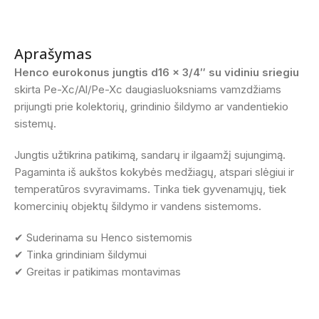
Aprašymas
Henco eurokonus jungtis d16 × 3/4″ su vidiniu sriegiu
skirta Pe-Xc/Al/Pe-Xc daugiasluoksniams vamzdžiams
prijungti prie kolektorių, grindinio šildymo ar vandentiekio
sistemų.
Jungtis užtikrina patikimą, sandarų ir ilgaamžį sujungimą.
Pagaminta iš aukštos kokybės medžiagų, atspari slėgiui ir
temperatūros svyravimams. Tinka tiek gyvenamųjų, tiek
komercinių objektų šildymo ir vandens sistemoms.
✔ Suderinama su Henco sistemomis
✔ Tinka grindiniam šildymui
✔ Greitas ir patikimas montavimas