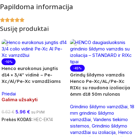
Papildoma informacija
Susiję produktai
-10%
Henco eurokonus jungtis
-45%
d14 × 3/4″ vidinė – Pe-
Grindų šildymo vamzdis
Xc/Al/Pe-Xc vamzdžiams
Henco Pe-Xc/AL/Pe-Xc
RIXc su raudona izoliacija
Priedai
6mm d18 50m rulonas
Galima užsakyti
Grindinio šildymo vamzdžiai
,
18
5.96
€
6.62
€
su PVM
mm grindinio šildymo
vamzdžiai
,
Vandens tiekimo
Prekės KODAS:
HEC-EK14
sistemos
,
Grindinio šildymo
Daugiau
vamzdžiai su izoliacija
,
Henco