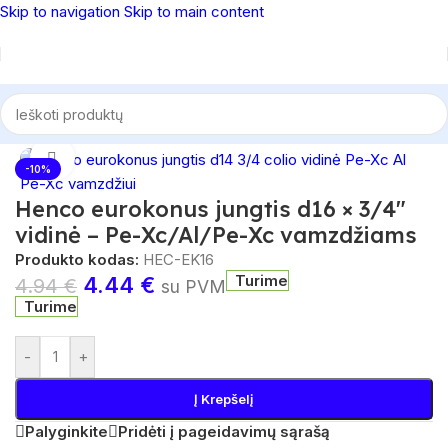
Skip to navigation
Skip to main content
Pradžia
/
Vandens tiekimo sistemos
/
Priedai
Spustelėkite, norėdami padidinti
-10%
Henco eurokonus jungtis d16 × 3/4″
vidinė – Pe-Xc/Al/Pe-Xc vamzdžiams
Produkto kodas:
HEC-EK16
Turime
4.44
€
4.94
€
su PVM
Turime
-
+
Į Krepšelį
Palyginkite
Pridėti į pageidavimų sąrašą