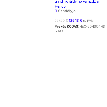
grindinio šildymo vamzdžiai
Henco
Sandėlyje
125.13
€
227.50
€
su PVM
Prekės KODAS:
HEC-50-ISO4-R1
8-RO
Į Krepšelį