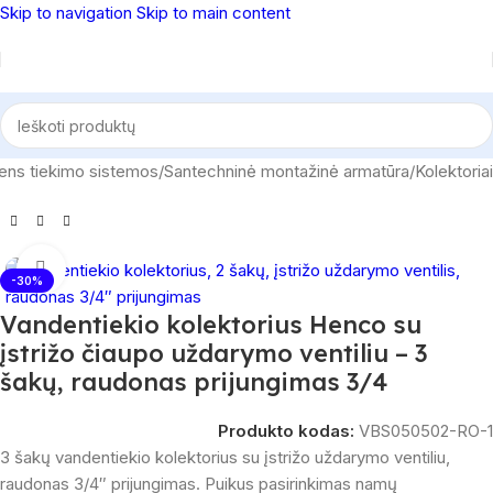
Skip to navigation
Skip to main content
ens tiekimo sistemos
/
Santechninė montažinė armatūra
/
Kolektoriai
Spustelėkite, norėdami padidinti
-30%
Vandentiekio kolektorius Henco su
įstrižo čiaupo uždarymo ventiliu – 3
šakų, raudonas prijungimas 3/4
Produkto kodas:
VBS050502-RO-1
3 šakų vandentiekio kolektorius su įstrižo uždarymo ventiliu,
raudonas 3/4″ prijungimas. Puikus pasirinkimas namų