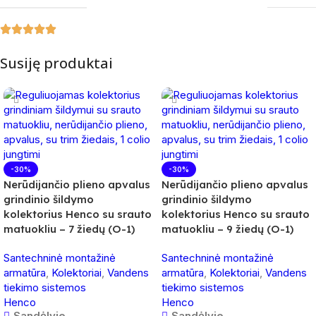
Susiję produktai
-30%
-30%
Nerūdijančio plieno apvalus
Nerūdijančio plieno apvalus
grindinio šildymo
grindinio šildymo
kolektorius Henco su srauto
kolektorius Henco su srauto
matuokliu – 7 žiedų (O-1)
matuokliu – 9 žiedų (O-1)
Santechninė montažinė
Santechninė montažinė
armatūra
,
Kolektoriai
,
Vandens
armatūra
,
Kolektoriai
,
Vandens
tiekimo sistemos
tiekimo sistemos
Henco
Henco
Sandėlyje
Sandėlyje