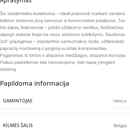
Aprašymas
Šis vandentiekio kolektorius – ideali priemonė tvarkant vandens
tiekimo sistemas jūsų namuose ar komercinėse patalpose. Turi
tris šakas, kiekvienoje – įstrižo uždarymo ventilius, leidžiančius
atjungti atskiras linijas be visos sistemos sutrikdymo. Raudonas
3/4″ prijungimas – standartinis santechnikos dydis, užtikrinantis
paprastą montavimą ir jungimą su kitais komponentais.
Pagamintas iš tvirtos ir atsparios medžiagos, atsparios korozijai.
Puikus pasirinkimas tiek renovacijoms, tiek naujai įrengiant
sistemą.
Papildoma informacija
GAMINTOJAS
Henco
KILMĖS ŠALIS
Belgija