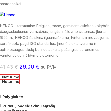
santechnikai.
HENCO
- tarptautinė Belgijos įmonė, gaminanti aukštos kokybės
daugiasluoksnius vamzdžius, jungtis ir šildymo sistemas. Įkurta
1992 m., HENCO išsiskiria ilgaamžiškumu, tvirtumu ir inovacijomis,
sertifikuota pagal ISO standartus. Įmonė siekia tvarumo ir
aplinkosaugos tikslų bei nuolat kuria pažangius sprendimus
vandentiekio ir šildymo sistemoms.
29.00
€
41.43
€
su PVM
Neturime
Neturime
Palyginkite
Pridėti į pageidavimų sąrašą