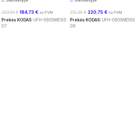
184.73
€
220.75
€
263.91
€
315.36
€
su PVM
su PVM
Prekės KODAS:
UFH-0605MDSS
Prekės KODAS:
UFH-0605MDSS
07
09
Į Krepšelį
Į Krepšelį