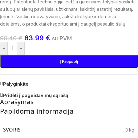
rėmų. Patentuota technologija leidžia gaminiams tolygiai susilieti
su lubų ar sienų paviršiais, užtikrinant išskirtinį estetinį rezultatą.
Įmonė išsiskiria inovatyvumu, aukšta kokybe ir dėmesiu
detalėms, o produktai eksportuojami į daugelį pasaulio šalių.
63.99
€
90.40
€
su PVM
-
+
Į Krepšelį
Palyginkite
Pridėti į pageidavimų sąrašą
Aprašymas
Papildoma informacija
SVORIS
3 kg