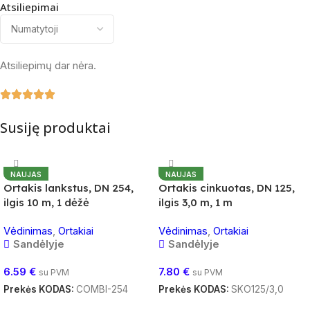
Atsiliepimai
Atsiliepimų dar nėra.
Susiję produktai
NAUJAS
NAUJAS
Ortakis lankstus, DN 254,
Ortakis cinkuotas, DN 125,
ilgis 10 m, 1 dėžė
ilgis 3,0 m, 1 m
Vėdinimas
,
Ortakiai
Vėdinimas
,
Ortakiai
Sandėlyje
Sandėlyje
6.59
€
7.80
€
su PVM
su PVM
Prekės KODAS:
COMBI-254
Prekės KODAS:
SKO125/3,0
Į Krepšelį
Į Krepšelį