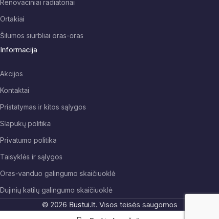
Renovaciniai radiatoriai
Ortakiai
Šilumos siurbliai oras-oras
Informacija
Akcijos
Kontaktai
Pristatymas ir kitos sąlygos
Slapukų politika
Privatumo politika
Taisyklės ir sąlygos
Oras-vanduo galingumo skaičiuoklė
Dujinių katilų galingumo skaičiuoklė
© 2026
Bustui.lt
. Visos teisės saugomos