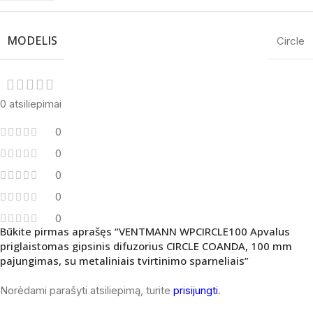
MODELIS
Circle
0 atsiliepimai
0
0
0
0
0
Būkite pirmas aprašęs “VENTMANN WPCIRCLE100 Apvalus
priglaistomas gipsinis difuzorius CIRCLE COANDA, 100 mm
pajungimas, su metaliniais tvirtinimo sparneliais”
Norėdami parašyti atsiliepimą, turite
prisijungti
.