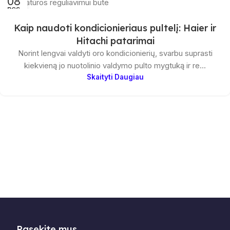
08
RGS
Kaip naudoti kondicionieriaus pultelį: Haier ir
Hitachi patarimai
Norint lengvai valdyti oro kondicionierių, svarbu suprasti
kiekvieną jo nuotolinio valdymo pulto mygtuką ir re...
Skaityti Daugiau
Pasekite mus