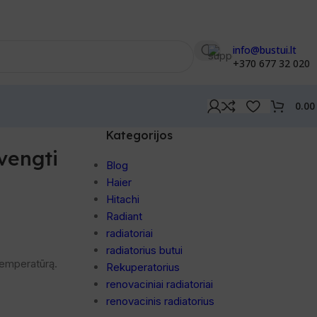
info@bustui.lt
+370 677 32 020
0.0
Kategorijos
vengti
Blog
Haier
Hitachi
Radiant
radiatoriai
radiatorius butui
temperatūrą.
Rekuperatorius
renovaciniai radiatoriai
renovacinis radiatorius