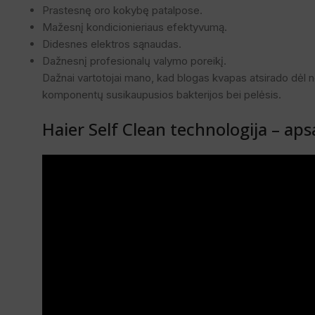
Prastesnę oro kokybę patalpose.
Mažesnį kondicionieriaus efektyvumą.
Didesnes elektros sąnaudas.
Dažnesnį profesionalų valymo poreikį.
Dažnai vartotojai mano, kad blogas kvapas atsirado dėl nešv
komponentų susikaupusios bakterijos bei pelėsis.
Haier Self Clean technologija – ap