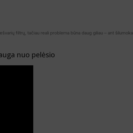
arių filtrų, tačiau reali problema būna daug giliau – ant šilumokaič
sauga nuo pelėsio