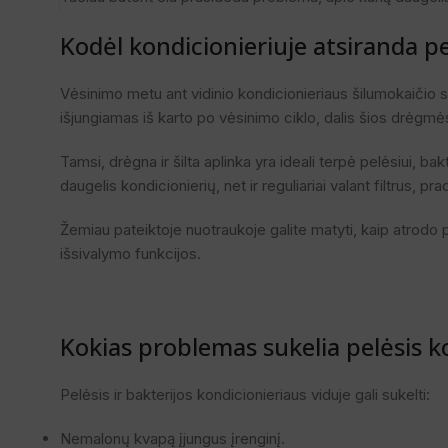
Kodėl kondicionieriuje atsiranda pe
Vėsinimo metu ant vidinio kondicionieriaus šilumokaičio s
išjungiamas iš karto po vėsinimo ciklo, dalis šios drėgmės
Tamsi, drėgna ir šilta aplinka yra ideali terpė pelėsiui,
daugelis kondicionierių, net ir reguliariai valant filtrus, 
Žemiau pateiktoje nuotraukoje galite matyti, kaip atrodo 
išsivalymo funkcijos.
Kokias problemas sukelia pelėsis k
Pelėsis ir bakterijos kondicionieriaus viduje gali sukelti:
Nemalonų kvapą įjungus įrenginį.