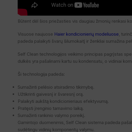
Būtent dėl šios priežasties vis daugiau žmonių renkasi ko
Visuose naujuose
Haier kondicionierių modeliuose
, turi
padeda palaikyti švarų šilumokaitį ir ženkliai sumažina pe
Self Clean technologijos veikimo principas pagrįstas spec
dulkės yra pašalinami kartu su kondensatu, o vidiniai kom
Ši technologija padeda:
Sumažinti pelėsio atsiradimo tikimybę.
Užtikrinti gaivesnį ir švaresnį orą.
Palaikyti aukštą kondicionieriaus efektyvumą.
Pratęsti įrenginio tarnavimo laiką.
Sumažinti rankinio valymo poreikį.
Gamintojo duomenimis, Self Clean sistema padeda pašalint
sudėtingu vidinių komponentų valymu.