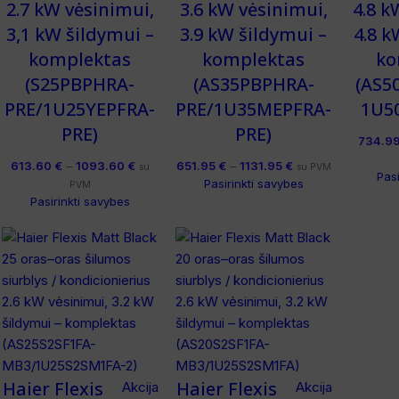
2.7 kW vėsinimui,
3.6 kW vėsinimui,
4.8 k
3,1 kW šildymui –
3.9 kW šildymui –
4.8 k
komplektas
komplektas
ko
(S25PBPHRA-
(AS35PBPHRA-
(AS5
PRE/1U25YEPFRA-
PRE/1U35MEPFRA-
1U5
PRE)
PRE)
734.9
613.60
€
–
1093.60
€
651.95
€
–
1131.95
€
su
su PVM
Pas
Pasirinkti savybes
PVM
Pasirinkti savybes
Haier Flexis
Haier Flexis
Akcija
Akcija