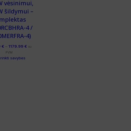
W vėsinimui,
W šildymui –
mplektas
0RCBHRA-4 /
0MERFRA-4)
9
€
–
1179.99
€
su
PVM
irinkti savybes