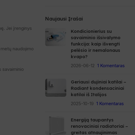
Naujausi Įrašai
ę. Jei įrenginys
Kondicionierius su
savaiminio išsivalymo
funkcija: kaip išvengti
ių metų naudojimo
pelėsio ir nemalonaus
kvapo?
2026-06-12
1 Komentaras
s savaiminio
Geriausi dujiniai katilai –
Radiant kondensaciniai
katilai iš Italijos
2025-10-19
1 Komentaras
Energiją taupantys
renovaciniai radiatoriai –
greitas atnaujinimas