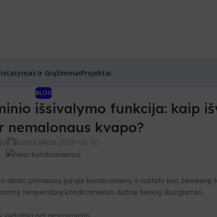
ristatymas Ir Grąžinimai
Projektai
BLOG
inio išsivalymo funkcija: kaip iš
 ir nemalonaus kvapo?
jo
bustui.lt
Apie 2026-06-12
darbo pirmiausia įjungia kondicionierių ir nustato kuo žemesnę 
norimą temperatūrą kondicionierius dažnai tiesiog išjungiamas.
s vartotojų net nesusimąsto.