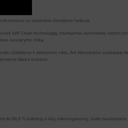
ndicionierius su savaiminio išsivalymo funkcija.
nčiuose Self Clean technologiją, naudojamas automatinis valymo pr
lėsio susidarymo riziką.
ialiu užšaldymo ir atitirpinimo ciklu. Ant šilumokaičio susikaupę n
ponentai išlieka švaresni.
i iki 99,9 % bakterijų ir kitų mikroorganizmų, todėl naudotojams n