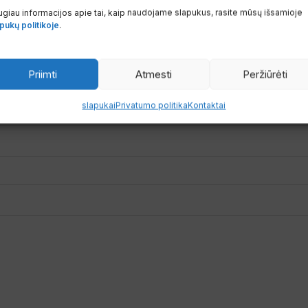
giau informacijos apie tai, kaip naudojame slapukus, rasite mūsų išsamioje
pukų politikoje
.
Priimti
Atmesti
Peržiūrėti
slapukai
Privatumo politika
Kontaktai