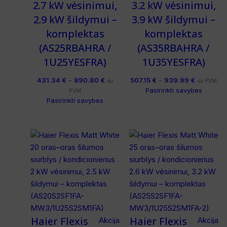
2.7 kW vėsinimui,
3.2 kW vėsinimui,
2.9 kW šildymui –
3.9 kW šildymui –
komplektas
komplektas
(AS25RBAHRA /
(AS35RBAHRA /
1U25YESFRA)
1U35YESFRA)
431.34
€
–
890.80
€
507.15
€
–
939.99
€
su
su PVM
Pasirinkti savybes
PVM
Pasirinkti savybes
Haier Flexis
Haier Flexis
Akcija
Akcija