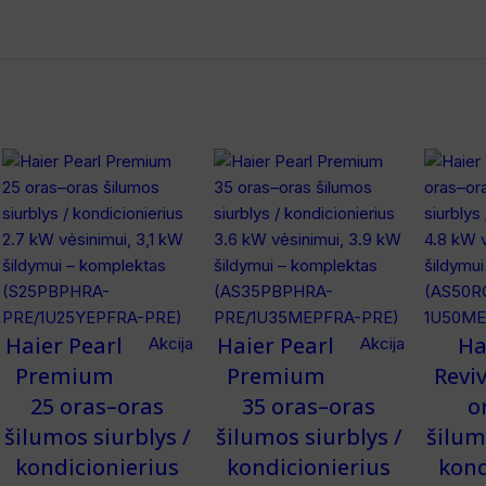
Haier Pearl
Haier Pearl
Ha
Akcija
Akcija
Premium
Premium
Revi
25 oras–oras
35 oras–oras
o
šilumos siurblys /
šilumos siurblys /
šilum
kondicionierius
kondicionierius
kond