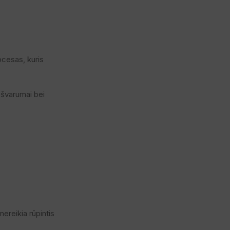
ocesas, kuris
ešvarumai bei
ereikia rūpintis