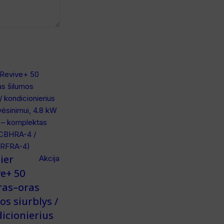
ier
Akcija
ve+ 50
ras–oras
os siurblys /
icionierius