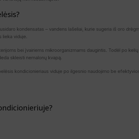
lėsis?
usidaro kondensatas – vandens lašeliai, kurie sugeria iš oro drėgm
 lieka viduje.
 bakterijoms bei įvairiems mikroorganizmams daugintis. Todėl po kel
pradeda skleisti nemalonų kvapą.
pelėsis kondicionieriaus viduje po ilgesnio naudojimo be efektyvio
ondicionieriuje?