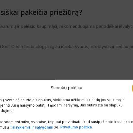
siškai pakeičia priežiūrą?
varumų ir pelėsio kaupimąsi, rekomenduojama periodiškai išvalyti o
u Self Clean technologija ilgiau išlieka švarūs, efektyvūs ir rečiau p
i dėmesį ne tik į jo galią ar energinę klasę, bet ir į priežiūros techn
Slapukų politika
ga, o praktišku sprendimu, padedančiu išvengti vienos dažniausių
ų svetainė naudoja slapukus, siekdama užtikrinti sklandų jos veikimą ir
erinti Jūsų naršymo patirtį. Tęsdami naršymą, Jūs sutinkate su slapukų
 gaivesnį orą namuose ir mažesnes priežiūros išlaidas ateityje.
udojimu.
dodamiesi mūsų svetaine, taip pat patvirtinate, kad susipažinote ir sutinkat
 mūsų
Taisyklėmis ir sąlygomis
bei
Privatumo politika
.
 kondicionieriaus pasiūlymą.