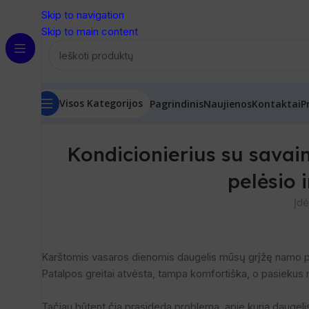
Skip to navigation
Skip to main content
Visos Kategorijos
Pagrindinis
Naujienos
Kontaktai
P
Kondicionierius su savaim
pelėsio
Įdė
Karštomis vasaros dienomis daugelis mūsų grįžę namo po 
Patalpos greitai atvėsta, tampa komfortiška, o pasiekus 
Tačiau būtent čia prasideda problema, apie kurią daugeli