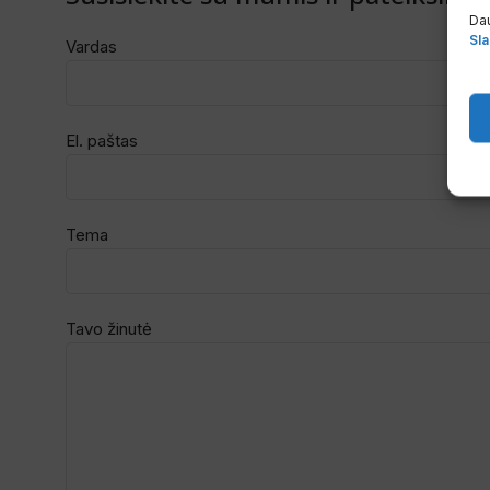
Dau
Sla
Vardas
El. paštas
Tema
Tavo žinutė