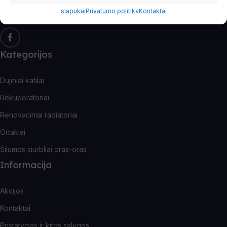
Pasekite mus
slapukai
Privatumo politika
Kontaktai
Kategorijos
Dujiniai katilai
Rekuperatoriai
Renovaciniai radiatoriai
Ortakiai
Šilumos siurbliai oras-oras
Informacija
Akcijos
Kontaktai
Pristatymas ir kitos sąlygos