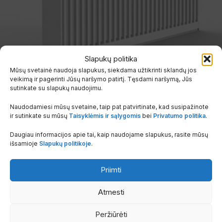
Slapukų politika
Mūsų svetainė naudoja slapukus, siekdama užtikrinti sklandų jos
veikimą ir pagerinti Jūsų naršymo patirtį. Tęsdami naršymą, Jūs
sutinkate su slapukų naudojimu.
Energiją taupantys renovaciniai radiatoriai –
Naudodamiesi mūsų svetaine, taip pat patvirtinate, kad susipažinote
greitas atnaujinimas
ir sutinkate su mūsų
Taisyklėmis ir sąlygomis
bei
Privatumo politika
.
Renovaciniai radiatoriai – tai specialūs šildymo įrenginiai,
skirti efektyviam ir greitam senų šildymo sistemų...
Daugiau informacijos apie tai, kaip naudojame slapukus, rasite mūsų
išsamioje
Slapukų politikoje
.
Skaityti Daugiau
Priimti
Atmesti
Peržiūrėti